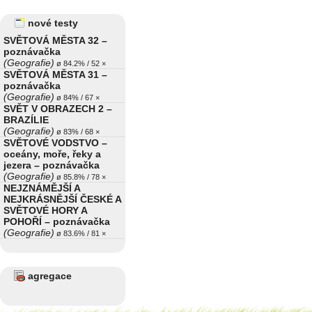
nové testy
SVĚTOVÁ MĚSTA 32 –
poznávačka
(Geografie)
ø 84.2% / 52 ×
SVĚTOVÁ MĚSTA 31 –
poznávačka
(Geografie)
ø 84% / 67 ×
SVĚT V OBRAZECH 2 –
BRAZÍLIE
(Geografie)
ø 83% / 68 ×
SVĚTOVÉ VODSTVO –
oceány, moře, řeky a
jezera – poznávačka
(Geografie)
ø 85.8% / 78 ×
NEJZNÁMĚJŠÍ A
NEJKRÁSNĚJŠÍ ČESKÉ A
SVĚTOVÉ HORY A
POHOŘÍ – poznávačka
(Geografie)
ø 83.6% / 81 ×
agregace