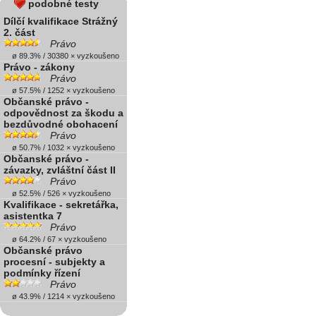
podobné testy
Dílčí kvalifikace Strážný
2. část
Právo
ø 89.3% / 30380 × vyzkoušeno
Právo - zákony
Právo
ø 57.5% / 1252 × vyzkoušeno
Občanské právo -
odpovědnost za škodu a
bezdůvodné obohacení
Právo
ø 50.7% / 1032 × vyzkoušeno
Občanské právo -
závazky, zvláštní část II
Právo
ø 52.5% / 526 × vyzkoušeno
Kvalifikace - sekretářka,
asistentka 7
Právo
ø 64.2% / 67 × vyzkoušeno
Občanské právo
procesní - subjekty a
podmínky řízení
Právo
ø 43.9% / 1214 × vyzkoušeno