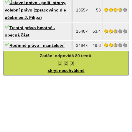
Ústavní právo - polit. strany,
volební právo (zpracováno dle
1355×
53
učebnice J. Filipa)
Trestní právo hmotné -
1540×
53.4
obecná část
Rodinné právo - manželství
3484×
49.8
Zadání odpovídá 80 testů.
[1]
[2]
[3]
skrýt neschválené