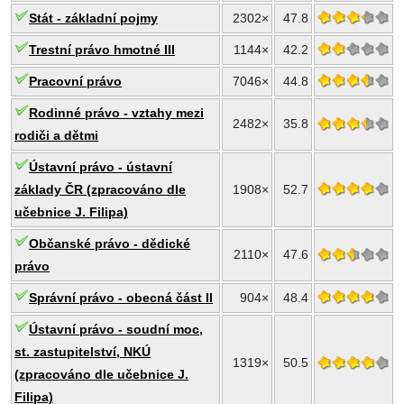
Stát - základní pojmy
2302×
47.8
Trestní právo hmotné III
1144×
42.2
Pracovní právo
7046×
44.8
Rodinné právo - vztahy mezi
2482×
35.8
rodiči a dětmi
Ústavní právo - ústavní
základy ČR (zpracováno dle
1908×
52.7
učebnice J. Filipa)
Občanské právo - dědické
2110×
47.6
právo
Správní právo - obecná část II
904×
48.4
Ústavní právo - soudní moc,
st. zastupitelství, NKÚ
1319×
50.5
(zpracováno dle učebnice J.
Filipa)