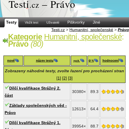
Test
i
– Právo
.cz
Testy
Piškvorky
Jiné
Vložit test
Uživatelé
Testi.cz
>
Humanitní, společenské
>
Právo
Kategorie
Humanitní, společenské
:
Právo
(80)
nové
název testu
hodnocení
vyzk.
Ø %
Zobrazeny náhodné testy, zvolte řazení pro procházení stran
[1]
[2]
[3]
Dílčí kvalifikace Strážný 2.
30380×
89.3
část
Základy společenských věd -
12613×
64.4
Právo
Dílčí kvalifikace Strážný 1.
39954×
88.7