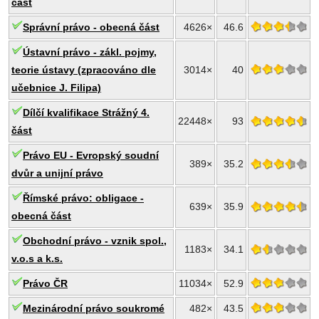
část
Správní právo - obecná část
4626×
46.6
Ústavní právo - zákl. pojmy,
teorie ústavy (zpracováno dle
3014×
40
učebnice J. Filipa)
Dílčí kvalifikace Strážný 4.
22448×
93
část
Právo EU - Evropský soudní
389×
35.2
dvůr a unijní právo
Římské právo: obligace -
639×
35.9
obecná část
Obchodní právo - vznik spol.,
1183×
34.1
v.o.s a k.s.
Právo ČR
11034×
52.9
Mezinárodní právo soukromé
482×
43.5