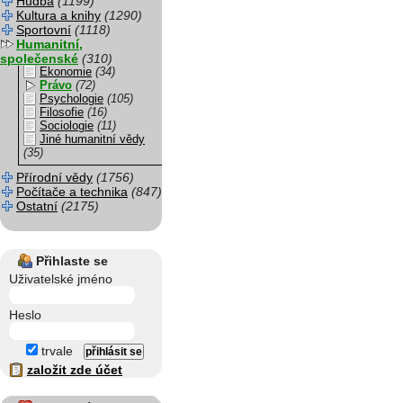
Hudba
(1199)
Kultura a knihy
(1290)
Sportovní
(1118)
Humanitní,
společenské
(310)
Ekonomie
(34)
Právo
(72)
Psychologie
(105)
Filosofie
(16)
Sociologie
(11)
Jiné humanitní vědy
(35)
Přírodní vědy
(1756)
Počítače a technika
(847)
Ostatní
(2175)
Přihlaste se
Uživatelské jméno
Heslo
trvale
založit zde účet