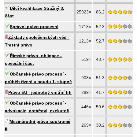
Dílčí kvalifikace Strážný 3.
25923×
86.2
část
Správní právo procesní
1718×
52.3
Základy společenských věd -
1213×
52.7
Trestní právo
Římské právo: obligace -
519×
43.7
speciální část
Občanské právo procesní -
908×
51.3
průběh řízení u soudu 1. stupně
Právo EU - jednotný vnitřní trh
289×
41.7
Občanské právo procesní -
446×
50.6
advokacie, notářství, exekutoři
Mezinárodní právo soukromé
269×
30.2
III