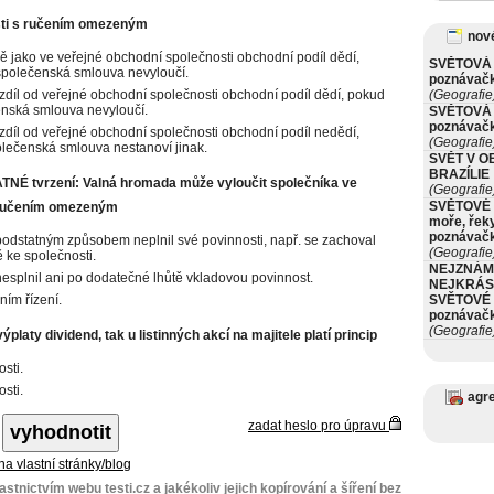
sti s ručením omezeným
nové
ně jako ve veřejné obchodní společnosti obchodní podíl dědí,
SVĚTOVÁ 
společenská smlouva nevyloučí.
poznávač
zdíl od veřejné obchodní společnosti obchodní podíl dědí, pokud
(Geografie
enská smlouva nevyloučí.
SVĚTOVÁ 
poznávač
zdíl od veřejné obchodní společnosti obchodní podíl nedědí,
(Geografie
lečenská smlouva nestanoví jinak.
SVĚT V O
BRAZÍLIE
NÉ tvrzení: Valná hromada může vyloučit společníka ve
(Geografie
SVĚTOVÉ 
 ručením omezeným
moře, řeky
poznávač
odstatným způsobem neplnil své povinnosti, např. se zachoval
(Geografie
 ke společnosti.
NEJZNÁM
esplnil ani po dodatečné lhůtě vkladovou povinnost.
NEJKRÁS
ním řízení.
SVĚTOVÉ 
poznávač
(Geografie
ýplaty dividend, tak u listinných akcí na majitele platí princip
sti.
sti.
agr
zadat heslo pro úpravu
 na vlastní stránky/blog
stnictvím webu testi.cz a jakékoliv jejich kopírování a šíření bez