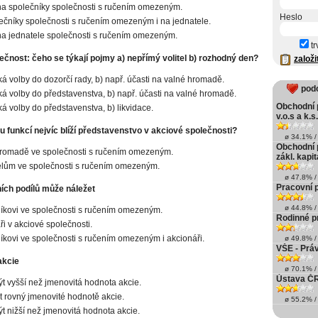
a společníky společnosti s ručením omezeným.
Heslo
ečníky společnosti s ručením omezeným i na jednatele.
a jednatele společnosti s ručením omezeným.
tr
ečnost: čeho se týkají pojmy a) nepřímý volitel b) rozhodný den?
založi
ýká volby do dozorčí rady, b) např. účasti na valné hromadě.
pod
ýká volby do představenstva, b) např. účasti na valné hromadě.
Obchodní p
ýká volby do představenstva, b) likvidace.
v.o.s a k.s.
 funkcí nejvíc blíží představenstvo v akciové společnosti?
ø 34.1% / 
Obchodní p
romadě ve společnosti s ručením omezeným.
zákl. kapit
lům ve společnosti s ručením omezeným.
ø 47.8% / 
Pracovní 
ích podílů může náležet
ø 44.8% / 
íkovi ve společnosti s ručením omezeným.
Rodinné p
ři v akciové společnosti.
íkovi ve společnosti s ručením omezeným i akcionáři.
ø 49.8% / 
VŠE - Prá
akcie
ø 70.1% / 
Ústava Č
t vyšší než jmenovitá hodnota akcie.
t rovný jmenovité hodnotě akcie.
ø 55.2% / 
t nižší než jmenovitá hodnota akcie.