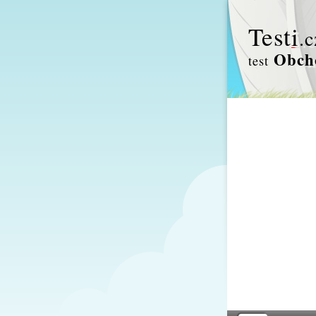
Test
i
.c
Obcho
test