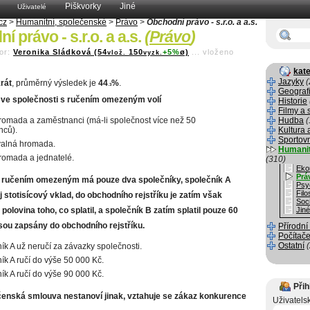
Piškvorky
Jiné
Uživatelé
cz
>
Humanitní, společenské
>
Právo
>
Obchodní právo - s.r.o. a a.s.
 právo - s.r.o. a a.s.
(
Právo
)
or:
Veronika Sládková (54
150
+5%
ø)
...
vloženo
vlož.
vyzk.
kate
Jazyky
(
rát
, průměrný výsledek je
44
%
.
.3
Geograf
 ve společnosti s ručením omezeným volí
Historie
Filmy a 
romada a zaměstnanci (má-li společnost více než 50
Hudba
(
nců).
Kultura 
Sportov
valná hromada.
Humanit
romada a jednatelé.
(310)
Eko
Prá
 ručením omezeným má pouze dva společníky, společník A
Psy
Filo
ůj stotisícový vklad, do obchodního rejstříku je zatím však
Soci
olovina toho, co splatil, a společník B zatím splatil pouze 60
Jin
jsou zapsány do obchodního rejstříku.
Přírodní
Počítače
Ostatní
ík A už neručí za závazky společnosti.
ík A ručí do výše 50 000 Kč.
ík A ručí do výše 90 000 Kč.
Přih
enská smlouva nestanoví jinak, vztahuje se zákaz konkurence
Uživatels