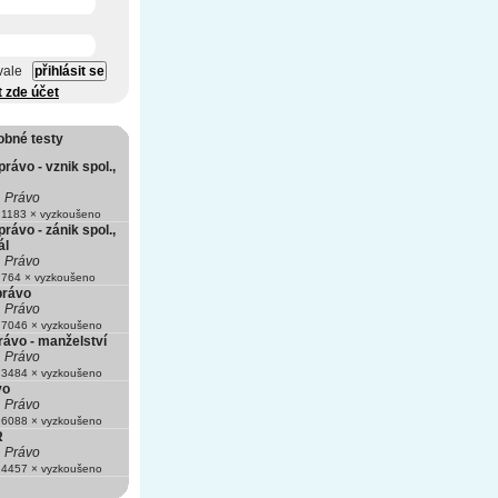
vale
t zde účet
obné testy
rávo - vznik spol.,
Právo
1183 × vyzkoušeno
rávo - zánik spol.,
ál
Právo
764 × vyzkoušeno
právo
Právo
7046 × vyzkoušeno
rávo - manželství
Právo
3484 × vyzkoušeno
vo
Právo
6088 × vyzkoušeno
R
Právo
4457 × vyzkoušeno