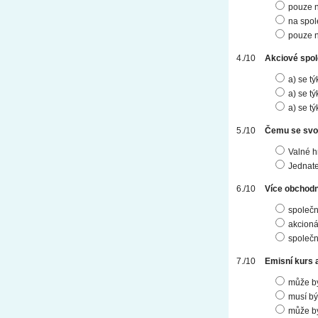
pouze n
na spol
pouze n
Akciové spol
a) se t
a) se t
a) se t
Čemu se svou
Valné h
Jednate
Více obchodn
společn
akcioná
společn
Emisní kurs 
může bý
musí bý
může bý