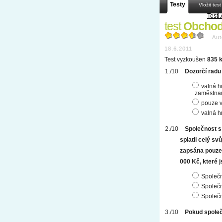
Testy
Vložit test
Testi.
test
Obchodní
Aut
18.6.2011
Test vyzkoušen
835 k
Dozorčí radu
valná h
zaměstna
pouze 
valná h
Společnost s
splatil celý sv
zapsána pouze p
000 Kč, které 
Společn
Společn
Společn
Pokud společ