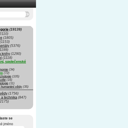
gorie
(19139)
2110)
ie
(1805)
(1153)
seriály
(5376)
1199)
a knihy
(1290)
ní
(1118)
ní, společenské
nomie
(34)
vo
(72)
chologie
(105)
sofie
(16)
ologie
(11)
é humanitní vědy
(35)
 vědy
(1756)
 a technika
(847)
(2175)
laste se
ké jméno