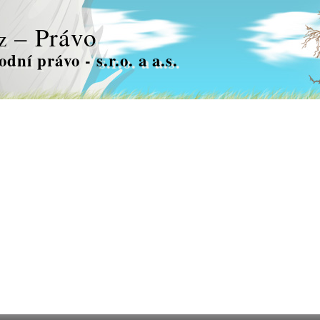
– Právo
z
dní právo - s.r.o. a a.s.