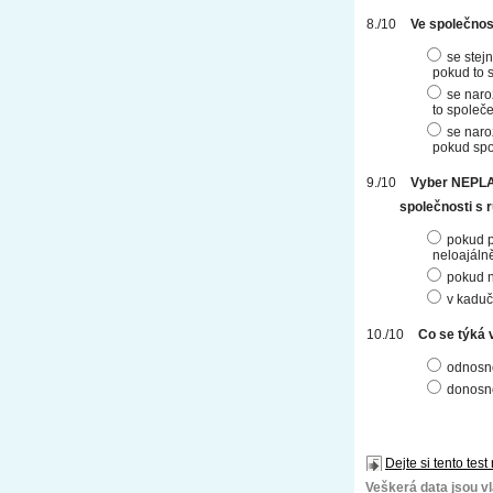
Ve společno
se stej
pokud to 
se naro
to společ
se naro
pokud spo
Vyber NEPLAT
společnosti s
pokud p
neloajálně
pokud n
v kaduč
Co se týká v
odnosno
donosno
Dejte si tento test
Veškerá data jsou vla