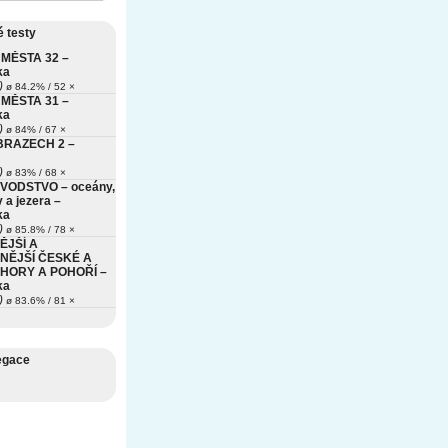
 testy
MĚSTA 32 –
ka
)
ø 84.2% / 52 ×
MĚSTA 31 –
ka
)
ø 84% / 67 ×
BRAZECH 2 –
)
ø 83% / 68 ×
VODSTVO – oceány,
 a jezera –
ka
)
ø 85.8% / 78 ×
ĚJŠÍ A
NĚJŠÍ ČESKÉ A
HORY A POHOŘÍ –
ka
)
ø 83.6% / 81 ×
egace