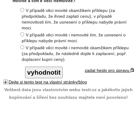
movité a čím k věci nemovité?
V případě věci movité okamžikem příklepu (za
předpokladu, že ihned zaplatí cenu), v případě
nemovitosti tím, že usnesení o příklepu nabyde právní
moci.
V případě věci movité i nemovité tím, že usnesení o
příklepu nabyde právní moci.
V případě věci movité i nemovité okamžikem příklepu
(za předpokladu, že následně dojde k zaplacení, popř.
doplacení kupní ceny).
zadat heslo pro úpravu
Dejte si tento test na vlastní stránky/blog
Veškerá data jsou vlastnictvím webu testi.cz a jakékoliv jejich
kopírování a šíření bez souhlasu majitele není povoleno!