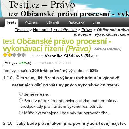
Test
i
– Právo
.cz
Občanské právo procesní - vyk
test
Testy
Piškvorky
Jiné
Vložit test
Uživatelé
Testi.cz
>
Humanitní, společenské
>
Právo
>
Občanské právo
procesní - vykonávací řízení
test
Občanské právo procesní -
vykonávací řízení
(
Právo
)
(čeká na schválení)
Autor:
Veronika Sládková (54
vlož.
150
+5%
ø)
...
vloženo 9.2.2011
vyzk.
Test vyzkoušen
309 krát
, průměrný výsledek je
52%
.
Čím se mj. liší řízení o výkonu rozhodnutí o výchově
nezletilých dětí od většiny jiných vykonávacích řízení?
Je neveřejné.
Soud v něm z úřední povinnosti zkoumá podmínky a
předpoklady pro nařízení výkonu rozhodnutí.
Může být zahájeno i bez návrhu oprávněného.
Jaký bude právní úkon, jímž povinný zcizil svůj majetek