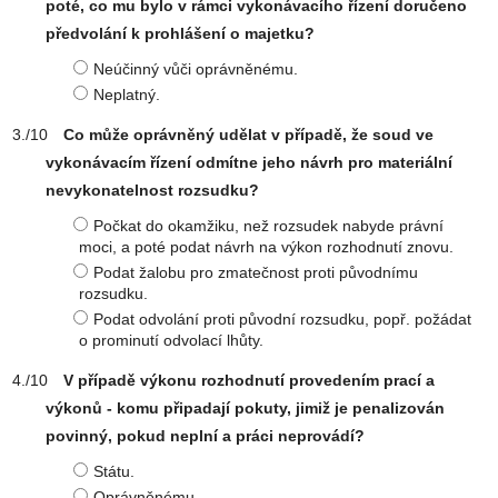
poté, co mu bylo v rámci vykonávacího řízení doručeno
předvolání k prohlášení o majetku?
Neúčinný vůči oprávněnému.
Neplatný.
Co může oprávněný udělat v případě, že soud ve
vykonávacím řízení odmítne jeho návrh pro materiální
nevykonatelnost rozsudku?
Počkat do okamžiku, než rozsudek nabyde právní
moci, a poté podat návrh na výkon rozhodnutí znovu.
Podat žalobu pro zmatečnost proti původnímu
rozsudku.
Podat odvolání proti původní rozsudku, popř. požádat
o prominutí odvolací lhůty.
V případě výkonu rozhodnutí provedením prací a
výkonů - komu připadají pokuty, jimiž je penalizován
povinný, pokud neplní a práci neprovádí?
Státu.
Oprávněnému.