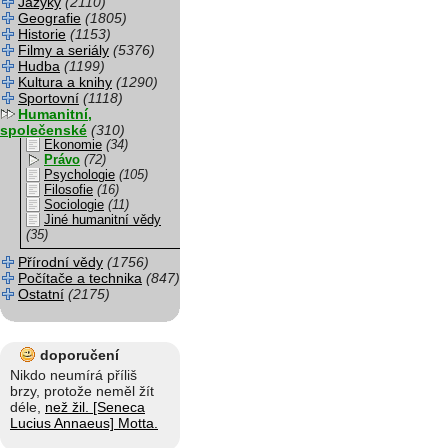
Jazyky
(2110)
Geografie
(1805)
Historie
(1153)
Filmy a seriály
(5376)
Hudba
(1199)
Kultura a knihy
(1290)
Sportovní
(1118)
Humanitní,
společenské
(310)
Ekonomie
(34)
Právo
(72)
Psychologie
(105)
Filosofie
(16)
Sociologie
(11)
Jiné humanitní vědy
(35)
Přírodní vědy
(1756)
Počítače a technika
(847)
Ostatní
(2175)
doporučení
Nikdo neumírá příliš
brzy, protože neměl žít
déle,
než žil. [Seneca
Lucius Annaeus] Motta.