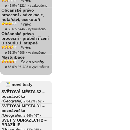
Právo
ø 43.9% / 1214 × vyzkoušeno
Občanské právo
procesní - advokacie,
notářství, exekutoři
Právo
ø 50.6% / 446 × vyzkoušeno
Občanské právo
procesní - průběh řízení
u soudu 1. stupně
Právo
ø 51.3% / 908 × vyzkoušeno
Masturbace
Sex a vztahy
ø 86.6% / 61308 × vyzkoušeno
nové testy
SVĚTOVÁ MĚSTA 32 –
poznávačka
(Geografie)
ø 84.2% / 52 ×
SVĚTOVÁ MĚSTA 31 –
poznávačka
(Geografie)
ø 84% / 67 ×
SVĚT V OBRAZECH 2 –
BRAZÍLIE
(Geografie)
ø 83% / 68 ×