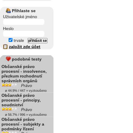
Přihlaste se
Uživatelské jméno
Heslo
trvale
založit zde účet
podobné testy
Občanské právo
procesní - insolvence,
přezkum rozhodnutí
správních orgánů
Právo
ø 44.9% / 447 × vyzkoušeno
Občanské právo
procesní - principy,
soudnictví
Právo
ø 56.7% / 996 × vyzkoušeno
Občanské právo
procesní - subjekty a
podmínky řízení