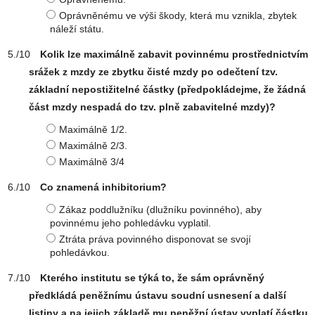
Oprávněnému ve výši škody, která mu vznikla, zbytek
náleží státu.
Kolik lze maximálně zabavit povinnému prostřednictvím
srážek z mzdy ze zbytku čisté mzdy po odečtení tzv.
základní nepostižitelné částky (předpokládejme, že žádná
část mzdy nespadá do tzv. plně zabavitelné mzdy)?
Maximálně 1/2.
Maximálně 2/3.
Maximálně 3/4
Co znamená inhibitorium?
Zákaz poddlužníku (dlužníku povinného), aby
povinnému jeho pohledávku vyplatil.
Ztráta práva povinného disponovat se svojí
pohledávkou.
Kterého institutu se týká to, že sám oprávněný
předkládá peněžnímu ústavu soudní usnesení a další
listiny a na jejich základě mu peněžní ústav vyplatí částku