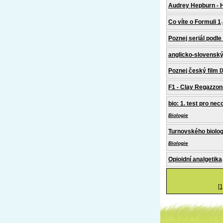
Audrey Hepburn - 
Co víte o Formuli 1
-
Poznej seriál podle
anglicko-slovenský
Poznej český film I
F1 - Clay Regazzoni
bio: 1. test pro nec
Biologie
Turnovského biologi
Biologie
Opioidní analgetika
[1