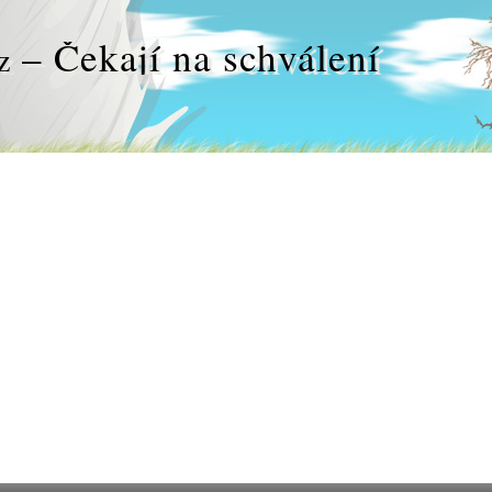
– Čekají na schválení
z