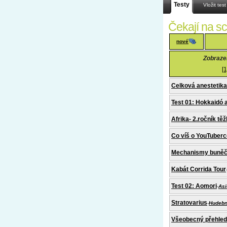
Testy
Vložit test
Čekají na s
nové
Zobrazen
[1
Celková anestetika
Test 01: Hokkaidó 
Afrika- 2.ročník tě
Co víš o YouTuber
Mechanismy buněč
Kabát Corrida Tour
Test 02: Aomori
-
Asi
Stratovarius
-
Hudebn
Všeobecný přehled 