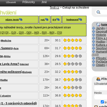
Piškvorky
Jiné
Uživatelé
Testi.cz
>
Čekají na schválení
chválení
název testu
hodnocení
vyzk.
Ø %
kate
y náhodné testy, zvolte řazení pro procházení stran
Jazyky
(
Geograf
]
[2]
[3]
..
[10]
..
[20]
..
[30]
..
[40]
..
[50]
..
[60]
..
[70]
Historie
Filmy a 
20×
30.1
-
Medicína
Hudba
(
Kultura 
a Sapporo
69×
31.7
Sportov
-
Asie
Humanit
(310)
žba
126×
29.6
-
Afrika
Přírodní
Počítače
ce Layla Anna?
38×
28.5
-
Internet
Ostatní
ného poškození
23×
32.2
-
Biologie
Přih
179×
38.7
-
Hudba
Uživatels
28×
36.4
e
Heslo
113×
36.8
í skupiny
tr
(1 - 5 správných odpovědí)
174×
34.5