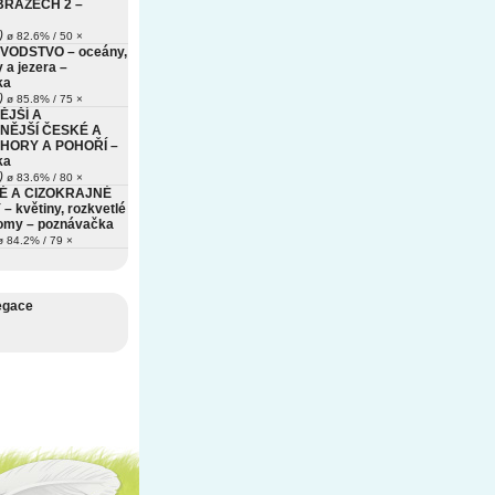
BRAZECH 2 –
)
ø 82.6% / 50 ×
VODSTVO – oceány,
 a jezera –
ka
)
ø 85.8% / 75 ×
ĚJŠÍ A
NĚJŠÍ ČESKÉ A
HORY A POHOŘÍ –
ka
)
ø 83.6% / 80 ×
É A CIZOKRAJNÉ
– květiny, rozkvetlé
romy – poznávačka
 84.2% / 79 ×
egace