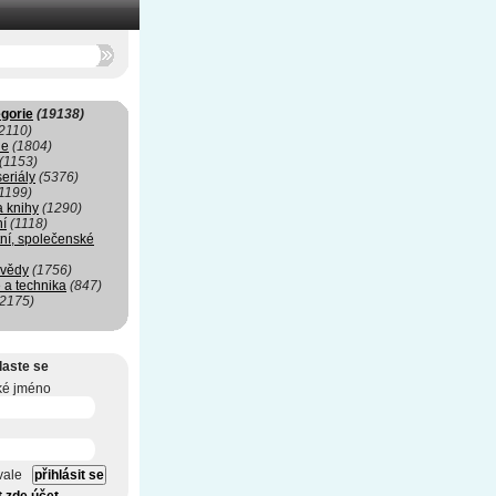
gorie
(19138)
2110)
ie
(1804)
(1153)
seriály
(5376)
1199)
a knihy
(1290)
ní
(1118)
ní, společenské
 vědy
(1756)
 a technika
(847)
(2175)
laste se
ké jméno
vale