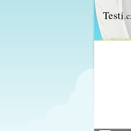
Test
i
.c