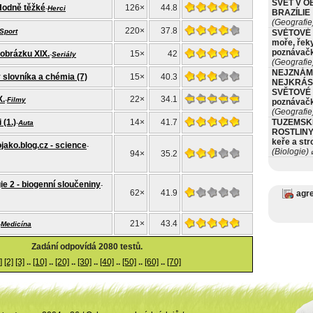
SVĚT V O
Hodně těžké
126×
44.8
-
Herci
BRAZÍLIE
(Geografie
220×
37.8
Sport
SVĚTOVÉ 
moře, řeky
poznávač
 obrázku XIX.
15×
42
-
Seriály
(Geografie
NEJZNÁM
 slovníka a chémia (7)
15×
40.3
NEJKRÁS
SVĚTOVÉ 
X.
22×
34.1
-
Filmy
poznávač
(Geografie
 (1.)
14×
41.7
TUZEMSK
-
Auta
ROSTLINY 
keře a st
ojako.blog.cz - science
-
(Biologie)
ø
94×
35.2
e 2 - biogenní sloučeniny
-
62×
41.9
agr
21×
43.4
-
Medicína
Zadání odpovídá 2080 testů.
]
[2]
[3]
..
[10]
..
[20]
..
[30]
..
[40]
..
[50]
..
[60]
..
[70]