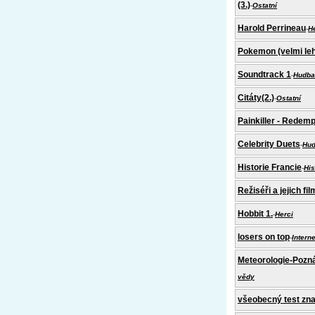
(3.)
-
Ostatní
Harold Perrineau
-
H
Pokemon (velmi le
Soundtrack 1
-
Hudba
Citáty(2.)
-
Ostatní
Painkiller - Redemp
Celebrity Duets
-
Hu
Historie Francie
-
His
Režiséři a jejich film
Hobbit 1.
-
Herci
losers on top
-
Interne
Meteorologie-Pozná
vědy
všeobecný test zna