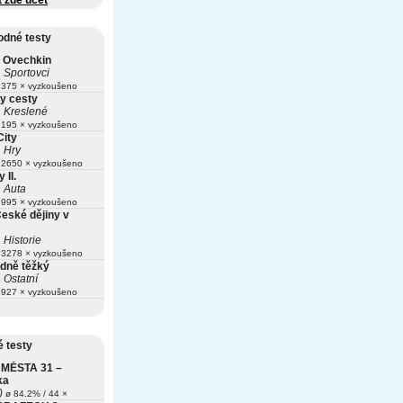
t zde účet
odné testy
 Ovechkin
Sportovci
375 × vyzkoušeno
y cesty
Kreslené
195 × vyzkoušeno
City
Hry
2650 × vyzkoušeno
 II.
Auta
995 × vyzkoušeno
České dějiny v
Historie
3278 × vyzkoušeno
odně těžký
Ostatní
927 × vyzkoušeno
 testy
MĚSTA 31 –
ka
)
ø 84.2% / 44 ×