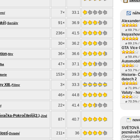
založi
7×
33.1
erci
náh
Alexander
hké)
91×
36.9
-
Seriály
ø 69.7% / 
236×
41.5
Inuyashov
30×
36.2
ø 89.1% / 
GTA Vice 
tion
36×
36.6
-
Hry
ø 59.4% / 
Automobily
47×
37.1
dba
ø 53.7% / 
153×
39.3
Historie- 
torie
datech 2
y XIII.
3×
33.3
-
Filmy
ø 71.9% / 
Valuty - h
46×
44.8
ø 70.5% / 
22×
41.4
t
vačka-Pokročilejší(2.)
-
Jiné
87×
40.7
nové
SVĚTOVÁ 
poznávač
lostí
211×
36
-
Ostatní
(Geografie