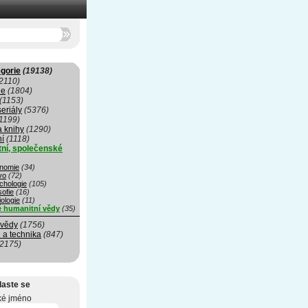
gorie
(19138)
2110)
ie
(1804)
(1153)
seriály
(5376)
1199)
a knihy
(1290)
ní
(1118)
ní, společenské
nomie
(34)
vo
(72)
chologie
(105)
sofie
(16)
ologie
(11)
é humanitní vědy
(35)
 vědy
(1756)
 a technika
(847)
(2175)
laste se
ké jméno