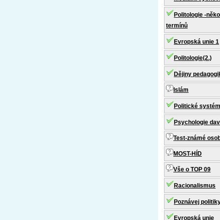
Politologie -něko
termínů
Evropská unie 1
Politologie(2.)
Dějiny pedagogi
Islám
Politické systé
Psychologie da
Test-známé osob
MOST-HÍD
Vše o TOP 09
Racionalismus
Poznávej politik
Evropská unie