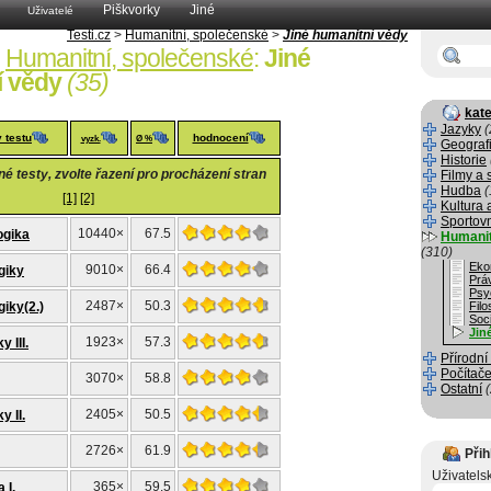
Piškvorky
Jiné
Uživatelé
Testi.cz
>
Humanitní, společenské
>
Jiné humanitní vědy
Humanitní, společenské
:
Jiné
í vědy
(35)
kate
Jazyky
(
 testu
hodnocení
vyzk.
Ø %
Geograf
Historie
 testy, zvolte řazení pro procházení stran
Filmy a 
Hudba
(
[1]
[2]
Kultura 
Sportov
10440×
67.5
ogika
Humanit
(310)
Eko
9010×
66.4
giky
Prá
Psy
2487×
50.3
iky(2.)
Filo
Soci
Jin
1923×
57.3
 III.
Přírodní
Počítače
3070×
58.8
Ostatní
2405×
50.5
y II.
2726×
61.9
Přih
Uživatels
365×
59.5
 I.