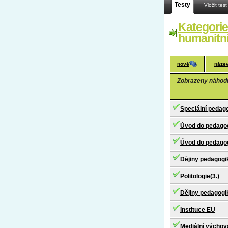
Testy
Vložit test
Kategorie
humanitn
nové
název
Zobrazeny náhodné
Speciální pedag
Úvod do pedago
Úvod do pedagog
Dějiny pedagogiky
Politologie(3.)
Dějiny pedagogik
Instituce EU
Mediální výchova