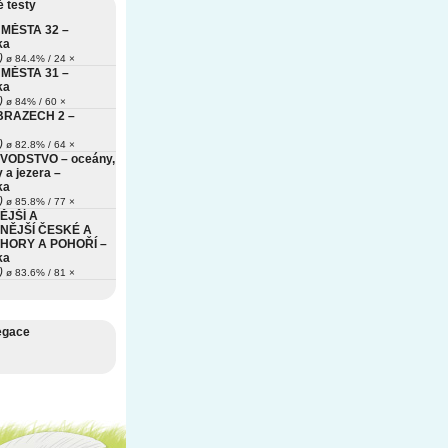
 testy
MĚSTA 32 –
ka
)
ø 84.4% / 24 ×
MĚSTA 31 –
ka
)
ø 84% / 60 ×
BRAZECH 2 –
)
ø 82.8% / 64 ×
VODSTVO – oceány,
 a jezera –
ka
)
ø 85.8% / 77 ×
ĚJŠÍ A
NĚJŠÍ ČESKÉ A
HORY A POHOŘÍ –
ka
)
ø 83.6% / 81 ×
egace