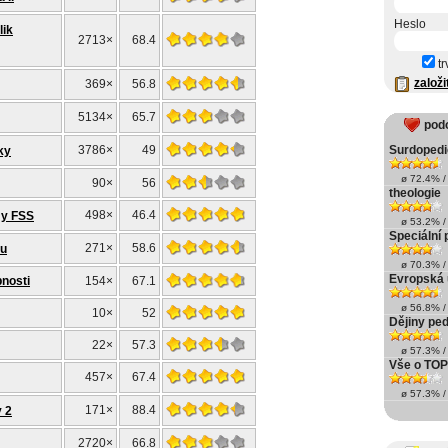
Heslo
lik
2713×
68.4
tr
založi
369×
56.8
5134×
65.7
pod
3786×
49
Surdopedie
ky
ø 72.4% / 
90×
56
theologie
498×
46.4
my FSS
ø 53.2% / 
Speciální 
271×
58.6
vu
ø 70.3% / 
Evropská 
nosti
154×
67.1
ø 56.8% / 
10×
52
Dějiny ped
22×
57.3
ø 57.3% / 
Vše o TOP
457×
67.4
ø 57.3% / 
171×
88.4
y 2
2720×
66.8