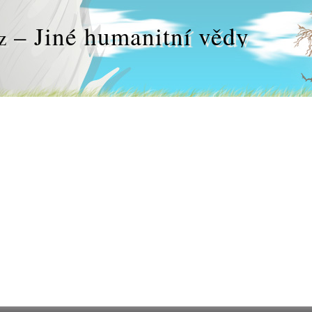
– Jiné humanitní vědy
z