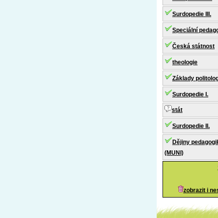
Surdopedie III.
Speciální pedago
Česká státnost
theologie
Základy politolo
Surdopedie I.
stát
Surdopedie II.
Dějiny pedagogik
(MUNI)
zobrazit i n