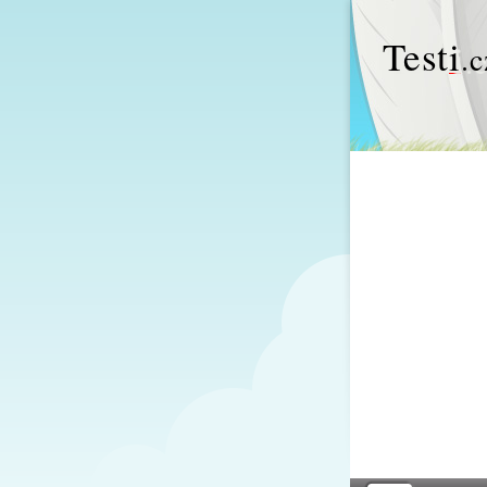
Test
i
.c