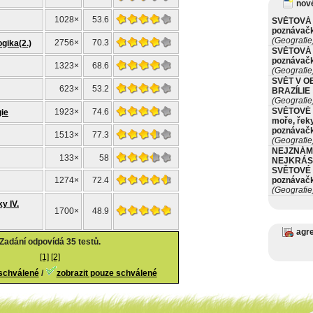
nové
1028×
53.6
SVĚTOVÁ 
poznávač
(Geografie
2756×
70.3
gika(2.)
SVĚTOVÁ 
poznávač
1323×
68.6
(Geografie
SVĚT V O
623×
53.2
BRAZÍLIE
(Geografie
SVĚTOVÉ 
1923×
74.6
gie
moře, řeky
poznávač
1513×
77.3
(Geografie
NEJZNÁM
133×
58
NEJKRÁS
SVĚTOVÉ 
1274×
72.4
poznávač
(Geografie
y IV.
1700×
48.9
agr
Zadání odpovídá 35 testů.
[1]
[2]
eschválené
/
zobrazit pouze schválené