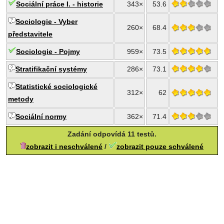
Sociální práce I. - historie
343×
53.6
Sociologie - Vyber
260×
68.4
představitele
Sociologie - Pojmy
959×
73.5
Stratifikační systémy
286×
73.1
Statistické sociologické
312×
62
metody
Sociální normy
362×
71.4
Zadání odpovídá 11 testů.
zobrazit i neschválené
/
zobrazit pouze schválené