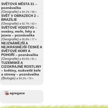
SVĚTOVÁ MĚSTA 31 –
poznávačka
(Geografie)
ø 84.1% / 58 ×
SVĚT V OBRAZECH 2 –
BRAZÍLIE
(Geografie)
ø 82.7% / 63 ×
SVĚTOVÉ VODSTVO –
oceány, moře, řeky a
jezera – poznávačka
(Geografie)
ø 85.8% / 77 ×
NEJZNÁMĚJŠÍ A
NEJKRÁSNĚJŠÍ ČESKÉ A
SVĚTOVÉ HORY A
POHOŘÍ – poznávačka
(Geografie)
ø 83.6% / 81 ×
TUZEMSKÉ A
CIZOKRAJNÉ ROSTLINY
– květiny, rozkvetlé keře
a stromy – poznávačka
(Biologie)
ø 84.2% / 79 ×
agregace