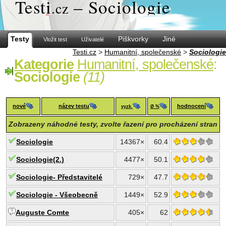
Test
i
– Sociologie
.cz
Testy
Piškvorky
Jiné
Vložit test
Uživatelé
Testi.cz
>
Humanitní, společenské
>
Sociologie
Kategorie
Humanitní, společenské
:
Sociologie
(11)
nové
název testu
hodnocení
vyzk.
Ø %
Zobrazeny náhodné testy, zvolte řazení pro procházení stran
Sociologie
14367×
60.4
Sociologie(2.)
4477×
50.1
Sociologie- Představitelé
729×
47.7
Sociologie - Všeobecně
1449×
52.9
Auguste Comte
405×
62