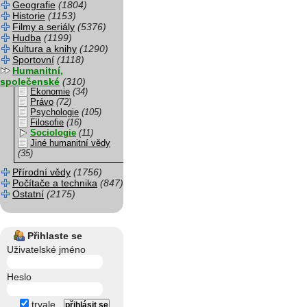
Geografie
(1804)
Historie
(1153)
Filmy a seriály
(5376)
Hudba
(1199)
Kultura a knihy
(1290)
Sportovní
(1118)
Humanitní,
společenské
(310)
Ekonomie
(34)
Právo
(72)
Psychologie
(105)
Filosofie
(16)
Sociologie
(11)
Jiné humanitní vědy
(35)
Přírodní vědy
(1756)
Počítače a technika
(847)
Ostatní
(2175)
Přihlaste se
Uživatelské jméno
Heslo
trvale