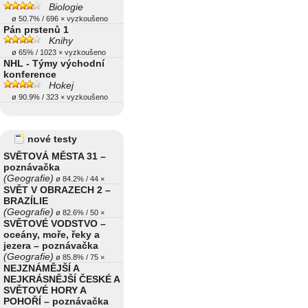
Biologie
ø 50.7% / 696 × vyzkoušeno
Pán prstenů 1
Knihy
ø 65% / 1023 × vyzkoušeno
NHL - Týmy východní
konference
Hokej
ø 90.9% / 323 × vyzkoušeno
nové testy
SVĚTOVÁ MĚSTA 31 –
poznávačka
(Geografie)
ø 84.2% / 44 ×
SVĚT V OBRAZECH 2 –
BRAZÍLIE
(Geografie)
ø 82.6% / 50 ×
SVĚTOVÉ VODSTVO –
oceány, moře, řeky a
jezera – poznávačka
(Geografie)
ø 85.8% / 75 ×
NEJZNÁMĚJŠÍ A
NEJKRÁSNĚJŠÍ ČESKÉ A
SVĚTOVÉ HORY A
POHOŘÍ – poznávačka