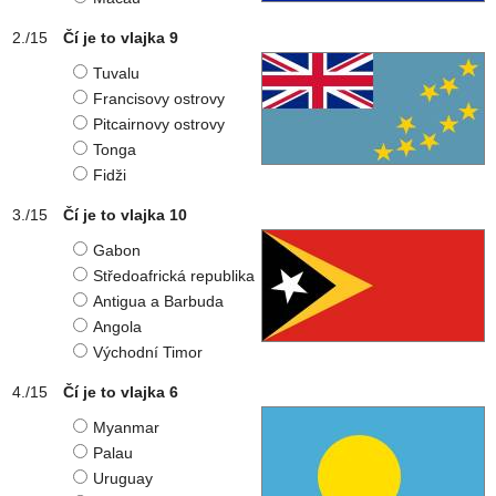
Čí je to vlajka 9
Tuvalu
Francisovy ostrovy
Pitcairnovy ostrovy
Tonga
Fidži
Čí je to vlajka 10
Gabon
Středoafrická republika
Antigua a Barbuda
Angola
Východní Timor
Čí je to vlajka 6
Myanmar
Palau
Uruguay