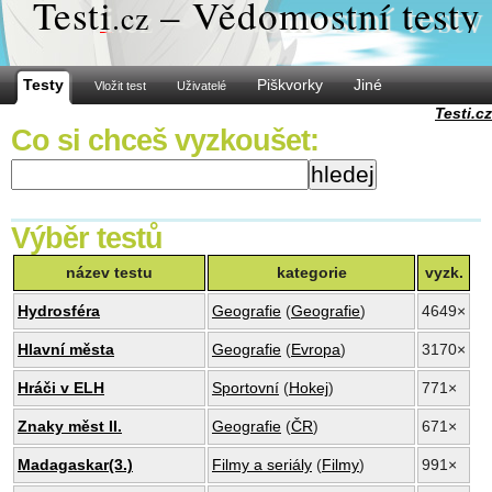
Test
i
– Vědomostní testy
.cz
Testy
Piškvorky
Jiné
Vložit test
Uživatelé
Testi.cz
Co si chceš vyzkoušet:
Výběr testů
název testu
kategorie
vyzk.
Hydrosféra
Geografie
(
Geografie
)
4649×
Hlavní města
Geografie
(
Evropa
)
3170×
Hráči v ELH
Sportovní
(
Hokej
)
771×
Znaky měst II.
Geografie
(
ČR
)
671×
Madagaskar(3.)
Filmy a seriály
(
Filmy
)
991×