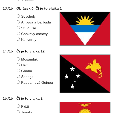
Obrázek č. Čí je to vlajka 1
Seychely
Antigua a Barbuda
St.Louise
Cookovy ostrovy
Kapverdy
Čí je to vlajka 12
Mosambik
Haiti
Ghana
Senegal
Papua nová Guinea
Čí je to vlajka 2
Fidži
Tuvalu