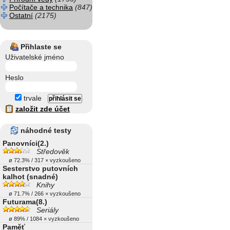
Počítače a technika
(847)
Ostatní
(2175)
Přihlaste se
Uživatelské jméno
Heslo
trvale
založit zde účet
náhodné testy
Panovníci(2.)
Středověk
ø 72.3% / 317 × vyzkoušeno
Sesterstvo putovních
kalhot (snadné)
Knihy
ø 71.7% / 266 × vyzkoušeno
Futurama(8.)
Seriály
ø 89% / 1084 × vyzkoušeno
Paměť