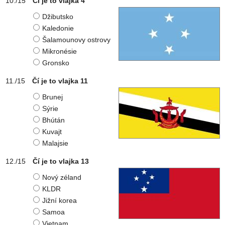
Čí je to vlajka 4
Džibutsko
Kaledonie
Šalamounovy ostrovy
Mikronésie
Gronsko
Čí je to vlajka 11
Brunej
Sýrie
Bhútán
Kuvajt
Malajsie
Čí je to vlajka 13
Nový zéland
KLDR
Jižní korea
Samoa
Vietnam