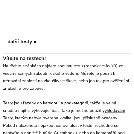
další testy »
Vítejte na testech!
Na těchto stránkách najdete spoustu testů (respektive kvízů) ze
všech možných zákoutí lidského vědění. Můžete je použít k
trénování znalostí na zkoušky ve škole, nebo jen tak pro ověření si
znalostí a pro zábavu.
Testy jsou řazeny do
kategorií a podkategorií
, takže je velmi
snadné najít si vyhovující test. Také je možné použít
vyhledávání
.
Testy, kterým nebyla ověřena kvalita, jsou příslušně ozačeny...
Pokud nalezenete nějakou nesrovnalost v testu, rozhodně se
nestyďte a napiště buď do Guestbooku, nebo do komentářů pod