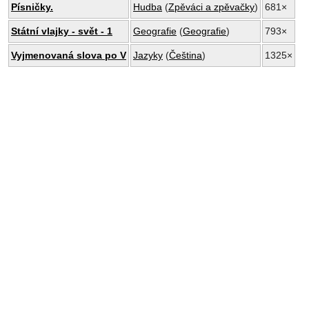
Písničky.
Hudba
(
Zpěváci a zpěvačky
)
681×
Státní vlajky - svět - 1
Geografie
(
Geografie
)
793×
Vyjmenovaná slova po V
Jazyky
(
Čeština
)
1325×