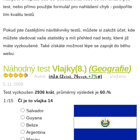
test, nebo přímo použijte formulář pro nahlášení chyb - podpoříte
tím kvalitu testů.
Pokud jste častějšími návštěvníky testů, můžete si založit účet, kde
můžete sledovat vaše statistiky a mít přehled nad testy, které již
máte vyzkoušené. Také získáte možnost lépe se zapojit do běhu
webu.
Náhodný test
Vlajky(8.)
(
Geografie
)
Autor:
inža (2
76
+7%
ø)
...
vloženo
vlož.
vyzk.
5.11.2009
Test vyzkoušen
2936 krát
, průměrný výsledek je
60
%
.
.1
Čí je to vlajka 14
Salvador
Guyana
Belize
Argentina
Macau