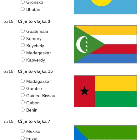
Gronsko
Bhután
Čí je to vlajka 3
Guatemala
Komory
Seychely
Madagaskar
Kapverdy
Čí je to vlajka 15
Madagaskar
Gambie
Guinea-Bissau
Gabon
Benin
Čí je to vlajka 7
Mexiko
Egypt