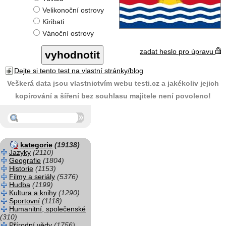
Velikonoční ostrovy
Kiribati
Vánoční ostrovy
zadat heslo pro úpravu
Dejte si tento test na vlastní stránky/blog
Veškerá data jsou vlastnictvím webu testi.cz a jakékoliv jejich
kopírování a šíření bez souhlasu majitele není povoleno!
kategorie
(19138)
Jazyky
(2110)
Geografie
(1804)
Historie
(1153)
Filmy a seriály
(5376)
Hudba
(1199)
Kultura a knihy
(1290)
Sportovní
(1118)
Humanitní, společenské
(310)
Přírodní vědy
(1756)