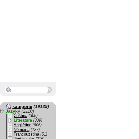
kategorie
(19139)
Jazyky
(2110)
Čeština
(308)
Literatura
(339)
Angličtina
(606)
Němčina
(127)
Francouzština
(51)