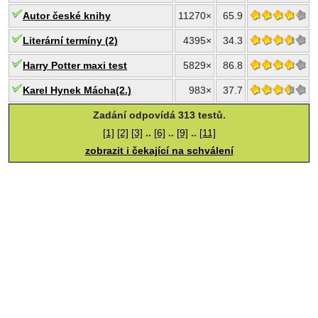
Autor české knihy
11270×
65.9
Literární termíny (2)
4395×
34.3
Harry Potter maxi test
5829×
86.8
Karel Hynek Mácha(2.)
983×
37.7
Zadání odpovídá 313 testů.
[1]
[2]
[3]
..
[6]
..
[9]
..
[11]
zobrazit i čekající na schválení