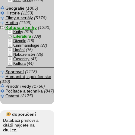
Jiné jazyky
(216)
Geografie
(1805)
Historie
(1153)
Filmy a seriály
(5376)
Hudba
(1199)
Kultura a knihy
(1290)
Knihy
(615)
Literatura
(339)
Divadlo
(18)
Cimrmanologie
(27)
Umění
(36)
Náboženství
(26)
Časopisy
(43)
Kultura
(44)
Sportovní
(1118)
Humanitní, společenské
(310)
Přírodní vědy
(1756)
Počítače a technika
(847)
Ostatní
(2175)
doporučení
Databázi přísloví a
citátů najdete na
cituj.cz
.