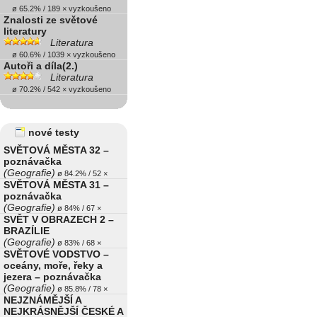
ø 65.2% / 189 × vyzkoušeno
Znalosti ze světové
literatury
Literatura
ø 60.6% / 1039 × vyzkoušeno
Autoři a díla(2.)
Literatura
ø 70.2% / 542 × vyzkoušeno
nové testy
SVĚTOVÁ MĚSTA 32 –
poznávačka
(Geografie)
ø 84.2% / 52 ×
SVĚTOVÁ MĚSTA 31 –
poznávačka
(Geografie)
ø 84% / 67 ×
SVĚT V OBRAZECH 2 –
BRAZÍLIE
(Geografie)
ø 83% / 68 ×
SVĚTOVÉ VODSTVO –
oceány, moře, řeky a
jezera – poznávačka
(Geografie)
ø 85.8% / 78 ×
NEJZNÁMĚJŠÍ A
NEJKRÁSNĚJŠÍ ČESKÉ A