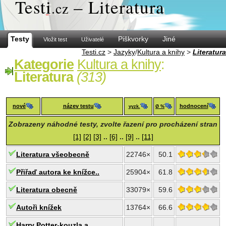
Test
i
– Literatura
.cz
Testy
Piškvorky
Jiné
Vložit test
Uživatelé
Testi.cz
>
Jazyky
/
Kultura a knihy
>
Literatura
Kategorie
Kultura a knihy
:
Literatura
(313)
nové
název testu
hodnocení
vyzk.
Ø %
Zobrazeny náhodné testy, zvolte řazení pro procházení stran
[1]
[2]
[3]
..
[6]
..
[9]
..
[11]
Literatura všeobecně
22746×
50.1
Přiřaď autora ke knížce..
25904×
61.8
Literatura obecně
33079×
59.6
Autoři knížek
13764×
66.6
Harry Potter-kouzla a