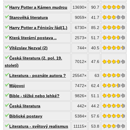
Harry Potter a Kámen mudrcu
13690×
90.7
Starověká literatura
9059×
41.7
Harry Potter a Fénixův řád(1.)
6730×
85.2
Která literární postava ..
2573×
51.7
Vítězslav Nezval (2)
744×
40.5
Česká literatura (2. pol. 19.
7012×
47.6
století)
Literatura - poznáte autora ?
25547×
63
Májovci
7472×
62.4
Bible - těžké nebo lehké?
9826×
51.1
Česká literatura
442×
44.2
Biblické postavy
5384×
57.6
Literatura - světový realismus
11115×
53.8