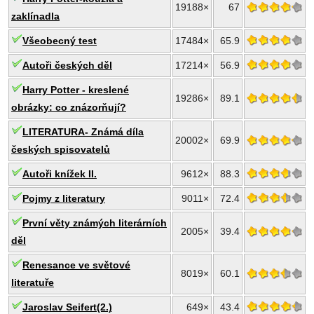
19188×
67
zaklínadla
Všeobecný test
17484×
65.9
Autoři českých děl
17214×
56.9
Harry Potter - kreslené
19286×
89.1
obrázky: co znázorňují?
LITERATURA- Známá díla
20002×
69.9
českých spisovatelů
Autoři knížek II.
9612×
88.3
Pojmy z literatury
9011×
72.4
První věty známých literárních
2005×
39.4
děl
Renesance ve světové
8019×
60.1
literatuře
Jaroslav Seifert(2.)
649×
43.4