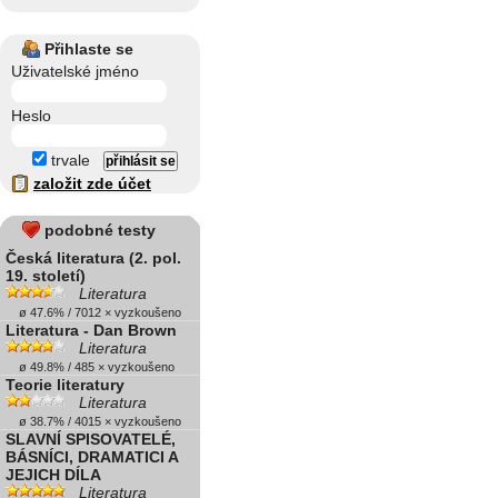
Přihlaste se
Uživatelské jméno
Heslo
trvale
založit zde účet
podobné testy
Česká literatura (2. pol.
19. století)
Literatura
ø 47.6% / 7012 × vyzkoušeno
Literatura - Dan Brown
Literatura
ø 49.8% / 485 × vyzkoušeno
Teorie literatury
Literatura
ø 38.7% / 4015 × vyzkoušeno
SLAVNÍ SPISOVATELÉ,
BÁSNÍCI, DRAMATICI A
JEJICH DÍLA
Literatura