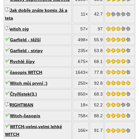
Jak dobře znáte komix Já a
11×
42.7
teta
witch cjg
57×
97
Garfield - těžší
498×
55.9
Garfield - stripy
235×
53.8
Rychlé šípy
675×
68.1
časopis WITCH
1643×
77.8
Witch můj první :)
250×
92.8
Čtyřlístek(3.)
850×
68.3
RIGHTMAN
18×
52.2
Witch-časopis
758×
88.2
WITCH-velmi,velmi lehké
166×
91.7
WITCH