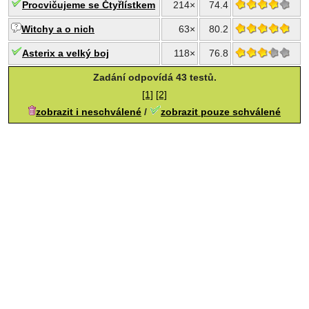
Procvičujeme se Čtyřlístkem
214×
74.4
Witchy a o nich
63×
80.2
Asterix a velký boj
118×
76.8
Zadání odpovídá 43 testů.
[1]
[2]
zobrazit i neschválené
/
zobrazit pouze schválené