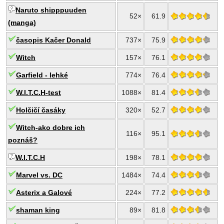
Naruto shipppuuden
52×
61.9
(manga)
časopis Kačer Donald
737×
75.9
Witch
157×
76.1
Garfield - lehké
774×
76.4
W.I.T.C.H-test
1088×
81.4
Holčičí časáky
320×
52.7
Witch-ako dobre ich
116×
95.1
poznáš?
W.I.T.C.H
198×
78.1
Marvel vs. DC
1484×
74.4
Asterix a Galové
224×
77.2
shaman king
89×
81.8