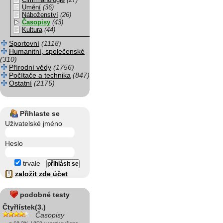
Cimrmanologie
(27)
Umění
(36)
Náboženství
(26)
Časopisy
(43)
Kultura
(44)
Sportovní
(1118)
Humanitní, společenské
(310)
Přírodní vědy
(1756)
Počítače a technika
(847)
Ostatní
(2175)
Přihlaste se
Uživatelské jméno
Heslo
trvale
založit zde účet
podobné testy
Čtyřlístek(3.)
Časopisy