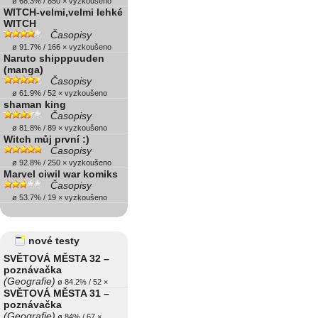
ø 68.3% / 850 × vyzkoušeno
WITCH-velmi,velmi lehké
WITCH
Časopisy
ø 91.7% / 166 × vyzkoušeno
Naruto shipppuuden
(manga)
Časopisy
ø 61.9% / 52 × vyzkoušeno
shaman king
Časopisy
ø 81.8% / 89 × vyzkoušeno
Witch můj první :)
Časopisy
ø 92.8% / 250 × vyzkoušeno
Marvel ciwil war komiks
Časopisy
ø 53.7% / 19 × vyzkoušeno
nové testy
SVĚTOVÁ MĚSTA 32 –
poznávačka
(Geografie)
ø 84.2% / 52 ×
SVĚTOVÁ MĚSTA 31 –
poznávačka
(Geografie)
ø 84% / 67 ×