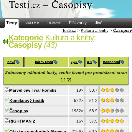
Test
i
– Časopisy
.cz
Testy
Piškvorky
Jiné
Vložit test
Uživatelé
Testi.cz
>
Kultura a knihy
>
Časopisy
Kategorie
Kultura a knihy
:
Časopisy
(43)
nové
název testu
hodnocení
vyzk.
Ø %
Zobrazeny náhodné testy, zvolte řazení pro procházení stran
[1]
[2]
Marvel ciwil war komiks
19×
53.7
Komiksový testík
522×
51.3
Časopisy
1982×
68.9
RIGHTMAN 2
16×
37.5
Otázky superhrdinů Marvelu
2186×
63.2