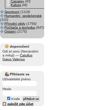
Časopisy
(43)
Kultura
(44)
Sportovní
(1118)
Humanitní, společenské
(310)
Přírodní vědy
(1756)
Počítače a technika
(847)
Ostatní
(2175)
doporučení
Odi et amo (Nenávidím
a miluji) —
Catullus
Gaius Valerius
Přihlaste se
Uživatelské jméno
Heslo
trvale
založit zde účet