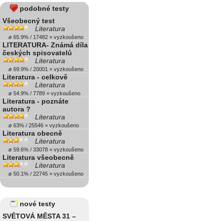
podobné testy
Všeobecný test
Literatura
ø 65.9% / 17482 × vyzkoušeno
LITERATURA- Známá díla
českých spisovatelů
Literatura
ø 69.9% / 20001 × vyzkoušeno
Literatura - celkově
Literatura
ø 54.9% / 7789 × vyzkoušeno
Literatura - poznáte
autora ?
Literatura
ø 63% / 25546 × vyzkoušeno
Literatura obecně
Literatura
ø 59.6% / 33078 × vyzkoušeno
Literatura všeobecně
Literatura
ø 50.1% / 22745 × vyzkoušeno
nové testy
SVĚTOVÁ MĚSTA 31 –