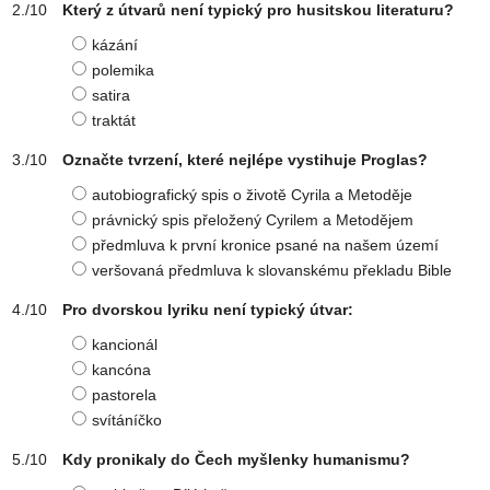
Který z útvarů není typický pro husitskou literaturu?
kázání
polemika
satira
traktát
Označte tvrzení, které nejlépe vystihuje Proglas?
autobiografický spis o životě Cyrila a Metoděje
právnický spis přeložený Cyrilem a Metodějem
předmluva k první kronice psané na našem území
veršovaná předmluva k slovanskému překladu Bible
Pro dvorskou lyriku není typický útvar:
kancionál
kancóna
pastorela
svítáníčko
Kdy pronikaly do Čech myšlenky humanismu?