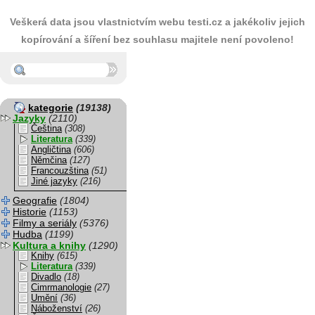
Veškerá data jsou vlastnictvím webu testi.cz a jakékoliv jejich
kopírování a šíření bez souhlasu majitele není povoleno!
kategorie
(19138)
Jazyky
(2110)
Čeština
(308)
Literatura
(339)
Angličtina
(606)
Němčina
(127)
Francouzština
(51)
Jiné jazyky
(216)
Geografie
(1804)
Historie
(1153)
Filmy a seriály
(5376)
Hudba
(1199)
Kultura a knihy
(1290)
Knihy
(615)
Literatura
(339)
Divadlo
(18)
Cimrmanologie
(27)
Umění
(36)
Náboženství
(26)