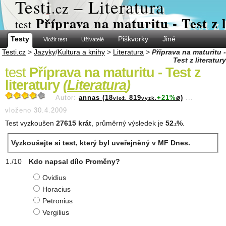
Test
i
– Literatura
.cz
Příprava na maturitu - Test z 
test
Testy
Piškvorky
Jiné
Vložit test
Uživatelé
Testi.cz
>
Jazyky
/
Kultura a knihy
>
Literatura
>
Příprava na maturitu -
Test z literatury
test
Příprava na maturitu - Test z
literatury
(
Literatura
)
Autor:
annas (18
819
+21%
ø)
...
vlož.
vyzk.
vloženo 30.4.2009
Test vyzkoušen
27615 krát
, průměrný výsledek je
52
%
.
.2
Vyzkoušejte si test, který byl uveřejněný v MF Dnes.
Kdo napsal dílo Proměny?
Ovidius
Horacius
Petronius
Vergilius