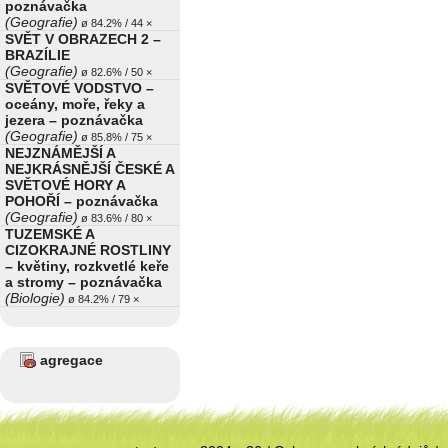
poznávačka
(Geografie)
ø 84.2% / 44 ×
SVĚT V OBRAZECH 2 –
BRAZÍLIE
(Geografie)
ø 82.6% / 50 ×
SVĚTOVÉ VODSTVO –
oceány, moře, řeky a
jezera – poznávačka
(Geografie)
ø 85.8% / 75 ×
NEJZNÁMĚJŠÍ A
NEJKRÁSNĚJŠÍ ČESKÉ A
SVĚTOVÉ HORY A
POHOŘÍ – poznávačka
(Geografie)
ø 83.6% / 80 ×
TUZEMSKÉ A
CIZOKRAJNÉ ROSTLINY
– květiny, rozkvetlé keře
a stromy – poznávačka
(Biologie)
ø 84.2% / 79 ×
agregace