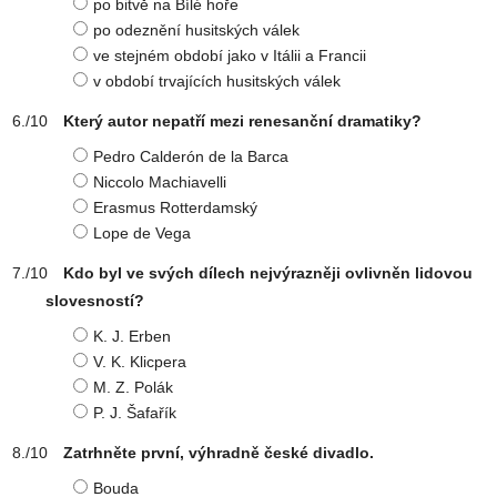
po bitvě na Bílé hoře
po odeznění husitských válek
ve stejném období jako v Itálii a Francii
v období trvajících husitských válek
Který autor nepatří mezi renesanční dramatiky?
Pedro Calderón de la Barca
Niccolo Machiavelli
Erasmus Rotterdamský
Lope de Vega
Kdo byl ve svých dílech nejvýrazněji ovlivněn lidovou
slovesností?
K. J. Erben
V. K. Klicpera
M. Z. Polák
P. J. Šafařík
Zatrhněte první, výhradně české divadlo.
Bouda