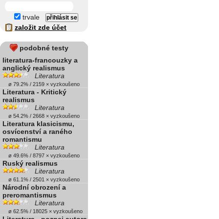
trvale
založit zde účet
podobné testy
literatura-francouzky a
anglický realismus
Literatura
ø 79.2% / 2159 × vyzkoušeno
Literatura - Kritický
realismus
Literatura
ø 54.2% / 2668 × vyzkoušeno
Literatura klasicismu,
osvícenství a raného
romantismu
Literatura
ø 49.6% / 8797 × vyzkoušeno
Ruský realismus
Literatura
ø 61.1% / 2501 × vyzkoušeno
Národní obrození a
preromantismus
Literatura
ø 62.5% / 18025 × vyzkoušeno