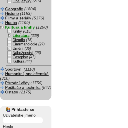
Jiné jazyky
(216)
Geografie
(1804)
Historie
(1153)
Filmy a seriály
(5376)
Hudba
(1199)
Kultura a knihy
(1290)
Knihy
(615)
Literatura
(339)
Divadlo
(18)
Cimrmanologie
(27)
Umění
(36)
Náboženství
(26)
Časopisy
(43)
Kultura
(44)
Sportovní
(1118)
Humanitní, společenské
(310)
Přírodní vědy
(1756)
Počítače a technika
(847)
Ostatní
(2175)
Přihlaste se
Uživatelské jméno
Heslo