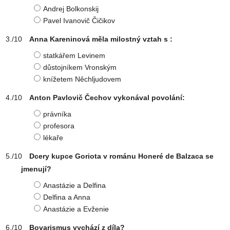
Andrej Bolkonskij
Pavel Ivanovič Čičikov
Anna Kareninová měla milostný vztah s :
statkářem Levinem
důstojníkem Vronským
knížetem Něchljudovem
Anton Pavlovič Čechov vykonával povolání:
právníka
profesora
lékaře
Dcery kupce Goriota v románu Honeré de Balzaca se
jmenují?
Anastázie a Delfina
Delfina a Anna
Anastázie a Evženie
Bovarismus vychází z díla?