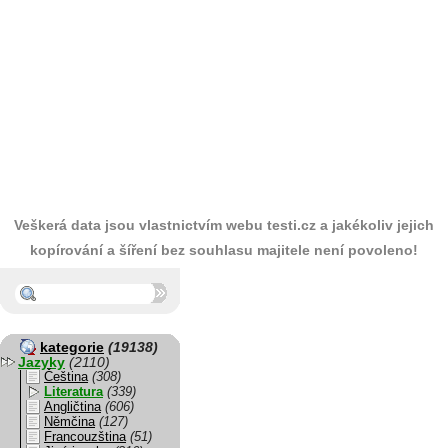
Veškerá data jsou vlastnictvím webu testi.cz a jakékoliv jejich
kopírování a šíření bez souhlasu majitele není povoleno!
kategorie
(19138)
Jazyky
(2110)
Čeština
(308)
Literatura
(339)
Angličtina
(606)
Němčina
(127)
Francouzština
(51)