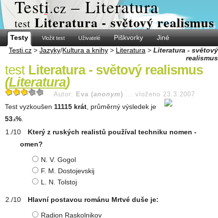
Test
i
– Literatura
.cz
Literatura - světový realismus
test
Testy
Piškvorky
Jiné
Vložit test
Uživatelé
Testi.cz
>
Jazyky
/
Kultura a knihy
>
Literatura
>
Literatura - světový
realismus
test
Literatura - světový realismus
(
Literatura
)
Autor:
Eva (
anonym
)
...
vloženo 23.3.2007
Test vyzkoušen
11115 krát
, průměrný výsledek je
53
%
.
.8
Který z ruských realistů používal techniku nomen -
omen?
N. V. Gogol
F. M. Dostojevskij
L. N. Tolstoj
Hlavní postavou románu Mrtvé duše je:
Radion Raskolnikov