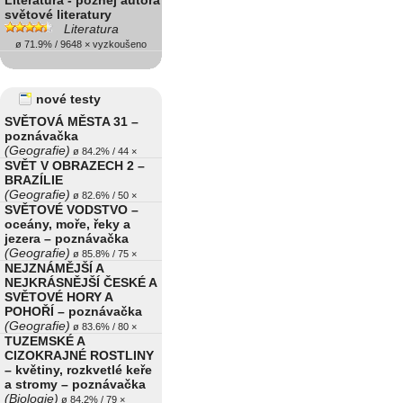
Literatura - poznej autora
světové literatury
Literatura
ø 71.9% / 9648 × vyzkoušeno
nové testy
SVĚTOVÁ MĚSTA 31 –
poznávačka
(Geografie)
ø 84.2% / 44 ×
SVĚT V OBRAZECH 2 –
BRAZÍLIE
(Geografie)
ø 82.6% / 50 ×
SVĚTOVÉ VODSTVO –
oceány, moře, řeky a
jezera – poznávačka
(Geografie)
ø 85.8% / 75 ×
NEJZNÁMĚJŠÍ A
NEJKRÁSNĚJŠÍ ČESKÉ A
SVĚTOVÉ HORY A
POHOŘÍ – poznávačka
(Geografie)
ø 83.6% / 80 ×
TUZEMSKÉ A
CIZOKRAJNÉ ROSTLINY
– květiny, rozkvetlé keře
a stromy – poznávačka
(Biologie)
ø 84.2% / 79 ×