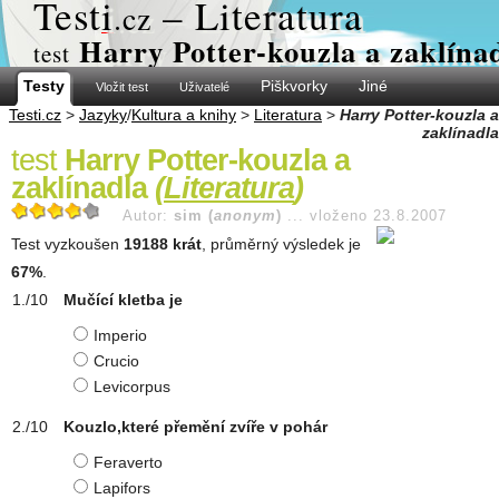
Test
i
– Literatura
.cz
Harry Potter-kouzla a zaklína
test
Testy
Piškvorky
Jiné
Vložit test
Uživatelé
Testi.cz
>
Jazyky
/
Kultura a knihy
>
Literatura
>
Harry Potter-kouzla a
zaklínadla
test
Harry Potter-kouzla a
zaklínadla
(
Literatura
)
Autor:
sim (
anonym
)
...
vloženo 23.8.2007
Test vyzkoušen
19188 krát
, průměrný výsledek je
67%
.
Mučící kletba je
Imperio
Crucio
Levicorpus
Kouzlo,které přemění zvíře v pohár
Feraverto
Lapifors