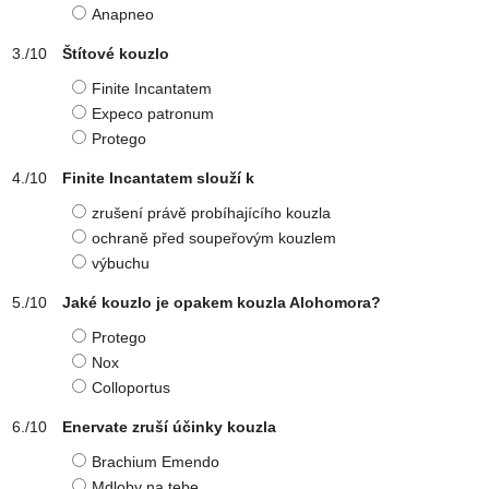
Anapneo
Štítové kouzlo
Finite Incantatem
Expeco patronum
Protego
Finite Incantatem slouží k
zrušení právě probíhajícího kouzla
ochraně před soupeřovým kouzlem
výbuchu
Jaké kouzlo je opakem kouzla Alohomora?
Protego
Nox
Colloportus
Enervate zruší účinky kouzla
Brachium Emendo
Mdloby na tebe