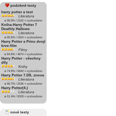
podobné testy
harry potter a test
Literatura
ø 90.9% / 2102 × vyzkoušeno
Kniha-Harry Potter 7
Deathly Hallows
Literatura
ø 85.8% / 1924 × vyzkoušeno
Harry Potter a Princ dvojí
krve-film
Filmy
ø 84.8% / 4674 × vyzkoušeno
Harry Potter - všechny
díly
Knihy
ø 74.8% / 6840 × vyzkoušeno
Harry Potter 7.DÍL znova
Literatura
ø 86.7% / 2536 × vyzkoušeno
Harry Potter(4.)
Literatura
ø 51.4% / 9328 × vyzkoušeno
nové testy