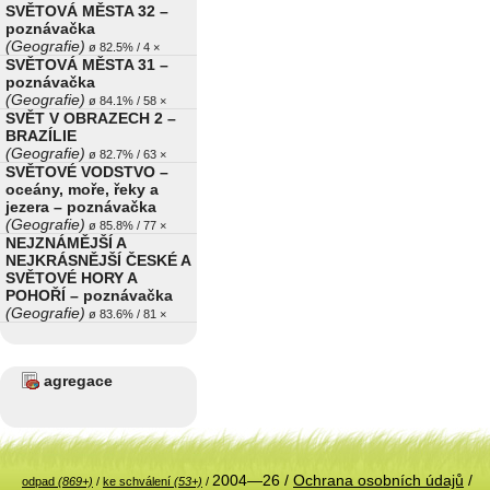
SVĚTOVÁ MĚSTA 32 –
poznávačka
(Geografie)
ø 82.5% / 4 ×
SVĚTOVÁ MĚSTA 31 –
poznávačka
(Geografie)
ø 84.1% / 58 ×
SVĚT V OBRAZECH 2 –
BRAZÍLIE
(Geografie)
ø 82.7% / 63 ×
SVĚTOVÉ VODSTVO –
oceány, moře, řeky a
jezera – poznávačka
(Geografie)
ø 85.8% / 77 ×
NEJZNÁMĚJŠÍ A
NEJKRÁSNĚJŠÍ ČESKÉ A
SVĚTOVÉ HORY A
POHOŘÍ – poznávačka
(Geografie)
ø 83.6% / 81 ×
agregace
2004—26 /
Ochrana osobních údajů
/
odpad
(869+)
/
ke schválení
(53+)
/