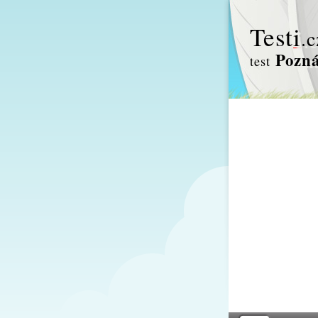
Test
i
.c
Pozná
test