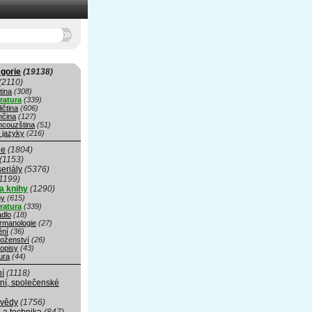
gorie
(19138)
(2110)
tina
(308)
eratura
(339)
ičtina
(606)
čina
(127)
ncouzština
(51)
 jazyky
(216)
ie
(1804)
(1153)
seriály
(5376)
1199)
a knihy
(1290)
hy
(615)
eratura
(339)
adlo
(18)
rmanologie
(27)
ní
(36)
oženství
(26)
opisy
(43)
ura
(44)
ní
(1118)
ní, společenské
 vědy
(1756)