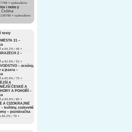
7789 × vyzkoušeno
lov i nebo y
Čeština
139786 × vyzkoušeno
 testy
MĚSTA 31 –
ka
)
ø 84.2% / 46 ×
BRAZECH 2 –
)
ø 82.6% / 52 ×
VODSTVO – oceány,
 a jezera –
ka
)
ø 85.8% / 75 ×
ĚJŠÍ A
NĚJŠÍ ČESKÉ A
HORY A POHOŘÍ –
ka
)
ø 83.6% / 80 ×
É A CIZOKRAJNÉ
– květiny, rozkvetlé
romy – poznávačka
 84.2% / 79 ×