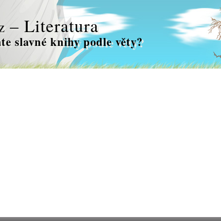
– Literatura
z
te slavné knihy podle věty?