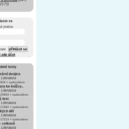
 a technika
(847)
(2175)
laste se
ké jméno
vale
t zde účet
obné testy
erární dvojice
Literatura
929 × vyzkoušeno
ora ke knížce..
Literatura
25903 × vyzkoušeno
 test
Literatura
17482 × vyzkoušeno
ských děl
Literatura
17213 × vyzkoušeno
 - celkově
Literatura