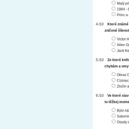
Malý pr
1984 - 
Princ a
Které známé d
zničené šílenst
Victor 
Allen G
Jack Ke
Ze které kni
chybám a omyl
Obraz D
Cizinec
Zločin a
Ve které slav
to těžkej mome
Bylo ná
Saturni
Osudy d