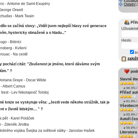
Počítače
inc - Antoine de Saint-Exupéry
Ostatní
George Orwell
 chuďas - Mark Twain
Přih
ílo se začíná slovy: „Viděl jsem nejlepší hlavy své generace
Uživatels
vím, hystericky obnažené a o hladu..."
Heslo
Hugo - Bídníci
insberg - Kvílení
tr
rouac - Na cestě
založi
hy pochází citát: "Zkušenost je jméno, které dáváme svým
ům." ?
pod
Slavné lit
oriana Graye - Oscar Wilde
 - Albert Camus
ø 66.3% / 
 trest - Lev Nikolajevič Tolstoj
Přiřaď aut
ø 61.8% / 
né knize se vyskytuje věta: „Jestli vede někoho strážník, tak je
Všeobecný
nt v životě lidským… " ?
ø 65.9% / 
s pět - Karel Poláček
Autoři če
n - Zdeněk Jirotka
ø 56.9% / 
obrého vojáka Švejka za světové války - Jaroslav Hašek
Literatura