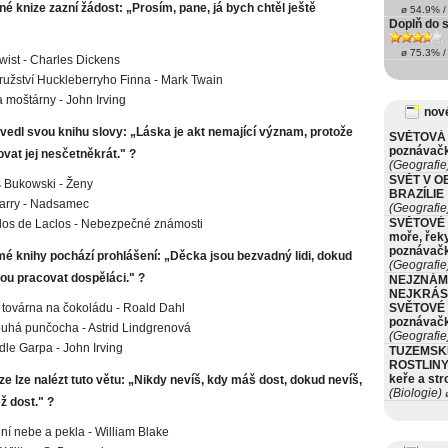
né knize zazní žádost: „Prosím, pane, já bych chtěl ještě
ø 54.9% / 
Doplň do s
ø 75.3% / 
Twist - Charles Dickens
užství Huckleberryho Finna - Mark Twain
a moštárny - John Irving
nové
uvedl svou knihu slovy: „Láska je akt nemající význam, protože
SVĚTOVÁ 
poznávač
vat jej nesčetněkrát." ?
(Geografie
SVĚT V O
 Bukowski - Ženy
BRAZÍLIE
Jarry - Nadsamec
(Geografie
SVĚTOVÉ 
os de Laclos - Nebezpečné známosti
moře, řeky
poznávač
mé knihy pochází prohlášení: „Děcka jsou bezvadný lidi, dokud
(Geografie
ou pracovat dospěláci." ?
NEJZNÁM
NEJKRÁS
a továrna na čokoládu - Roald Dahl
SVĚTOVÉ 
poznávač
ouhá punčocha - Astrid Lindgrenová
(Geografie
dle Garpa - John Irving
TUZEMSK
ROSTLINY 
keře a st
ze lze nalézt tuto větu: „Nikdy nevíš, kdy máš dost, dokud nevíš,
(Biologie)
ø
ž dost." ?
í nebe a pekla - William Blake