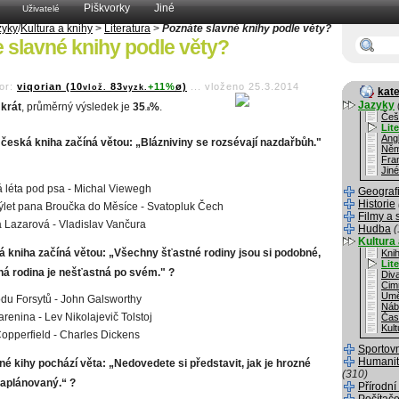
Piškvorky
Jiné
Uživatelé
zyky
/
Kultura a knihy
>
Literatura
>
Poznáte slavné knihy podle věty?
 slavné knihy podle věty?
or:
viqorian (10
83
+11%
ø)
...
vloženo 25.3.2014
vlož.
vyzk.
kate
Jazyky
krát
, průměrný výsledek je
35
%
.
.8
Češ
Lit
Angl
 česká kniha začíná větou: „Blázniviny se rozsévají nazdařbůh."
Něm
Fra
Jiné
 léta pod psa - Michal Viewegh
Geograf
Historie
ýlet pana Broučka do Měsíce - Svatopluk Čech
Filmy a 
 Lazarová - Vladislav Vančura
Hudba
(
Kultura 
á kniha začíná větou: „Všechny šťastné rodiny jsou si podobné,
Kni
Lit
á rodina je nešťastná po svém." ?
Div
Cim
Umě
du Forsytů - John Galsworthy
Náb
renina - Lev Nikolajevič Tolstoj
Čas
Kult
opperfield - Charles Dickens
Sportov
Humanit
né kihy pochází věta: „Nedovedete si představit, jak je hrozné
(310)
naplánovaný.“ ?
Přírodní