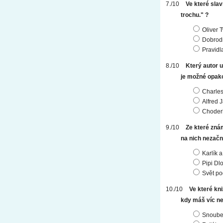
Ve které slav
trochu." ?
Oliver 
Dobrodr
Pravidl
Který autor 
je možné opako
Charles
Alfred 
Choderl
Ze které zná
na nich nezačn
Karlík 
Pipi Dl
Svět po
Ve které kni
kdy máš víc ne
Snouben