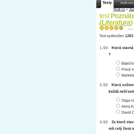
Testy
Vložit test
Testi.cz
>
Ja
test
Poznáte
(
Literatura
)
Aut
Test vyzkoušen
1283 
Která slavná
?
Báječná
Pravý v
Markéta
Která světov
každá nešťastn
Sága ro
Anna Ka
David C
Ze které slav
mít celý život 