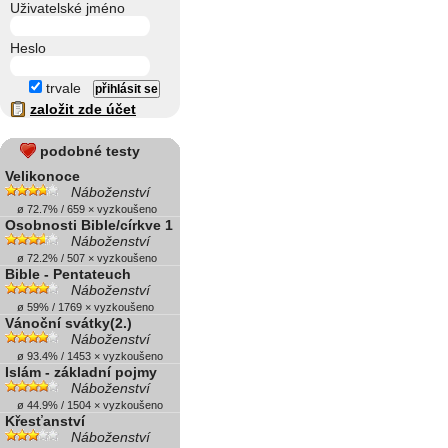
Uživatelské jméno
Heslo
trvale
založit zde účet
podobné testy
Velikonoce
Náboženství
ø 72.7% / 659 × vyzkoušeno
Osobnosti Bible/církve 1
Náboženství
ø 72.2% / 507 × vyzkoušeno
Bible - Pentateuch
Náboženství
ø 59% / 1769 × vyzkoušeno
Vánoční svátky(2.)
Náboženství
ø 93.4% / 1453 × vyzkoušeno
Islám - základní pojmy
Náboženství
ø 44.9% / 1504 × vyzkoušeno
Křesťanství
Náboženství