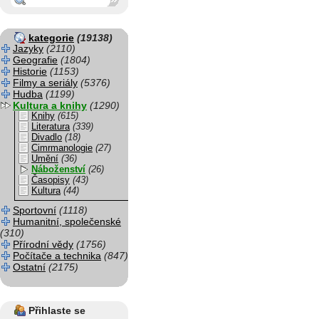
kategorie
(19138)
Jazyky
(2110)
Geografie
(1804)
Historie
(1153)
Filmy a seriály
(5376)
Hudba
(1199)
Kultura a knihy
(1290)
Knihy
(615)
Literatura
(339)
Divadlo
(18)
Cimrmanologie
(27)
Umění
(36)
Náboženství
(26)
Časopisy
(43)
Kultura
(44)
Sportovní
(1118)
Humanitní, společenské
(310)
Přírodní vědy
(1756)
Počítače a technika
(847)
Ostatní
(2175)
Přihlaste se