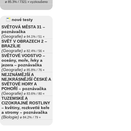
ø 85.3% / 7321 × vyzkoušeno
nové testy
SVĚTOVÁ MĚSTA 31 –
poznávačka
(Geografie)
ø 84.1% / 51 ×
SVĚT V OBRAZECH 2 –
BRAZÍLIE
(Geografie)
ø 82.4% / 56 ×
SVĚTOVÉ VODSTVO –
oceány, moře, řeky a
jezera – poznávačka
(Geografie)
ø 85.8% / 76 ×
NEJZNÁMĚJŠÍ A
NEJKRÁSNĚJŠÍ ČESKÉ A
SVĚTOVÉ HORY A
POHOŘÍ – poznávačka
(Geografie)
ø 83.6% / 80 ×
TUZEMSKÉ A
CIZOKRAJNÉ ROSTLINY
– květiny, rozkvetlé keře
a stromy – poznávačka
(Biologie)
ø 84.2% / 79 ×