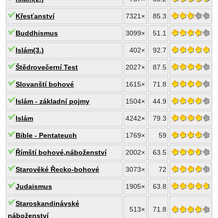
Křesťanství
7321×
85.3
Buddhismus
3099×
51.1
Islám(3.)
402×
92.7
Štědrovečerní Test
2027×
87.5
Slovanští bohové
1615×
71.8
Islám - základní pojmy
1504×
44.9
Islám
4242×
79.3
Bible - Pentateuch
1769×
59
Římští bohové,náboženství
2002×
63.5
Starověké Řecko-bohové
3073×
72
Judaismus
1905×
63.8
Staroskandinávské
513×
71.8
náboženství