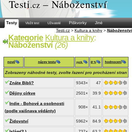
Test
i
– Náboženství
.cz
Testy
Piškvorky
Jiné
Vložit test
Uživatelé
Testi.cz
>
Kultura a knihy
>
Náboženství
Kategorie
Kultura a knihy
:
Náboženství
(26)
nové
název testu
hodnocení
vyzk.
Ø %
Zobrazeny náhodné testy, zvolte řazení pro procházení stran
Znáte Bibli?
9343×
47
Dějiny církve
2501×
39.9
Indie - Bohové a osobnosti
908×
41.1
(podle vaišnava védánty)
Židovství
5962×
84.9
Islám(2.)
737×
63.2