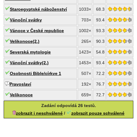
Staroegyptské náboženství
1033×
68.3
Vánoční svátky
703×
93.4
Vánoce v České republice
1002×
93.3
Velikonoce(2.)
265×
90.3
Severská mytologie
1423×
54.8
Vánoční svátky(2.)
1453×
93.4
Osobnosti Bible/církve 1
507×
72.2
Pravoslaví
192×
76.7
Velikonoce
659×
72.7
Zadání odpovídá 26 testů.
zobrazit i neschválené
/
zobrazit pouze schválené