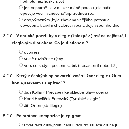
hodnotu než lidský život
jen nepatrně, je v ní sice méně patosu ,ale stále
opěvuje věci ,,vznešené",npř.rodnou řeč
ano,výrazným ,byla zbavena vnějšího patosu a
dovedena k civilní chvalořeči věcí a dějů všedního dne
V antické poezii byla elegie (žalozpěv ) psána nejčastěji
elegickým distichem. Co je distichon ?
dvojverší
volně rozložené rýmy
verš se sudým počtem slabik (nečastěji 8 nebo 12 )
Který z českých spisovatelů změnil žánr elegie užitím
ironie,sarkasmu a epizací ?
Jan Kollár ( Předzpěv ke skladbě Slávy dcera)
Karel Havlíček Borovský (Tyrolské elegie )
Jiří Orten (sb,Elegie)
Po stránce kompozice je epigram :
útvar dvoudílný,první část uvádí do situace,druhá ji