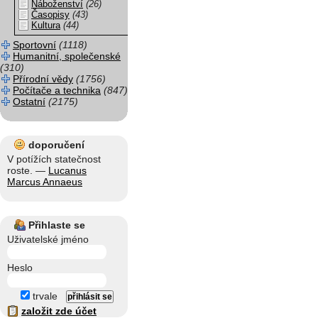
Náboženství
(26)
Časopisy
(43)
Kultura
(44)
Sportovní
(1118)
Humanitní, společenské
(310)
Přírodní vědy
(1756)
Počítače a technika
(847)
Ostatní
(2175)
doporučení
V potížích statečnost
roste. —
Lucanus
Marcus Annaeus
Přihlaste se
Uživatelské jméno
Heslo
trvale
založit zde účet