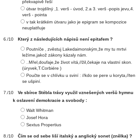
překvapivě řeší
útvar trojdílný ,1. verš - úvod, 2.a 3. verš -popis jevu,4.
verš - pointa
v tak krátkém útvaru jako je epigram se kompozice
neuplatňuje
Který z následujících nápisů není epitafem ?
Poutníče , zvěstuj Lakedaimonským,že my tu mrtvi
ležíme,jakož zákony kázaly nám.
..Mřel,doufaje,že život vítá,//žil,čekaje na vlastní skon.
(úryvek,T.Corbiére )
Poučte se v chlívku u sviní : //kdo se pere u koryta,//ten
se ušpiní.
Ve sbírce Stébla trávy využil vznešených veršů hymnu
k oslavení demokracie a svobody :
Walt Whitman
Josef Hora
Sextus Propertius
Čím se od sebe liší italský a anglický sonet (znělka) ?