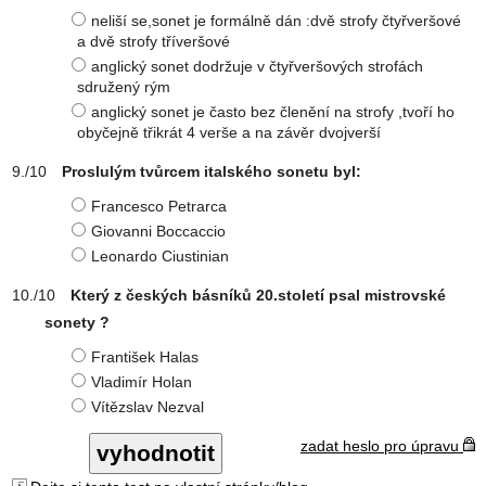
neliší se,sonet je formálně dán :dvě strofy čtyřveršové
a dvě strofy tříveršové
anglický sonet dodržuje v čtyřveršových strofách
sdružený rým
anglický sonet je často bez členění na strofy ,tvoří ho
obyčejně třikrát 4 verše a na závěr dvojverší
Proslulým tvůrcem italského sonetu byl:
Francesco Petrarca
Giovanni Boccaccio
Leonardo Ciustinian
Který z českých básníků 20.století psal mistrovské
sonety ?
František Halas
Vladimír Holan
Vítězslav Nezval
zadat heslo pro úpravu