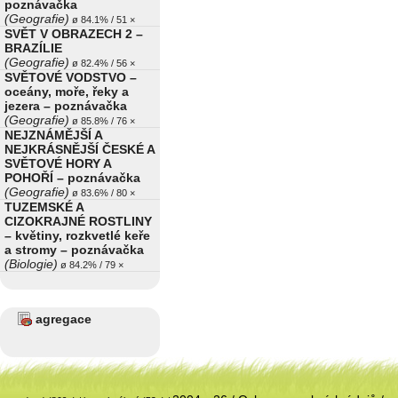
poznávačka
(Geografie)
ø 84.1% / 51 ×
SVĚT V OBRAZECH 2 –
BRAZÍLIE
(Geografie)
ø 82.4% / 56 ×
SVĚTOVÉ VODSTVO –
oceány, moře, řeky a
jezera – poznávačka
(Geografie)
ø 85.8% / 76 ×
NEJZNÁMĚJŠÍ A
NEJKRÁSNĚJŠÍ ČESKÉ A
SVĚTOVÉ HORY A
POHOŘÍ – poznávačka
(Geografie)
ø 83.6% / 80 ×
TUZEMSKÉ A
CIZOKRAJNÉ ROSTLINY
– květiny, rozkvetlé keře
a stromy – poznávačka
(Biologie)
ø 84.2% / 79 ×
agregace