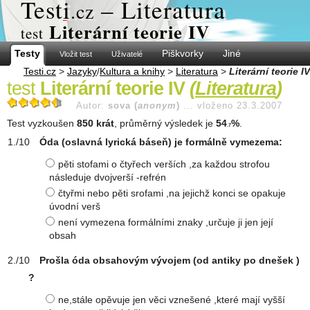
Test
i
– Literatura
.cz
Literární teorie IV
test
Testy
Piškvorky
Jiné
Vložit test
Uživatelé
Testi.cz
>
Jazyky
/
Kultura a knihy
>
Literatura
>
Literární teorie IV
test
Literární teorie IV
(
Literatura
)
Autor:
sova (
anonym
)
...
vloženo 23.3.2007
Test vyzkoušen
850 krát
, průměrný výsledek je
54
%
.
.7
Óda (oslavná lyrická báseň) je formálně vymezema:
pěti stofami o čtyřech verších ,za každou strofou
následuje dvojverší -refrén
čtyřmi nebo pěti srofami ,na jejichž konci se opakuje
úvodní verš
není vymezena formálními znaky ,určuje ji jen její
obsah
Prošla óda obsahovým vývojem (od antiky po dnešek )
?
ne,stále opěvuje jen věci vznešené ,které mají vyšší