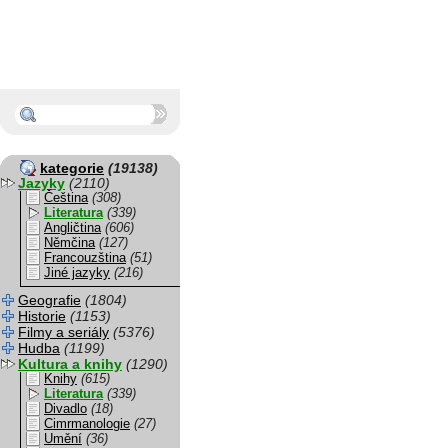
kategorie
(19138)
Jazyky
(2110)
Čeština
(308)
Literatura
(339)
Angličtina
(606)
Němčina
(127)
Francouzština
(51)
Jiné jazyky
(216)
Geografie
(1804)
Historie
(1153)
Filmy a seriály
(5376)
Hudba
(1199)
Kultura a knihy
(1290)
Knihy
(615)
Literatura
(339)
Divadlo
(18)
Cimrmanologie
(27)
Umění
(36)