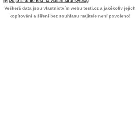
Dejte si tento test na vlastní stránky/blog
Veškerá data jsou vlastnictvím webu testi.cz a jakékoliv jejich
kopírování a šíření bez souhlasu majitele není povoleno!