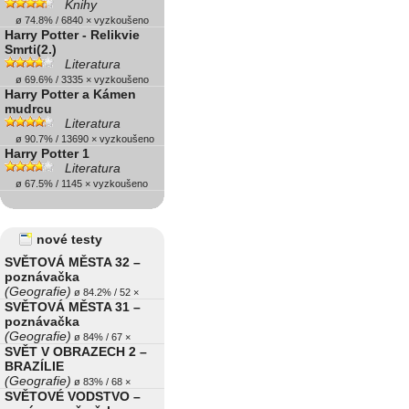
Knihy
ø 74.8% / 6840 × vyzkoušeno
Harry Potter - Relikvie
Smrti(2.)
Literatura
ø 69.6% / 3335 × vyzkoušeno
Harry Potter a Kámen
mudrcu
Literatura
ø 90.7% / 13690 × vyzkoušeno
Harry Potter 1
Literatura
ø 67.5% / 1145 × vyzkoušeno
nové testy
SVĚTOVÁ MĚSTA 32 –
poznávačka
(Geografie)
ø 84.2% / 52 ×
SVĚTOVÁ MĚSTA 31 –
poznávačka
(Geografie)
ø 84% / 67 ×
SVĚT V OBRAZECH 2 –
BRAZÍLIE
(Geografie)
ø 83% / 68 ×
SVĚTOVÉ VODSTVO –