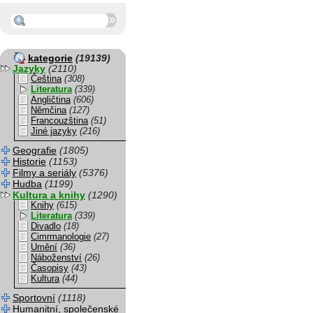
kategorie
(19139)
Jazyky
(2110)
Čeština
(308)
Literatura
(339)
Angličtina
(606)
Němčina
(127)
Francouzština
(51)
Jiné jazyky
(216)
Geografie
(1805)
Historie
(1153)
Filmy a seriály
(5376)
Hudba
(1199)
Kultura a knihy
(1290)
Knihy
(615)
Literatura
(339)
Divadlo
(18)
Cimrmanologie
(27)
Umění
(36)
Náboženství
(26)
Časopisy
(43)
Kultura
(44)
Sportovní
(1118)
Humanitní, společenské