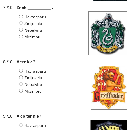
Znak __________ .
Havraspáru
Zmijozelu
Nebelvíru
Mrzimoru
A tenhle?
Havraspáru
Zmijozelu
Nebelvíru
Mrzimoru
A co tenhle?
Havraspáru