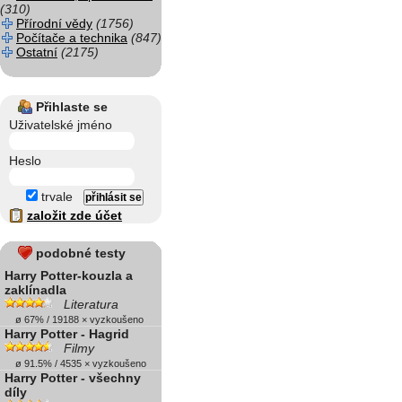
(310)
Přírodní vědy
(1756)
Počítače a technika
(847)
Ostatní
(2175)
Přihlaste se
Uživatelské jméno
Heslo
trvale
založit zde účet
podobné testy
Harry Potter-kouzla a
zaklínadla
Literatura
ø 67% / 19188 × vyzkoušeno
Harry Potter - Hagrid
Filmy
ø 91.5% / 4535 × vyzkoušeno
Harry Potter - všechny
díly