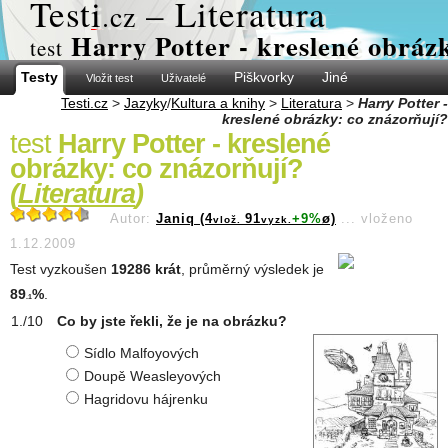
Test
i
– Literatura
.cz
Harry Potter - kreslené obráz
test
Testy
Piškvorky
Jiné
Vložit test
Uživatelé
Testi.cz
>
Jazyky
/
Kultura a knihy
>
Literatura
>
Harry Potter -
kreslené obrázky: co znázorňují?
test
Harry Potter - kreslené
obrázky: co znázorňují?
(
Literatura
)
Autor:
Janiq (4
91
+9%
ø)
...
vloženo
vlož.
vyzk.
1.12.2009
Test vyzkoušen
19286 krát
, průměrný výsledek je
89
%
.
.1
Co by jste řekli, že je na obrázku?
Sídlo Malfoyových
Doupě Weasleyových
Hagridovu hájrenku