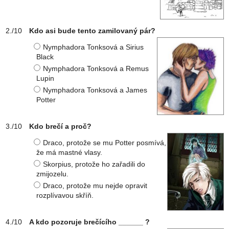
Kdo asi bude tento zamilovaný pár?
Nymphadora Tonksová a Sirius
Black
Nymphadora Tonksová a Remus
Lupin
Nymphadora Tonksová a James
Potter
Kdo brečí a proč?
Draco, protože se mu Potter posmívá,
že má mastné vlasy.
Skorpius, protože ho zařadili do
zmijozelu.
Draco, protože mu nejde opravit
rozplívavou skříň.
A kdo pozoruje brečícího ______ ?