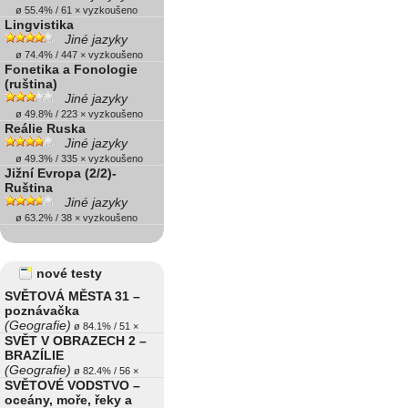
ø 55.4% / 61 × vyzkoušeno
Lingvistika
Jiné jazyky
ø 74.4% / 447 × vyzkoušeno
Fonetika a Fonologie
(ruština)
Jiné jazyky
ø 49.8% / 223 × vyzkoušeno
Reálie Ruska
Jiné jazyky
ø 49.3% / 335 × vyzkoušeno
Jižní Evropa (2/2)-
Ruština
Jiné jazyky
ø 63.2% / 38 × vyzkoušeno
nové testy
SVĚTOVÁ MĚSTA 31 –
poznávačka
(Geografie)
ø 84.1% / 51 ×
SVĚT V OBRAZECH 2 –
BRAZÍLIE
(Geografie)
ø 82.4% / 56 ×
SVĚTOVÉ VODSTVO –
oceány, moře, řeky a