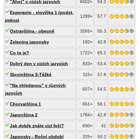
"Ahoj" v cizích jazycích
6502×
54.2
Esperanto - slovíčka 1 (podst.
1299×
57.7
jména)
Ostravština - obecně
3265×
55.3
Zelenina japonsky
192×
42.8
Co to je?
1722×
65.2
Dobrý den v cizích jazycích
833×
53.4
Slovinština 3-Těžké
115×
57.8
"Na shledanou" v různých
607×
54.5
jazycích
Chorvatština 1
651×
58.1
Japonština 2
1784×
42.8
Jak dobře znáte cizí řeči?
690×
41
Japonsky - Roční období
325×
50.2