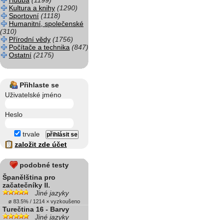
Hudba
(1199)
Kultura a knihy
(1290)
Sportovní
(1118)
Humanitní, společenské
(310)
Přírodní vědy
(1756)
Počítače a technika
(847)
Ostatní
(2175)
Přihlaste se
Uživatelské jméno
Heslo
trvale
založit zde účet
podobné testy
Španělština pro
začatečníky II.
Jiné jazyky
ø 83.5% / 1214 × vyzkoušeno
Turečtina 16 - Barvy
Jiné jazyky