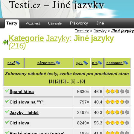
Test
i
– Jiné jazyky
.cz
Testy
Piškvorky
Jiné
Vložit test
Uživatelé
Testi.cz
>
Jazyky
>
Jiné jazyky
Kategorie
Jazyky
:
Jiné jazyky
(216)
nové
název testu
hodnocení
vyzk.
Ø %
Zobrazeny náhodné testy, zvolte řazení pro procházení stran
[1]
[2]
[3]
..
[6]
..
[8]
Španělština
5630×
46.6
Cizí slova na "Y"
797×
40.4
Jazyky - lehké
2492×
40.3
Cizí slova
8249×
55.3
Ruské obrazy,autor (rusky)
193×
41.9