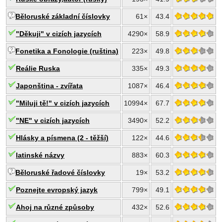
Běloruské základní číslovky
61×
43.4
"Děkuji" v cizích jazycích
4290×
58.9
Fonetika a Fonologie (ruština)
223×
49.8
Reálie Ruska
335×
49.3
Japonština - zvířata
1087×
46.4
"Miluji tě!" v cizích jazycích
10994×
67.7
"NE" v cizích jazycích
3490×
52.2
Hlásky a písmena (2 - těžší)
122×
44.6
latinské názvy
883×
60.3
Běloruské řadové číslovky
19×
53.2
Poznejte evropský jazyk
799×
49.1
Ahoj na různé způsoby
432×
52.6