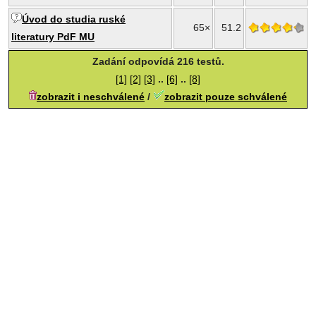
Úvod do studia ruské
65×
51.2
literatury PdF MU
Zadání odpovídá 216 testů.
[1]
[2]
[3]
..
[6]
..
[8]
zobrazit i neschválené
/
zobrazit pouze schválené