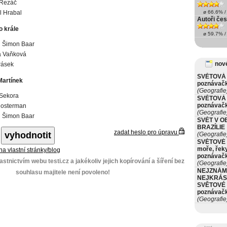
 Řezáč
l Hrabal
ø 66.6% / 
Autoři čes
o krále
ø 59.7% / 
h Šimon Baar
a Vaňková
nové
irásek
SVĚTOVÁ 
Martínek
poznávač
(Geografie
 Sekora
SVĚTOVÁ 
poznávač
losterman
(Geografie
h Šimon Baar
SVĚT V O
BRAZÍLIE
zadat heslo pro úpravu
(Geografie
SVĚTOVÉ 
moře, řeky
 na vlastní stránky/blog
poznávač
stnictvím webu testi.cz a jakékoliv jejich kopírování a šíření bez
(Geografie
NEJZNÁM
souhlasu majitele není povoleno!
NEJKRÁS
SVĚTOVÉ 
poznávač
(Geografie