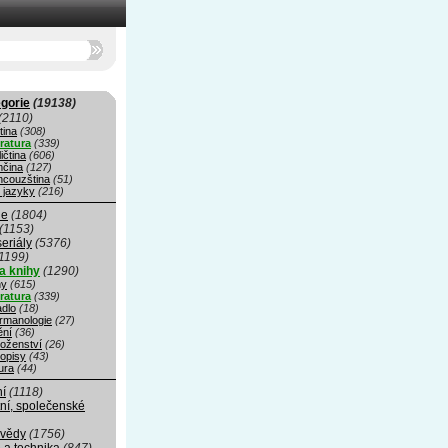
gorie
(19138)
(2110)
tina
(308)
eratura
(339)
ičtina
(606)
čina
(127)
ncouzština
(51)
 jazyky
(216)
ie
(1804)
(1153)
seriály
(5376)
1199)
a knihy
(1290)
hy
(615)
eratura
(339)
adlo
(18)
rmanologie
(27)
ní
(36)
oženství
(26)
opisy
(43)
ura
(44)
ní
(1118)
ní, společenské
 vědy
(1756)