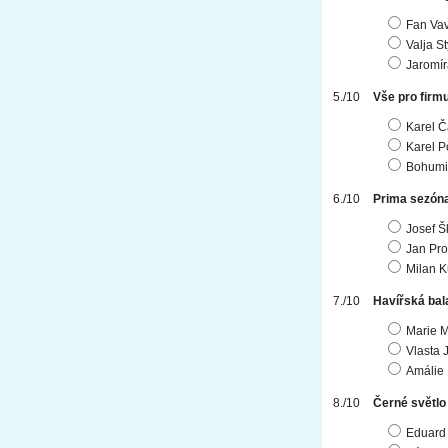
Fan Vav
Valja S
Jaromír
Vše pro firm
Karel 
Karel P
Bohumi
Prima sezón
Josef Š
Jan Pr
Milan 
Havířská bal
Marie 
Vlasta 
Amálie 
Černé světlo
Eduard