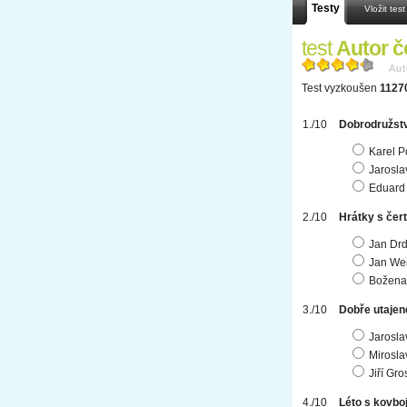
Testy
Vložit test
test
Autor č
Aut
Test vyzkoušen
11270
Dobrodružstv
Karel P
Jarosla
Eduard 
Hrátky s čer
Jan Dr
Jan We
Božena
Dobře utajen
Jaroslav
Mirosla
Jiří Gr
Léto s kovb