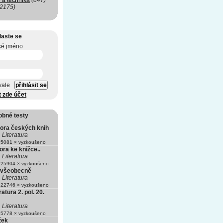
 a technika
(847)
(2175)
laste se
ké jméno
vale
t zde účet
obné testy
tora českých knih
Literatura
5081 × vyzkoušeno
ora ke knížce..
Literatura
25904 × vyzkoušeno
a všeobecně
Literatura
22746 × vyzkoušeno
atura 2. pol. 20.
Literatura
5778 × vyzkoušeno
žek