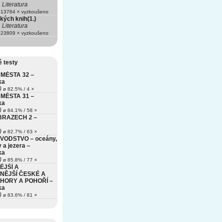
Literatura
13764 × vyzkoušeno
kých knih(1.)
Literatura
23809 × vyzkoušeno
 testy
MĚSTA 32 –
ka
)
ø 82.5% / 4 ×
MĚSTA 31 –
ka
)
ø 84.1% / 58 ×
BRAZECH 2 –
)
ø 82.7% / 63 ×
VODSTVO – oceány,
 a jezera –
ka
)
ø 85.8% / 77 ×
ĚJŠÍ A
NĚJŠÍ ČESKÉ A
HORY A POHOŘÍ –
ka
)
ø 83.6% / 81 ×