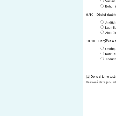
Václav
Bohumi
Dědici zlatéh
Jindřic
Ludmil
Alois J
Hanýžka a 
Ondřej
Karel K
Jindřic
Dejte si tento test
Veškerá data jsou vla