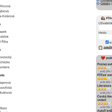
Počítače
Ostatní
řincová
týblová
a Kolárová
Přih
Uživatels
u
Čapek
Heslo
oláček
l Říha
tr
založi
a
kvorecký
pod
ocházka
Poznej au
Kundera
ø 62.2% / 
Přiřaď aut
ada
ø 61.8% / 
Majerová
Literatur
Javořická
Kutinová
ø 50.1% / 
Česká liter
století
ø 53.5% / 
 Bass
Autoři kní