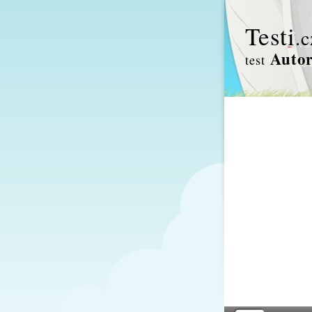
Test
i
.c
Autor
test