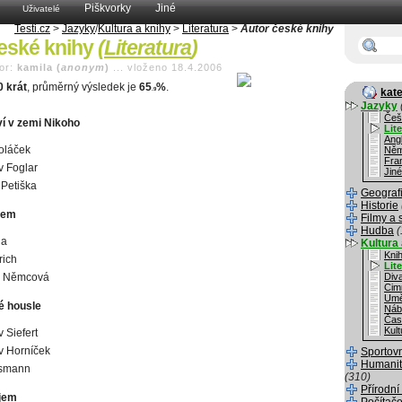
Piškvorky
Jiné
Uživatelé
Testi.cz
>
Jazyky
/
Kultura a knihy
>
Literatura
>
Autor české knihy
eské knihy
(
Literatura
)
or:
kamila (
anonym
)
...
vloženo 18.4.2006
 krát
, průměrný výsledek je
65
%
.
.9
kate
Jazyky
Češ
í v zemi Nikoho
Lit
Angl
oláček
Něm
Fra
v Foglar
Jiné
Petiška
Geograf
Historie
tem
Filmy a 
Hudba
(
da
Kultura 
Kni
rich
Lit
 Němcová
Div
Cim
Umě
é housle
Náb
Čas
Kult
 Siefert
v Horníček
Sportov
Humanit
osmann
(310)
Přírodní
ojem