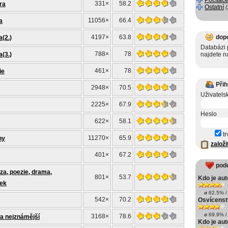
Počítače
331×
58.2
ra
Ostatní
11056×
66.4
a
4197×
63.8
dop
a(2.)
Databázi p
788×
78
a(3.)
najdete 
461×
78
ie
Přih
2948×
70.5
Uživatels
2225×
67.9
Heslo
622×
58.1
tr
11270×
65.9
hy
založi
401×
67.2
pod
óza, poezie, drama,
801×
53.7
Kdo je aut
zek
ø 62.5% / 
542×
70.2
Osvícenst
ø 69.9% / 
3168×
78.6
íla nejznámější
Kdo je au