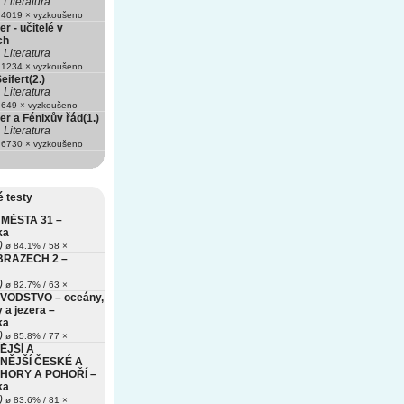
Literatura
4019 × vyzkoušeno
er - učitelé v
ch
Literatura
1234 × vyzkoušeno
eifert(2.)
Literatura
649 × vyzkoušeno
er a Fénixův řád(1.)
Literatura
6730 × vyzkoušeno
 testy
MĚSTA 31 –
ka
)
ø 84.1% / 58 ×
BRAZECH 2 –
)
ø 82.7% / 63 ×
VODSTVO – oceány,
 a jezera –
ka
)
ø 85.8% / 77 ×
ĚJŠÍ A
NĚJŠÍ ČESKÉ A
HORY A POHOŘÍ –
ka
)
ø 83.6% / 81 ×