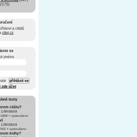
 a technika
(847)
(2175)
oručení
řísloví a citátů
na
cituj.cz
.
laste se
ké jméno
vale
t zde účet
obné testy
orem citátu?
Literatura
1999 × vyzkoušeno
ví
Literatura
502 × vyzkoušeno
torem knihy?