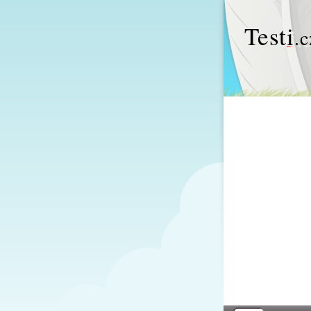
Test
i
.c