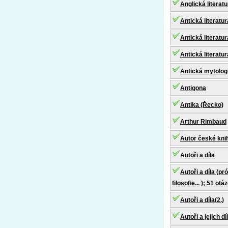
Anglická literatu
Antická literatur
Antická literatur
Antická literatur
Antická mytolog
Antigona
Antika (Řecko)
Arthur Rimbaud
Autor české kni
Autoři a díla
Autoři a díla (pr
filosofie... ); 51 otá
Autoři a díla(2.)
Autoři a jejich d