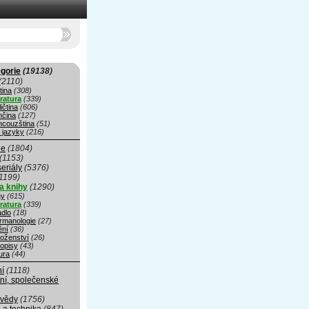
gorie
(19138)
(2110)
tina
(308)
eratura
(339)
ičtina
(606)
čina
(127)
ncouzština
(51)
 jazyky
(216)
ie
(1804)
(1153)
seriály
(5376)
1199)
a knihy
(1290)
hy
(615)
eratura
(339)
adlo
(18)
rmanologie
(27)
ní
(36)
oženství
(26)
opisy
(43)
ura
(44)
ní
(1118)
ní, společenské
 vědy
(1756)