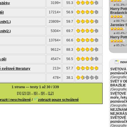
3199×
55.3
sbírky
ø 51.3% / 
Harry Pott
17214×
56.9
děl
Bradavicí
ø 89.7% / 
23809×
59.7
nih(1.)
Jaroslav S
5304×
69.7
nih(2.)
ø 43.4% / 
Harry Pott
13764×
66.6
ø 85.2% / 
9612×
88.3
4547×
56.5
h děl
nové
213×
57.7
 světové literatury
SVĚTOVÁ 
poznávač
(Geografie
478×
38.1
SVĚT V O
BRAZÍLIE
1 strana — testy 1 až 30 / 339
(Geografie
[1]
[2]
[3]
..
[6]
..
[9]
..
[12]
SVĚTOVÉ 
moře, řeky
razit i neschválené
/
zobrazit pouze schválené
poznávač
(Geografie
NEJZNÁM
NEJKRÁS
SVĚTOVÉ 
poznávač
(Geografie