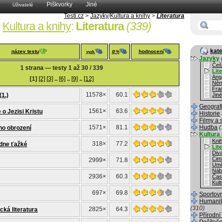
Piškvorky
Jiné
Uživatelé
Testi.cz
>
Jazyky
/
Kultura a knihy
>
Literatura
Kultura a knihy
:
Literatura
(339)
kate
název testu
hodnocení
vyzk.
Ø %
Jazyky
Češ
1 strana — testy 1 až 30 / 339
Lit
Angl
[1]
[2]
[3]
..
[6]
..
[9]
..
[12]
Něm
Fra
11578×
60.1
(1.)
Jiné
Geograf
1561×
63.6
 o Jezisi Kristu
Historie
Filmy a 
1571×
81.1
Hudba
(
ho obrození
Kultura 
Kni
318×
77.2
edne ťažké
Lit
Div
Cim
2999×
71.8
Umě
Náb
2936×
60.3
Čas
Kult
697×
69.8
Sportov
Humanit
(310)
2825×
64.3
cká literatura
Přírodní