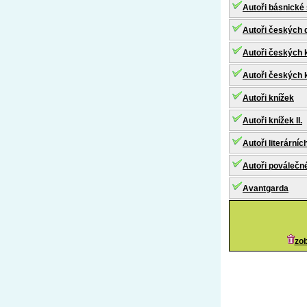
Autoři básnické 
Autoři českých 
Autoři českých k
Autoři českých k
Autoři knížek
Autoři knížek II.
Autoři literárníc
Autoři poválečné
Avantgarda
zob