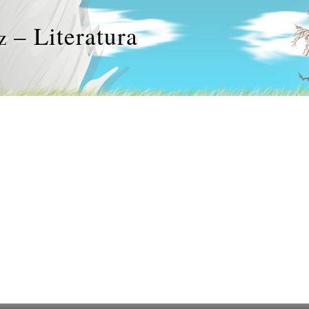
– Literatura
z