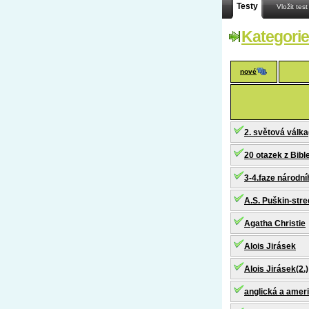
Testy
Vložit test
Kategorie
nové
2. světová válka
20 otazek z Bible
3-4.faze národní
A.S. Puškin-str
Agatha Christie
Alois Jirásek
Alois Jirásek(2.)
anglická a ameri