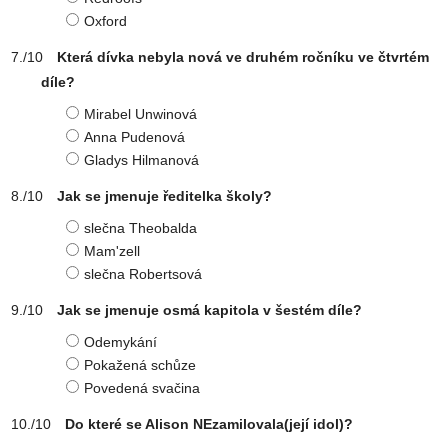
Oxford
Která dívka nebyla nová ve druhém ročníku ve čtvrtém
díle?
Mirabel Unwinová
Anna Pudenová
Gladys Hilmanová
Jak se jmenuje ředitelka školy?
slečna Theobalda
Mam'zell
slečna Robertsová
Jak se jmenuje osmá kapitola v šestém díle?
Odemykání
Pokažená schůze
Povedená svačina
Do které se Alison NEzamilovala(její idol)?