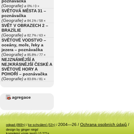
poznávačka
(Geografie)
ø 0% / 0 ×
SVĚTOVÁ MĚSTA 31 –
poznávačka
(Geografie)
ø 84.1% / 58 ×
SVĚT V OBRAZECH 2 –
BRAZÍLIE
(Geografie)
ø 82.7% / 63 ×
SVĚTOVÉ VODSTVO –
oceány, moře, řeky a
jezera – poznávačka
(Geografie)
ø 85.8% / 77 ×
NEJZNÁMĚJŠÍ A
NEJKRÁSNĚJŠÍ ČESKÉ A
SVĚTOVÉ HORY A
POHOŘÍ – poznávačka
(Geografie)
ø 83.6% / 81 ×
agregace
2004—26 /
Ochrana osobních údajů
/
odpad
(869+)
/
ke schválení
(53+)
/
design by ginger ninja!
kompletní výpis testů
/ 0.271s