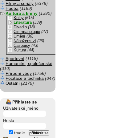
Filmy a seriály
(5376)
Hudba
(1199)
Kultura a knihy
(1290)
Knihy
(615)
Literatura
(339)
Divadlo
(18)
Cimrmanologie
(27)
Umění
(36)
Náboženství
(26)
Časopisy
(43)
Kultura
(44)
Sportovní
(1118)
Humanitní, společenské
(310)
Přírodní vědy
(1756)
Počítače a technika
(847)
Ostatní
(2175)
Přihlaste se
Uživatelské jméno
Heslo
trvale