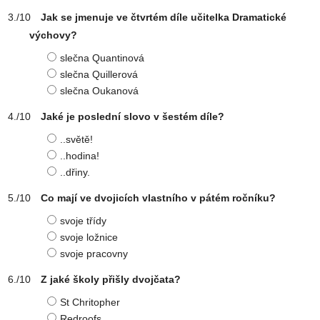
Jak se jmenuje ve čtvrtém díle učitelka Dramatické
výchovy?
slečna Quantinová
slečna Quillerová
slečna Oukanová
Jaké je poslední slovo v šestém díle?
..světě!
..hodina!
..dřiny.
Co mají ve dvojicích vlastního v pátém ročníku?
svoje třídy
svoje ložnice
svoje pracovny
Z jaké školy přišly dvojčata?
St Chritopher
Redroofs