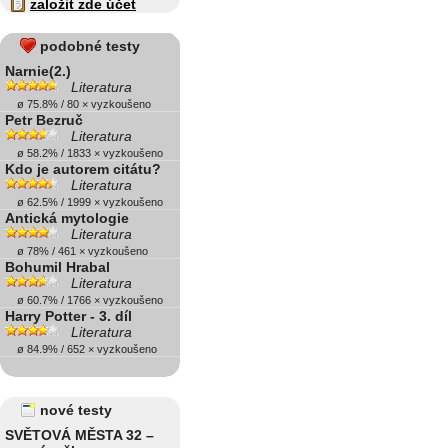
založit zde účet
podobné testy
Narnie(2.)
Literatura
ø 75.8% / 80 × vyzkoušeno
Petr Bezruč
Literatura
ø 58.2% / 1833 × vyzkoušeno
Kdo je autorem citátu?
Literatura
ø 62.5% / 1999 × vyzkoušeno
Antická mytologie
Literatura
ø 78% / 461 × vyzkoušeno
Bohumil Hrabal
Literatura
ø 60.7% / 1766 × vyzkoušeno
Harry Potter - 3. díl
Literatura
ø 84.9% / 652 × vyzkoušeno
nové testy
SVĚTOVÁ MĚSTA 32 –