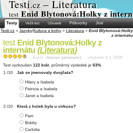
Test
i
– Literatura
.cz
Enid Blytonová:Holky z intern
test
Testy
Piškvorky
Jiné
Vložit test
Uživatelé
Testi.cz
>
Jazyky
/
Kultura a knihy
>
Literatura
>
Enid Blytonová:Holky
z internátu
test
Enid Blytonová:Holky z
internátu
(
Literatura
)
Autor:
tourus (
anonym
)
...
vloženo 4.1.2008
Test vyzkoušen
122 krát
, průměrný výsledek je
63%
.
Jak se jmenovaly dvojčata?
Hilary a Isabela
Patricia a Isabela
Janet a Isabela
Která z holek byla u cirkusu?
Pam
Bobby
Carlotta