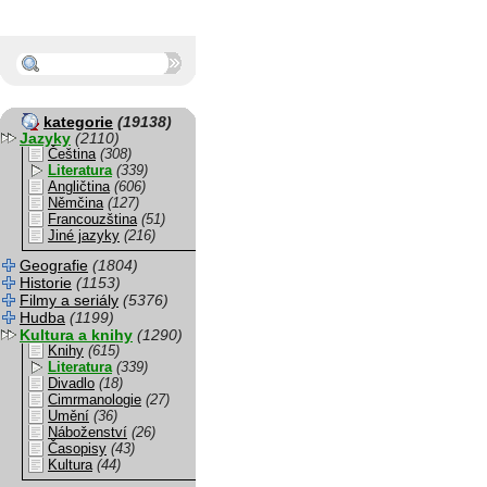
kategorie
(19138)
Jazyky
(2110)
Čeština
(308)
Literatura
(339)
Angličtina
(606)
Němčina
(127)
Francouzština
(51)
Jiné jazyky
(216)
Geografie
(1804)
Historie
(1153)
Filmy a seriály
(5376)
Hudba
(1199)
Kultura a knihy
(1290)
Knihy
(615)
Literatura
(339)
Divadlo
(18)
Cimrmanologie
(27)
Umění
(36)
Náboženství
(26)
Časopisy
(43)
Kultura
(44)