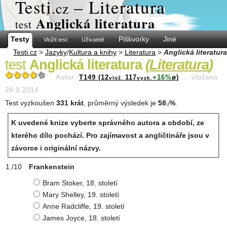
Test
i
– Literatura
.cz
Anglická literatura
test
Testy
Piškvorky
Jiné
Vložit test
Uživatelé
Testi.cz
>
Jazyky
/
Kultura a knihy
>
Literatura
>
Anglická literatura
test
Anglická literatura
(
Literatura
)
Autor:
T149 (12
117
+16%
ø)
...
vloženo
vlož.
vyzk.
29.9.2014
Test vyzkoušen
331 krát
, průměrný výsledek je
58
%
.
.2
K uvedené knize vyberte správného autora a období, ze
kterého dílo pochází. Pro zajímavost a angličtináře jsou v
závorce i originální názvy.
Frankenstein
Bram Stoker, 18. století
Mary Shelley, 19. století
Anne Radcliffe, 19. století
James Joyce, 18. století