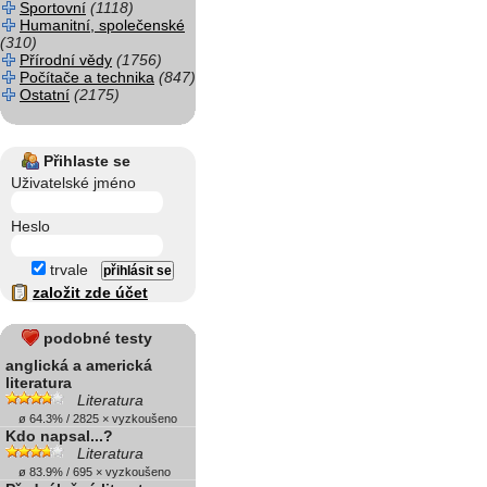
Sportovní
(1118)
Humanitní, společenské
(310)
Přírodní vědy
(1756)
Počítače a technika
(847)
Ostatní
(2175)
Přihlaste se
Uživatelské jméno
Heslo
trvale
založit zde účet
podobné testy
anglická a americká
literatura
Literatura
ø 64.3% / 2825 × vyzkoušeno
Kdo napsal...?
Literatura
ø 83.9% / 695 × vyzkoušeno