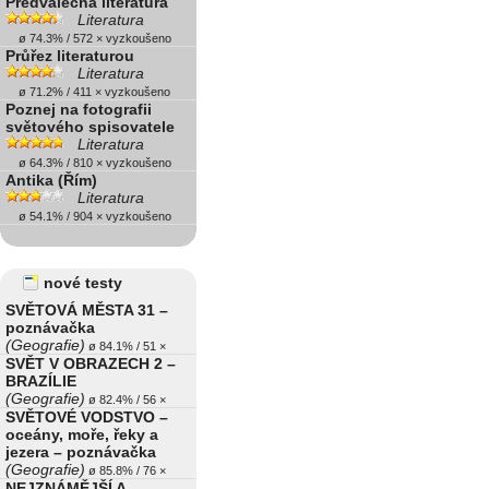
Předválečná literatura
Literatura
ø 74.3% / 572 × vyzkoušeno
Průřez literaturou
Literatura
ø 71.2% / 411 × vyzkoušeno
Poznej na fotografii
světového spisovatele
Literatura
ø 64.3% / 810 × vyzkoušeno
Antika (Řím)
Literatura
ø 54.1% / 904 × vyzkoušeno
nové testy
SVĚTOVÁ MĚSTA 31 –
poznávačka
(Geografie)
ø 84.1% / 51 ×
SVĚT V OBRAZECH 2 –
BRAZÍLIE
(Geografie)
ø 82.4% / 56 ×
SVĚTOVÉ VODSTVO –
oceány, moře, řeky a
jezera – poznávačka
(Geografie)
ø 85.8% / 76 ×
NEJZNÁMĚJŠÍ A