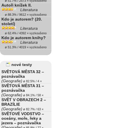
ø 51.7% / 2573 × vyzkoušeno
Autoři knížek II.
Literatura
ø 88.3% / 9612 × vyzkoušeno
Kdo je autorem? (20.
století)
Literatura
ø 62.4% / 4392 × vyzkoušeno
Kdo je autorem knihy?
Literatura
ø 51.3% / 4019 × vyzkoušeno
nové testy
SVĚTOVÁ MĚSTA 32 –
poznávačka
(Geografie)
ø 82.5% / 4 ×
SVĚTOVÁ MĚSTA 31 –
poznávačka
(Geografie)
ø 84.1% / 58 ×
SVĚT V OBRAZECH 2 –
BRAZÍLIE
(Geografie)
ø 82.7% / 63 ×
SVĚTOVÉ VODSTVO –
oceány, moře, řeky a
jezera – poznávačka
(Geografie)
ø 85.8% / 77 ×