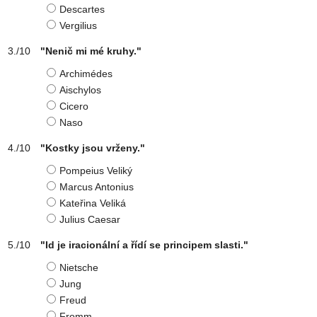
Descartes
Vergilius
"Nenič mi mé kruhy."
Archimédes
Aischylos
Cicero
Naso
"Kostky jsou vrženy."
Pompeius Veliký
Marcus Antonius
Kateřina Veliká
Julius Caesar
"Id je iracionální a řídí se principem slasti."
Nietsche
Jung
Freud
Fromm