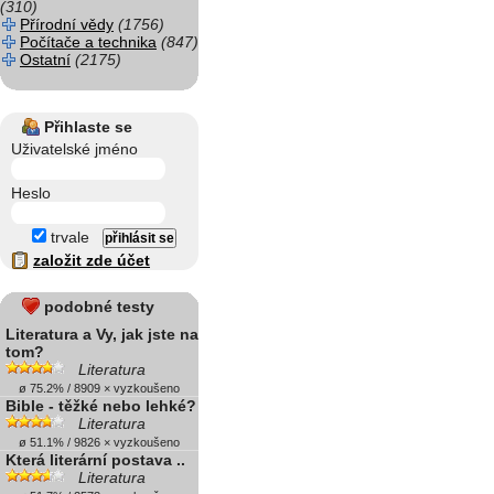
(310)
Přírodní vědy
(1756)
Počítače a technika
(847)
Ostatní
(2175)
Přihlaste se
Uživatelské jméno
Heslo
trvale
založit zde účet
podobné testy
Literatura a Vy, jak jste na
tom?
Literatura
ø 75.2% / 8909 × vyzkoušeno
Bible - těžké nebo lehké?
Literatura
ø 51.1% / 9826 × vyzkoušeno
Která literární postava ..
Literatura