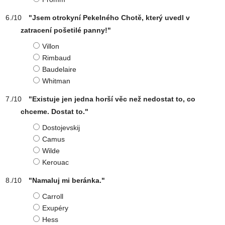
"Jsem otrokyní Pekelného Chotě, který uvedl v
zatracení pošetilé panny!"
Villon
Rimbaud
Baudelaire
Whitman
"Existuje jen jedna horší věc než nedostat to, co
chceme. Dostat to."
Dostojevskij
Camus
Wilde
Kerouac
"Namaluj mi beránka."
Carroll
Exupéry
Hess