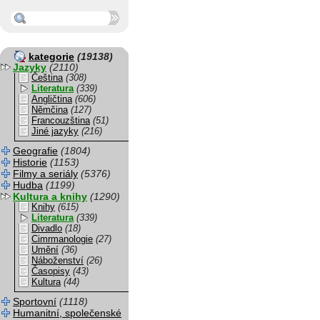
kategorie
(19138)
Jazyky
(2110)
Čeština
(308)
Literatura
(339)
Angličtina
(606)
Němčina
(127)
Francouzština
(51)
Jiné jazyky
(216)
Geografie
(1804)
Historie
(1153)
Filmy a seriály
(5376)
Hudba
(1199)
Kultura a knihy
(1290)
Knihy
(615)
Literatura
(339)
Divadlo
(18)
Cimrmanologie
(27)
Umění
(36)
Náboženství
(26)
Časopisy
(43)
Kultura
(44)
Sportovní
(1118)
Humanitní, společenské