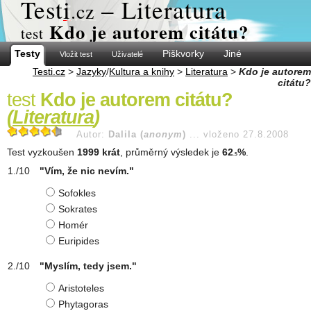
Test
i
– Literatura
.cz
Kdo je autorem citátu?
test
Testy
Piškvorky
Jiné
Vložit test
Uživatelé
Testi.cz
>
Jazyky
/
Kultura a knihy
>
Literatura
>
Kdo je autorem
citátu?
test
Kdo je autorem citátu?
(
Literatura
)
Autor:
Dalila (
anonym
)
...
vloženo 27.8.2008
Test vyzkoušen
1999 krát
, průměrný výsledek je
62
%
.
.5
"Vím, že nic nevím."
Sofokles
Sokrates
Homér
Euripides
"Myslím, tedy jsem."
Aristoteles
Phytagoras