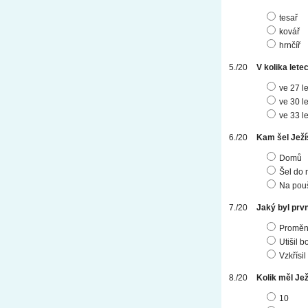
tesař
kovář
hrnčíř
V kolika lete
ve 27 l
ve 30 l
ve 33 l
Kam šel Ježíš
Domů
Šel do 
Na pouš
Jaký byl prvn
Proměni
Utišil b
Vzkřísi
Kolik měl Je
10