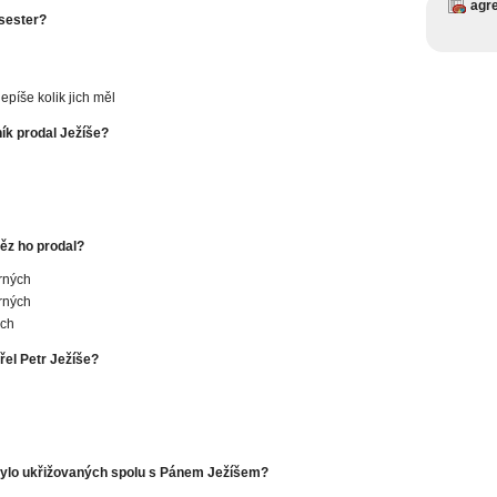
agr
 sester?
nepíše kolik jich měl
ík prodal Ježíše?
něz ho prodal?
brných
brných
ých
řel Petr Ježíše?
 bylo ukřižovaných spolu s Pánem Ježíšem?