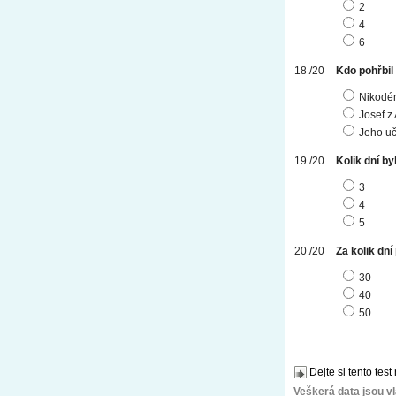
2
4
6
Kdo pohřbil
Nikodé
Josef z
Jeho uč
Kolik dní by
3
4
5
Za kolik dn
30
40
50
Dejte si tento test
Veškerá data jsou vla