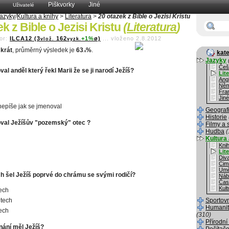
Piškvorky
Jiné
Uživatelé
azyky
/
Kultura a knihy
>
Literatura
>
20 otazek z Bible o Jezisi Kristu
k z Bible o Jezisi Kristu
(
Literatura
)
or:
ILCA12 (3
162
+1%
ø)
...
vloženo 2.8.2012
vlož.
vyzk.
krát
, průměrný výsledek je
63
%
.
kate
.6
Jazyky
Češ
al anděl který řekl Marii že se ji narodí Ježíš?
Lit
Angl
Něm
Fra
Jiné
 nepíše jak se jmenoval
Geograf
Historie
val Ježíšův "pozemský" otec ?
Filmy a 
Hudba
(
Kultura 
Kni
Lit
Div
Cim
Umě
ch šel Ježíš poprvé do chrámu se svými rodičí?
Náb
Čas
Kult
tech
etech
Sportov
Humanit
tech
(310)
Přírodní
ání měl Ježíš?