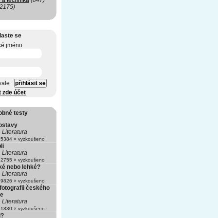
 a technika
(847)
(2175)
laste se
ké jméno
vale
t zde účet
obné testy
postavy
Literatura
5384 × vyzkoušeno
li
Literatura
2755 × vyzkoušeno
žké nebo lehké?
Literatura
9826 × vyzkoušeno
fotografii českého
le
Literatura
1830 × vyzkoušeno
i?