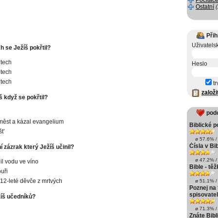
Počítače
Ostatní
Přih
Uživatels
ch se Ježíš pokřtil?
etech
Heslo
etech
etech
tr
založi
 když se pokřtil?
pod
měst a kázal evangelium
Biblické 
t'
ø 57.6% / 
Čísla v Bib
í zázrak který Ježíš učinil?
ø 47.2% / 
l vodu ve víno
Bible - tě
ouři
l 12-leté děvče z mrtvých
ø 51.1% / 
Poznej na 
spisovate
žíš učedníků?
ø 71.3% / 
Znáte Bibl