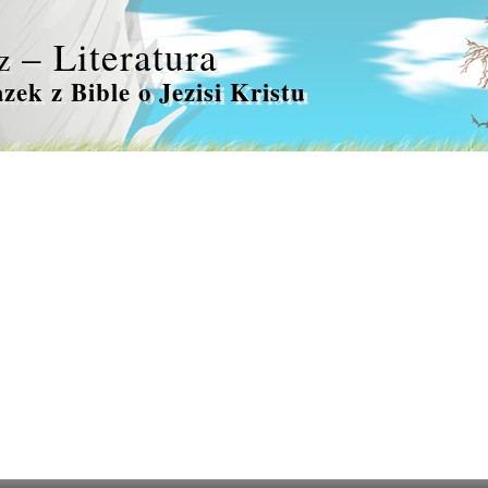
– Literatura
z
azek z Bible o Jezisi Kristu