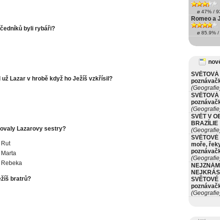
ø 47% / 93
Romeo a J
učedníků byli rybáři?
ø 85.9% / 
nové
SVĚTOVÁ 
l už Lazar v hrobě když ho Ježíš vzkřísil?
poznávač
(Geografie
SVĚTOVÁ 
poznávač
(Geografie
SVĚT V O
BRAZÍLIE
ovaly Lazarovy sestry?
(Geografie
SVĚTOVÉ 
 Rut
moře, řeky
poznávač
 Marta
(Geografie
a Rebeka
NEJZNÁM
NEJKRÁS
ežíš bratrů?
SVĚTOVÉ 
poznávač
(Geografie