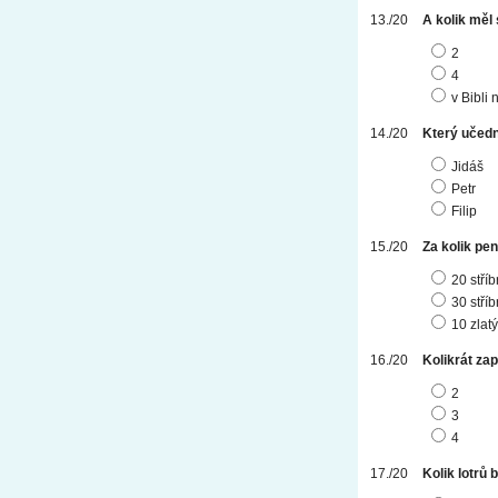
A kolik měl
2
4
v Bibli 
Který učedn
Jidáš
Petr
Filip
Za kolik pe
20 stří
30 stří
10 zlat
Kolikrát zap
2
3
4
Kolik lotrů