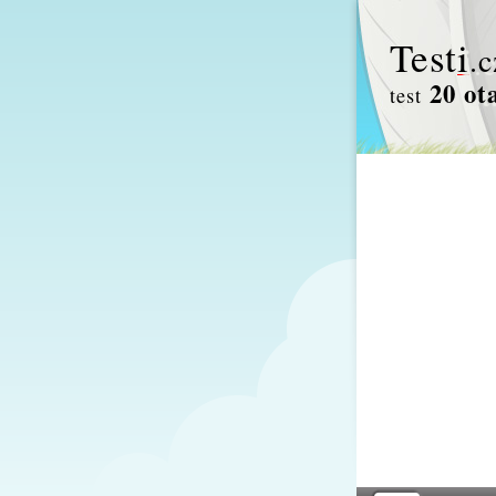
Test
i
.c
20 ot
test