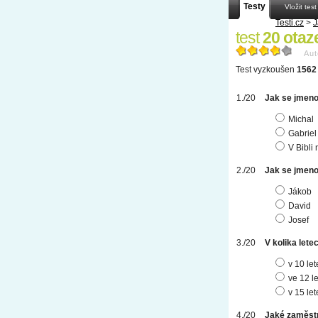
Testy
Vložit test
Testi.cz
>
J
test
20 otaze
Aut
Test vyzkoušen
1562 
Jak se jmenov
Michal
Gabriel
V Bibli
Jak se jmeno
Jákob
David
Josef
V kolika lete
v 10 le
ve 12 l
v 15 le
Jaké zaměstn