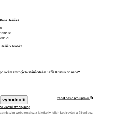
 Pána Ježíše?
m
 Arimatie
edníci
l Ježíš v hrobě?
í po svém zmrtvýchvstání odešel Ježíš Kristus do nebe?
zadat heslo pro úpravu
 na vlastní stránky/blog
stnictvím webu testi.cz a jakékoliv jejich kopírování a šíření bez