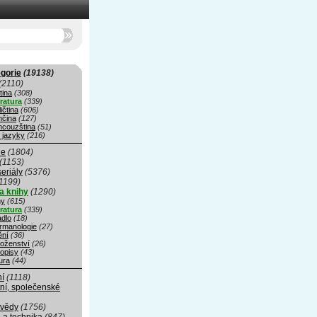
gorie
(19138)
(2110)
tina
(308)
eratura
(339)
ičtina
(606)
čina
(127)
ncouzština
(51)
 jazyky
(216)
ie
(1804)
(1153)
seriály
(5376)
1199)
a knihy
(1290)
hy
(615)
eratura
(339)
adlo
(18)
rmanologie
(27)
ní
(36)
oženství
(26)
opisy
(43)
ura
(44)
ní
(1118)
ní, společenské
 vědy
(1756)