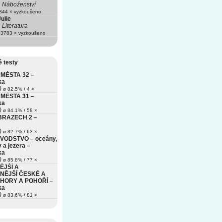
Náboženství
44 × vyzkoušeno
ulie
Literatura
3783 × vyzkoušeno
 testy
MĚSTA 32 –
ka
)
ø 82.5% / 4 ×
MĚSTA 31 –
ka
)
ø 84.1% / 58 ×
BRAZECH 2 –
)
ø 82.7% / 63 ×
VODSTVO – oceány,
 a jezera –
ka
)
ø 85.8% / 77 ×
ĚJŠÍ A
NĚJŠÍ ČESKÉ A
HORY A POHOŘÍ –
ka
)
ø 83.6% / 81 ×