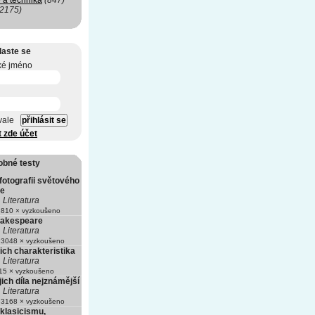
 a technika
(847)
(2175)
laste se
ké jméno
vale
t zde účet
obné testy
fotografii světového
le
Literatura
810 × vyzkoušeno
hakespeare
Literatura
3048 × vyzkoušeno
jich charakteristika
Literatura
5 × vyzkoušeno
ejich díla nejznámější
Literatura
3168 × vyzkoušeno
 klasicismu,