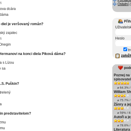
Počítače
i
Ostatní
ova dcára
 dáma
Přih
o diel je veršovaný román?
Uživatels
ký zajatec
Heslo
i
Onegin
tr
Hermanovi na konci diela Piková dáma?
založi
a s Lízou
pod
e sa
Poznej na 
spisovate
.S. Puškin?
ø 64.3% / 
William S
trelený
ø 75.7% / 
sa
Žánry a je
ø 59% / 81
in predstavitelom?
Autoři a j
zmu
ø 78.6% / 
zmu
Literatura