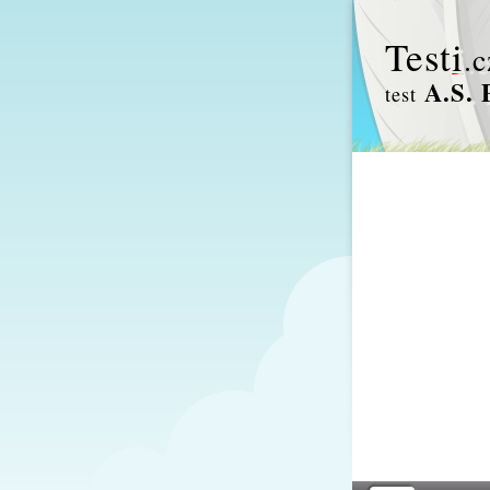
Test
i
.c
A.S. 
test