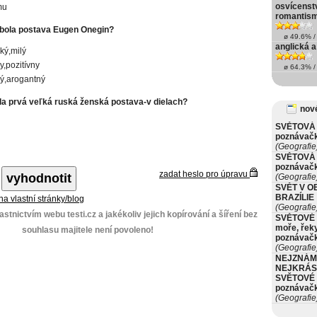
osvícenst
mu
romantis
bola postava Eugen Onegin?
ø 49.6% / 
anglická a
ský,milý
,pozitívny
ø 64.3% / 
ý,arogantný
la prvá veľká ruská ženská postava-v dielach?
nové
SVĚTOVÁ 
poznávač
(Geografie
SVĚTOVÁ 
poznávač
zadat heslo pro úpravu
(Geografie
SVĚT V O
BRAZÍLIE
 na vlastní stránky/blog
(Geografie
stnictvím webu testi.cz a jakékoliv jejich kopírování a šíření bez
SVĚTOVÉ 
moře, řeky
souhlasu majitele není povoleno!
poznávač
(Geografie
NEJZNÁM
NEJKRÁS
SVĚTOVÉ 
poznávač
(Geografie