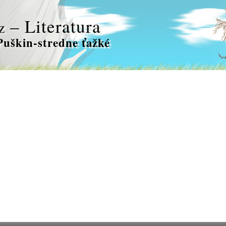
– Literatura
z
Puškin-stredne ťažké