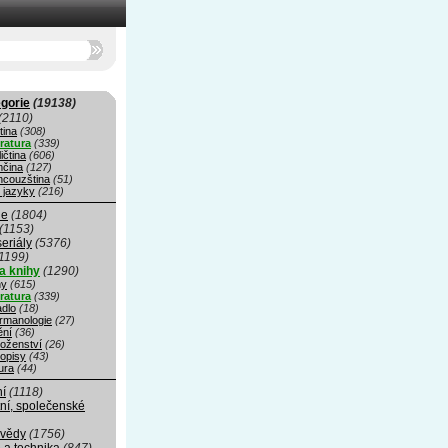
gorie
(19138)
(2110)
tina
(308)
eratura
(339)
ičtina
(606)
čina
(127)
ncouzština
(51)
 jazyky
(216)
ie
(1804)
(1153)
seriály
(5376)
1199)
a knihy
(1290)
hy
(615)
eratura
(339)
adlo
(18)
rmanologie
(27)
ní
(36)
oženství
(26)
opisy
(43)
ura
(44)
ní
(1118)
ní, společenské
 vědy
(1756)