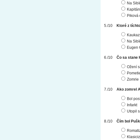
Na Sibír
Kapitán
Piková
Ktoré z tícht
Kaukazs
Na Sibír
Eugen 
Čo sa stane 
Ožení s
Pometi
Zomrie
Ako zomrel A
Bol pos
Infarkt
Utopil 
Čím bol Pušk
Romati
Klasici