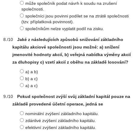
může společník podat návrh k soudu na zrušení
společnosti.
společníci jsou povinni podílet se na ztrátě společnosti
(tzv. příplatková povinnost).
společníkům nelze vyplatit podíl na zisku.
Jaké z následujících způsobů snižování základního
kapitálu akciové společnosti jsou možné: a) snížení
jmenovité hodnoty akcií, b) veřejná nabídka výměny akcií
za dluhopisy c) vzetí akcií z oběhu na základě losování?
a) a b)
b) a c)
a) a c)
Pokud společnost zvýší svůj základní kapitál pouze na
základě provedené účetní operace, jedná se
nominální zvýšení základního kapitálu.
zdánlivé zvýšení základního kapitálu.
efektivní zvýšení základního kapitálu.