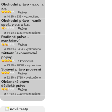
Obchodní právo - s.r.o. a
a.s.
Právo
ø 44.3% / 835 × vyzkoušeno
Obchodní právo - vznik
spol., v.o.s a k.s.
Právo
ø 34.1% / 1183 × vyzkoušeno
Rodinné právo -
manželství
Právo
ø 49.8% / 3484 × vyzkoušeno
základní ekonomické
pojmy
Ekonomie
ø 73.1% / 20504 × vyzkoušeno
Správní právo procesní
Právo
ø 52.3% / 1718 × vyzkoušeno
Občanské právo -
dědické právo
Právo
ø 47.6% / 2110 × vyzkoušeno
nové testy