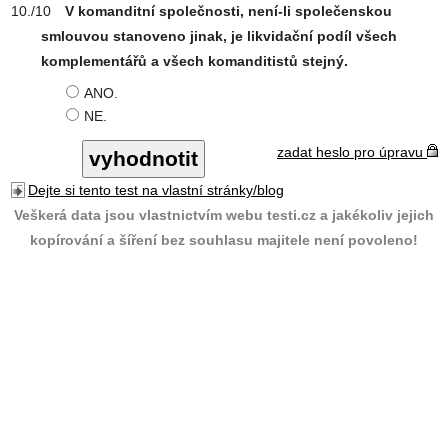
V komanditní společnosti, není-li společenskou
smlouvou stanoveno jinak, je likvidační podíl všech
komplementářů a všech komanditistů stejný.
ANO.
NE.
zadat heslo pro úpravu
Dejte si tento test na vlastní stránky/blog
Veškerá data jsou vlastnictvím webu testi.cz a jakékoliv jejich
kopírování a šíření bez souhlasu majitele není povoleno!