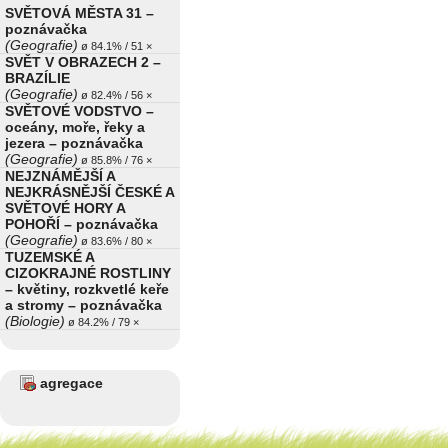
SVĚTOVÁ MĚSTA 31 –
poznávačka
(Geografie)
ø 84.1% / 51 ×
SVĚT V OBRAZECH 2 –
BRAZÍLIE
(Geografie)
ø 82.4% / 56 ×
SVĚTOVÉ VODSTVO –
oceány, moře, řeky a
jezera – poznávačka
(Geografie)
ø 85.8% / 76 ×
NEJZNÁMĚJŠÍ A
NEJKRÁSNĚJŠÍ ČESKÉ A
SVĚTOVÉ HORY A
POHOŘÍ – poznávačka
(Geografie)
ø 83.6% / 80 ×
TUZEMSKÉ A
CIZOKRAJNÉ ROSTLINY
– květiny, rozkvetlé keře
a stromy – poznávačka
(Biologie)
ø 84.2% / 79 ×
agregace