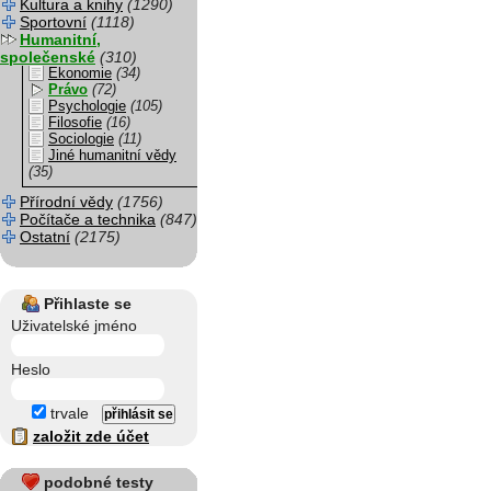
Kultura a knihy
(1290)
Sportovní
(1118)
Humanitní,
společenské
(310)
Ekonomie
(34)
Právo
(72)
Psychologie
(105)
Filosofie
(16)
Sociologie
(11)
Jiné humanitní vědy
(35)
Přírodní vědy
(1756)
Počítače a technika
(847)
Ostatní
(2175)
Přihlaste se
Uživatelské jméno
Heslo
trvale
založit zde účet
podobné testy