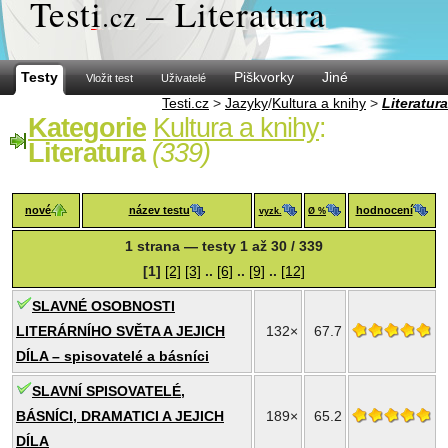
Test
i
– Literatura
.cz
Testy
Piškvorky
Jiné
Vložit test
Uživatelé
Testi.cz
>
Jazyky
/
Kultura a knihy
>
Literatura
Kategorie
Kultura a knihy
:
Literatura
(339)
nové
název testu
hodnocení
vyzk.
Ø %
1 strana — testy 1 až 30 / 339
[1]
[2]
[3]
..
[6]
..
[9]
..
[12]
SLAVNÉ OSOBNOSTI
LITERÁRNÍHO SVĚTA A JEJICH
132×
67.7
DÍLA – spisovatelé a básníci
SLAVNÍ SPISOVATELÉ,
BÁSNÍCI, DRAMATICI A JEJICH
189×
65.2
DÍLA