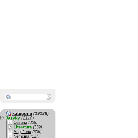
kategorie
(19138)
Jazyky
(2110)
Čeština
(308)
Literatura
(339)
Angličtina
(606)
Němčina
(127)