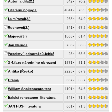
Autoři a díla(2.)
542×
70.2
Literární pojmy I.
4041×
73.9
Lumírovci(2.)
268×
64.9
Ruchovci(2.)
341×
67.2
Májovci(3.)
1865×
61.4
Jan Neruda
753×
58.5
Poselství jednorožců-lehké
25×
65.6
3-4.faze národního obrození
1571×
81.1
Antika (Řecko)
2225×
67.9
Drama
337×
65.7
William Shakespeare-test
1101×
64.6
Italská renesance- literatura
543×
71.8
JAN HUS- literatura
661×
71.3