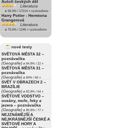
Autoři českých děl
Literatura
ø 56.9% / 17214 × vyzkoušeno
Harry Potter - Hermiona
Grangerová
Literatura
ø 75.6% / 1246 × vyzkoušeno
nové testy
SVĚTOVÁ MĚSTA 32 –
poznávačka
(Geografie)
ø 84.8% / 22 ×
SVĚTOVÁ MĚSTA 31 –
poznávačka
(Geografie)
ø 84% / 60 ×
SVĚT V OBRAZECH 2 –
BRAZÍLIE
(Geografie)
ø 82.8% / 64 ×
SVĚTOVÉ VODSTVO –
oceány, moře, řeky a
jezera – poznávačka
(Geografie)
ø 85.8% / 77 ×
NEJZNÁMĚJŠÍ A
NEJKRÁSNĚJŠÍ ČESKÉ A
SVĚTOVÉ HORY A