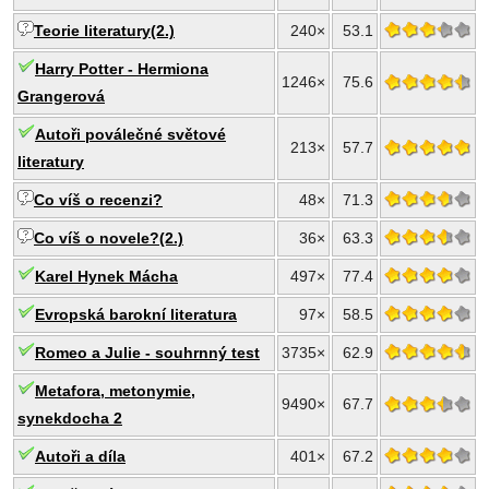
Teorie literatury(2.)
240×
53.1
Harry Potter - Hermiona
1246×
75.6
Grangerová
Autoři poválečné světové
213×
57.7
literatury
Co víš o recenzi?
48×
71.3
Co víš o novele?(2.)
36×
63.3
Karel Hynek Mácha
497×
77.4
Evropská barokní literatura
97×
58.5
Romeo a Julie - souhrnný test
3735×
62.9
Metafora, metonymie,
9490×
67.7
synekdocha 2
Autoři a díla
401×
67.2