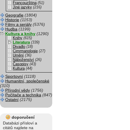
Francouzština
(51)
Jiné jazyky
(216)
Geografie
(1804)
Historie
(1153)
Filmy a seriály
(5376)
Hudba
(1199)
Kultura a knihy
(1290)
Knihy
(615)
Literatura
(339)
Divadlo
(18)
Cimrmanologie
(27)
Umění
(36)
Náboženství
(26)
Časopisy
(43)
Kultura
(44)
Sportovní
(1118)
Humanitní, společenské
(310)
Přírodní vědy
(1756)
Počítače a technika
(847)
Ostatní
(2175)
doporučení
Databázi přísloví a
citátů najdete na