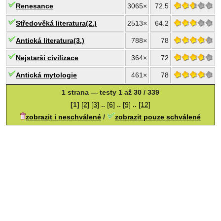
Renesance
3065×
72.5
Středověká literatura(2.)
2513×
64.2
Antická literatura(3.)
788×
78
Nejstarší civilizace
364×
72
Antická mytologie
461×
78
1 strana — testy 1 až 30 / 339
[1]
[2]
[3]
..
[6]
..
[9]
..
[12]
zobrazit i neschválené
/
zobrazit pouze schválené