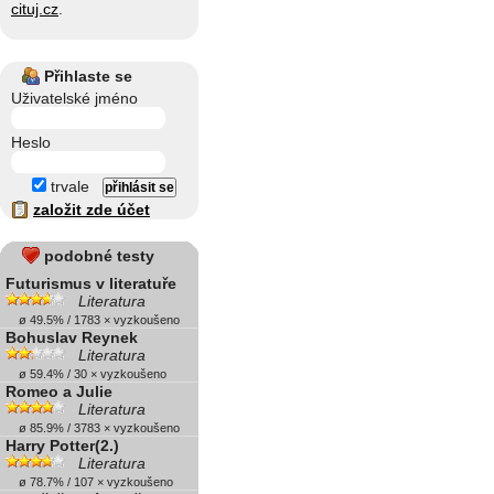
cituj.cz
.
Přihlaste se
Uživatelské jméno
Heslo
trvale
založit zde účet
podobné testy
Futurismus v literatuře
Literatura
ø 49.5% / 1783 × vyzkoušeno
Bohuslav Reynek
Literatura
ø 59.4% / 30 × vyzkoušeno
Romeo a Julie
Literatura
ø 85.9% / 3783 × vyzkoušeno
Harry Potter(2.)
Literatura
ø 78.7% / 107 × vyzkoušeno