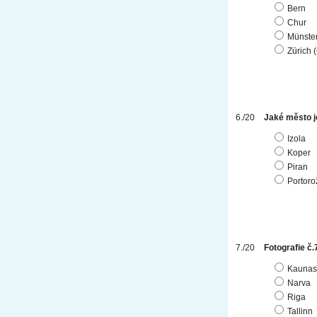
Bern
Chur
Münste
Zürich 
Jaké město j
Izola
Koper
Piran
Portoro
Fotografie č.
Kaunas
Narva
Riga
Tallinn