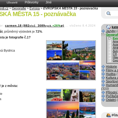
Piškvorky
Jiné
Uživatelé
esti.cz
>
Geografie
>
Evropa
>
EVROPSKÁ MĚSTA 15 - poznávačka
KÁ MĚSTA 15 - poznávačka
or:
carmen.18 (882
3089
+26%
ø)
...
vloženo 8.4.2024
vlož.
vyzk.
kate
Jazyky
(
át
, průměrný výsledek je
72%
.
Geograf
ta je fotografie č.1?
Evr
Ame
Asi
Afri
á Bystrica
Aust
ČR
Hla
Geo
Historie
Filmy a 
Hudba
(
Kultura 
Sportov
Humanit
2 je z města:
(310)
Přírodní
ie
Počítače
a
Ostatní
Přih