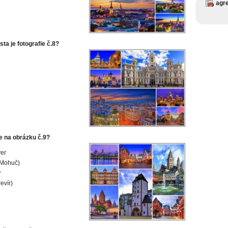
agr
ta je fotografie č.8?
e na obrázku č.9?
er
(Mohuč)
r
revír)