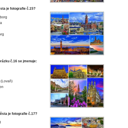
ta je fotografie č.15?
gborg
da
org
rázku č.16 se jmenuje:
 (Lovaň)
en
sta je fotografie č.17?
d