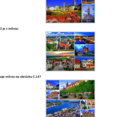
3 je z města:
uje město na obrázku č.14?
g
e