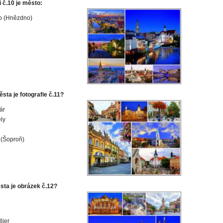
i č.10 je město:
o (Hnězdno)
sta je fotografie č.11?
ár
ly
 (Šoproň)
sta je obrázek č.12?
lier