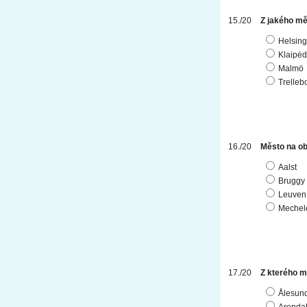
Z jakého měs
Helsin
Klaipė
Malmö
Trelleb
Město na ob
Aalst
Bruggy
Leuven
Mechel
Z kterého mě
Ålesun