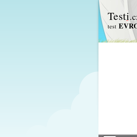
Test
i
.c
EVRO
test