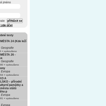
ké jméno
vale
t zde účet
obné testy
ĚSTA 24 (Kde leží
Geografie
 × vyzkoušeno
MĚSTA 26 -
ka
Geografie
80 × vyzkoušeno
iony
Evropa
64 × vyzkoušeno
KO A
SKO – přírodní
ulturní památky a
 města států
ého p
Evropa
81 × vyzkoušeno
Evropa