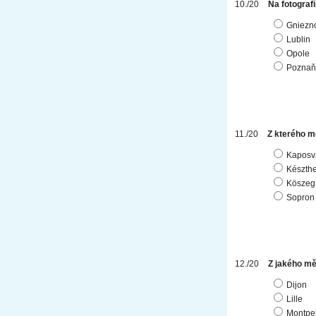
Na fotografi
Gniezn
Lublin
Opole
Poznaň
Z kterého mě
Kaposv
Készthe
Köszeg
Sopron
Z jakého mě
Dijon
Lille
Montpel