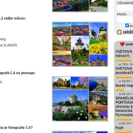
Uživatels
Heslo
.3 vidíte město:
tr
založi
berg
pod
na (Lublaň)
SVĚTOVÁ M
město?)
ø 74% / 94
SVĚTOVÁ 
poznávač
grafii č.4 se jmenuje:
ø 76.8% / 
ol
Itaské reg
ø 66.1% / 
ŠPANĚLS
PORTUGAL
skvosty, k
historická
Pyrenejsk
ø 80.2% / 
a je fotografie č.5?
Kypr