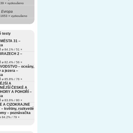
39 × vyzkoušeno
Evropa
1653 × vyzkoušeno
 testy
MĚSTA 31 –
ka
)
ø 84.1% / 51 ×
BRAZECH 2 –
)
ø 82.4% / 56 ×
VODSTVO – oceány,
 a jezera –
ka
)
ø 85.8% / 76 ×
ĚJŠÍ A
NĚJŠÍ ČESKÉ A
HORY A POHOŘÍ –
ka
)
ø 83.6% / 80 ×
É A CIZOKRAJNÉ
– květiny, rozkvetlé
romy – poznávačka
 84.2% / 79 ×