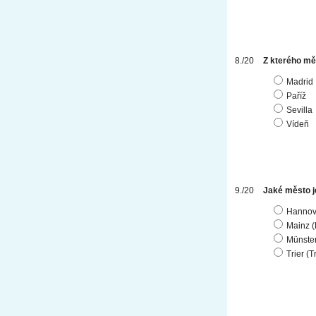
Z kterého měs
Madrid
Paříž
Sevilla
Vídeň
Jaké město j
Hannov
Mainz 
Münste
Trier (T