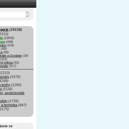
gorie
(19138)
2110)
ie
(1804)
opa
(458)
rika
(104)
e
(65)
ka
(66)
rálie a Oceánie
(19)
(315)
vní města
(91)
grafie
(517)
(1153)
seriály
(5376)
1199)
a knihy
(1290)
ní
(1118)
ní, společenské
 vědy
(1756)
 a technika
(847)
(2175)
laste se