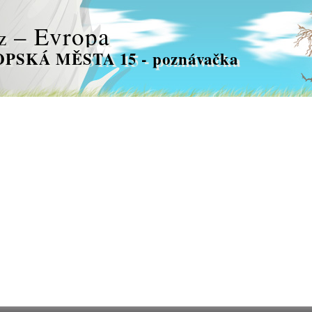
– Evropa
z
PSKÁ MĚSTA 15 - poznávačka