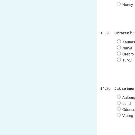
Nancy
Obrázek č.1
Kaunas
Narva
Örebro
Turku
Jak se jmen
Aalbor
Lund
Odens
Viborg