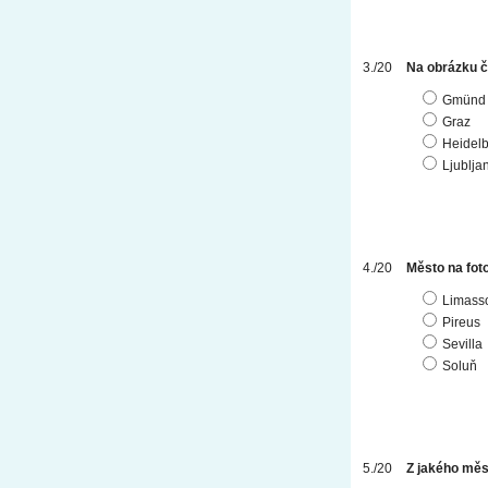
Na obrázku č
Gmünd
Graz
Heidel
Ljublja
Město na foto
Limass
Pireus
Sevilla
Soluň
Z jakého měst