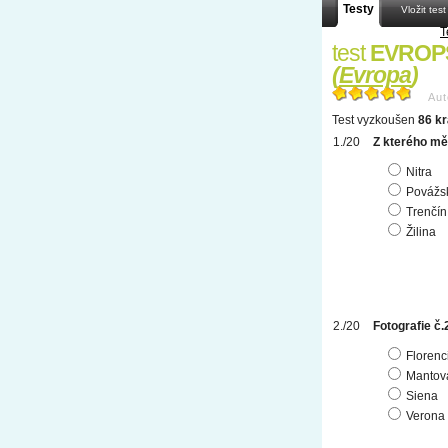
Testy
Vložit test
T
test
EVROPS
(
Evropa
)
Aut
Test vyzkoušen
86 kr
Z kterého měs
Nitra
Povážsk
Trenčín
Žilina
Fotografie č.
Florenc
Mantov
Siena
Verona