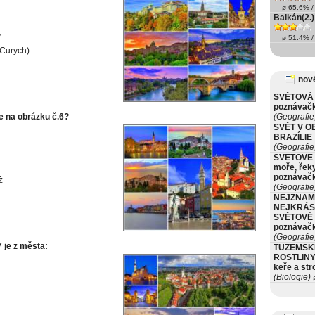
ø 65.6% / 
Balkán(2.)
r
ø 51.4% / 
(Curych)
nové
SVĚTOVÁ 
poznávač
e na obrázku č.6?
(Geografie
SVĚT V O
BRAZÍLIE
(Geografie
SVĚTOVÉ 
moře, řeky
poznávač
ž
(Geografie
NEJZNÁM
NEJKRÁS
SVĚTOVÉ 
poznávač
(Geografie
7 je z města:
TUZEMSK
ROSTLINY 
keře a st
(Biologie)
ø