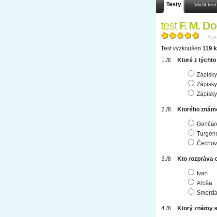
Testy
Vložit test
test
F. M. D
Aut
Test vyzkoušen
119 k
Ktoré z týchto
Zápisky
Zápisky
Zápisky
Ktorého známe
Gončar
Turgen
Čechov
Kto rozpráva 
Ivan
Aľoša
Smerďa
Ktorý známy s