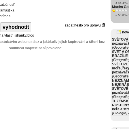
ø 44.3% / 
kutočnosť
Maxim Gor
fantastika
ø 55.8% / 
príroda
zadat heslo pro úpravu
nové
 na vlastní stránky/blog
SVĚTOVÁ 
stnictvím webu testi.cz a jakékoliv jejich kopírování a šíření bez
poznávač
(Geografie
souhlasu majitele není povoleno!
SVĚT V O
BRAZÍLIE
(Geografie
SVĚTOVÉ 
moře, řeky
poznávač
(Geografie
NEJZNÁM
NEJKRÁS
SVĚTOVÉ 
poznávač
(Geografie
TUZEMSK
ROSTLINY 
keře a st
(Biologie)
ø