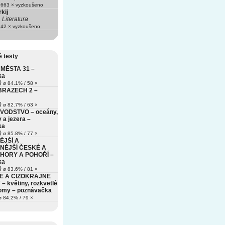
663 × vyzkoušeno
kij
Literatura
42 × vyzkoušeno
 testy
MĚSTA 31 –
ka
)
ø 84.1% / 58 ×
BRAZECH 2 –
)
ø 82.7% / 63 ×
VODSTVO – oceány,
 a jezera –
ka
)
ø 85.8% / 77 ×
ĚJŠÍ A
NĚJŠÍ ČESKÉ A
HORY A POHOŘÍ –
ka
)
ø 83.6% / 81 ×
É A CIZOKRAJNÉ
– květiny, rozkvetlé
romy – poznávačka
 84.2% / 79 ×