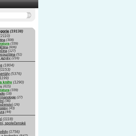
gorie
(19138)
(2110)
tina
(308)
eratura
(339)
ičtina
(606)
čina
(127)
ncouzština
(51)
 jazyky
(216)
ie
(1804)
(1153)
seriály
(5376)
1199)
a knihy
(1290)
hy
(615)
eratura
(339)
adlo
(18)
rmanologie
(27)
ní
(36)
oženství
(26)
opisy
(43)
ura
(44)
ní
(1118)
ní, společenské
 vědy
(1756)