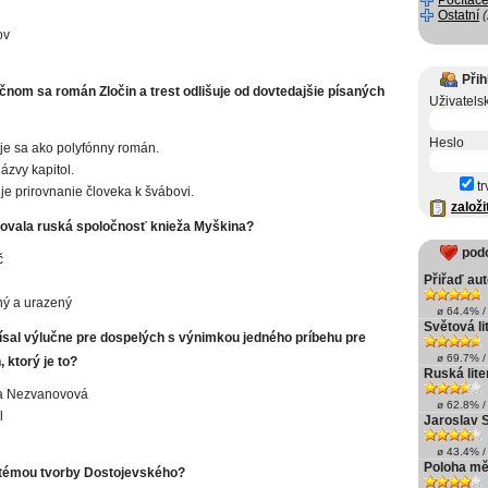
Počítače
Ostatní
ov
Přih
nom sa román Zločin a trest odlišuje od dovtedajšie písaných
Uživatels
Heslo
e sa ako polyfónny román.
zvy kapitol.
tr
e prirovnanie človeka k švábovi.
založi
ovala ruská spoločnosť knieža Myškina?
pod
č
Přiřaď au
ý a urazený
ø 64.4% / 
Světová li
písal výlučne pre dospelých s výnimkou jedného príbehu pre
ø 69.7% / 
 ktorý je to?
Ruská lite
a Nezvanovová
ø 62.8% / 
l
Jaroslav S
ø 43.4% / 
Poloha mě
 témou tvorby Dostojevského?