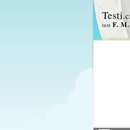
Test
i
.c
F. M.
test