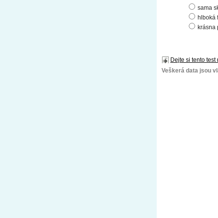
sama s
hlboká 
krásna 
Dejte si tento test
Veškerá data jsou vla