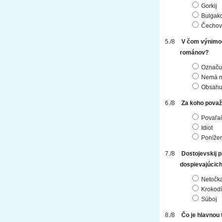
Gorkij
Bulgak
Čechov
V čom výnimoč
románov?
Označuj
Nemá ná
Obsahuj
Za koho považ
Povaľa
Idiot
Ponížen
Dostojevskij 
dospievajúcich,
Netočk
Krokodí
Súboj
Čo je hlavnou