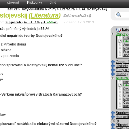
Piškvorky
Jiné
Uživatelé
Testi.cz
>
Jazyky
/
Kultura a knihy
>
Literatura
>
F. M. Dostojevskij
ostojevskij
(
Literatura
)
(čeká na schválení)
or:
zipporah (4
18
+5%
ø)
...
vloženo 17.3.2013
vlož.
vyzk.
rát
, průměrný výsledek je
55
%
.
kate
.7
Jazyky
 diel nepatrí do tvorby Dostojevského?
Češ
Lit
 z Mŕtveho domu
Angl
Něm
 blázna
Fra
Jiné
 z podzemia
Geograf
ho spisovateľa Dostojevskij nemal tzv. v obľube?
Historie
Filmy a 
ov
Hudba
(
Kultura 
ev
Kni
Lit
Div
Cim
o Veľkom inkvizítorovi v Bratoch Karamazovcoch?
Umě
Náb
Čas
Kult
Sportov
kov
Humanit
(310)
pisovateľ nesúhlasil s niektorými názormi Dostojevského?
Přírodní