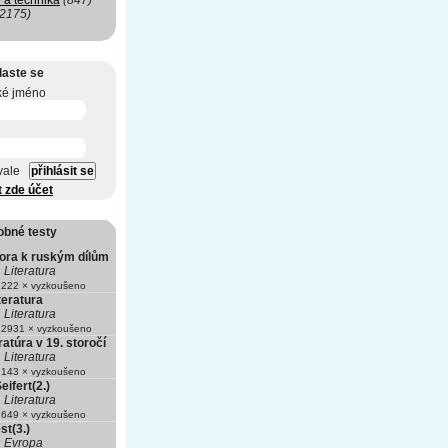
 a technika
(847)
(2175)
laste se
ké jméno
vale
t zde účet
obné testy
tora k ruským dílům
Literatura
222 × vyzkoušeno
teratura
Literatura
2931 × vyzkoušeno
ratúra v 19. storočí
Literatura
143 × vyzkoušeno
eifert(2.)
Literatura
649 × vyzkoušeno
st(3.)
Evropa