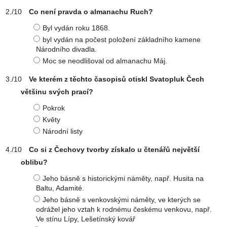
Co není pravda o almanachu Ruch?
Byl vydán roku 1868.
byl vydán na počest položení základního kamene
Národního divadla.
Moc se neodlišoval od almanachu Máj.
Ve kterém z těchto časopisů otiskl Svatopluk Čech
většinu svých prací?
Pokrok
Květy
Národní listy
Co si z Čechovy tvorby získalo u čtenářů největší
oblibu?
Jeho básně s historickými náměty, např. Husita na
Baltu, Adamité.
Jeho básně s venkovskými náměty, ve kterých se
odrážel jeho vztah k rodnému českému venkovu, např.
Ve stínu Lípy, Lešetínský kovář