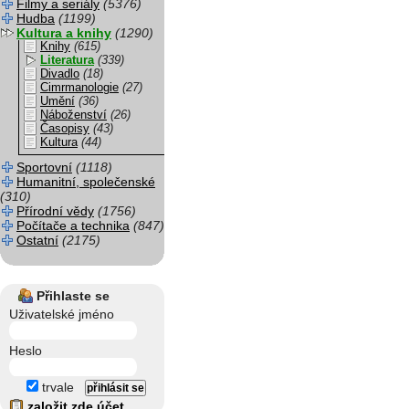
Filmy a seriály
(5376)
Hudba
(1199)
Kultura a knihy
(1290)
Knihy
(615)
Literatura
(339)
Divadlo
(18)
Cimrmanologie
(27)
Umění
(36)
Náboženství
(26)
Časopisy
(43)
Kultura
(44)
Sportovní
(1118)
Humanitní, společenské
(310)
Přírodní vědy
(1756)
Počítače a technika
(847)
Ostatní
(2175)
Přihlaste se
Uživatelské jméno
Heslo
trvale
založit zde účet