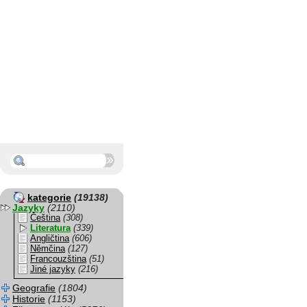
kategorie
(19138)
Jazyky
(2110)
Čeština
(308)
Literatura
(339)
Angličtina
(606)
Němčina
(127)
Francouzština
(51)
Jiné jazyky
(216)
Geografie
(1804)
Historie
(1153)