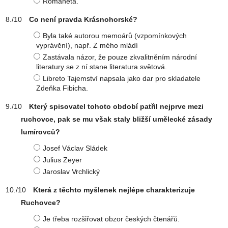
Romaneta.
Co není pravda Krásnohorské?
Byla také autorou memoárů (vzpomínkových
vyprávění), např. Z mého mládí
Zastávala názor, že pouze zkvalitněním národní
literatury se z ní stane literatura světová.
Libreto Tajemství napsala jako dar pro skladatele
Zdeňka Fibicha.
Který spisovatel tohoto období patřil nejprve mezi
ruchovce, pak se mu však staly bližší umělecké zásady
lumírovců?
Josef Václav Sládek
Julius Zeyer
Jaroslav Vrchlický
Která z těchto myšlenek nejlépe charakterizuje
Ruchovce?
Je třeba rozšiřovat obzor českých čtenářů.