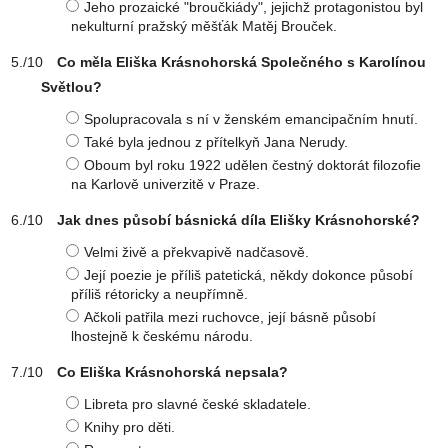
Jeho prozaické "broučkiády", jejichž protagonistou byl
nekulturní pražský měšťák Matěj Brouček.
Co měla Eliška Krásnohorská Společného s Karolínou
Světlou?
Spolupracovala s ní v ženském emancipačním hnutí.
Také byla jednou z přítelkyň Jana Nerudy.
Oboum byl roku 1922 udělen čestný doktorát filozofie
na Karlově univerzitě v Praze.
Jak dnes působí básnická díla Elišky Krásnohorské?
Velmi živě a překvapivě nadčasově.
Její poezie je příliš patetická, někdy dokonce působí
příliš rétoricky a neupřímně.
Ačkoli patřila mezi ruchovce, její básně působí
lhostejně k českému národu.
Co Eliška Krásnohorská nepsala?
Libreta pro slavné české skladatele.
Knihy pro děti.