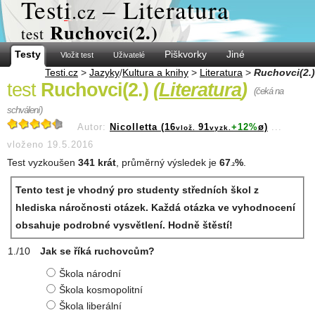
Test
i
– Literatura
.cz
Ruchovci(2.)
test
Testy
Piškvorky
Jiné
Vložit test
Uživatelé
Testi.cz
>
Jazyky
/
Kultura a knihy
>
Literatura
>
Ruchovci(2.)
test
Ruchovci(2.)
(
Literatura
)
(čeká na
schválení)
Autor:
Nicolletta (16
91
+12%
ø)
...
vlož.
vyzk.
vloženo 19.5.2016
Test vyzkoušen
341 krát
, průměrný výsledek je
67
%
.
.2
Tento test je vhodný pro studenty středních škol z
hlediska náročnosti otázek. Každá otázka ve vyhodnocení
obsahuje podrobné vysvětlení. Hodně štěstí!
Jak se říká ruchovcům?
Škola národní
Škola kosmopolitní
Škola liberální