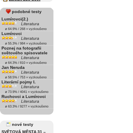
podobné testy
Lumírovci(2.)
Literatura
ø 64.9% / 268 × vyzkoušeno
Lumírovci
Literatura
ø 55.3% / 984 × vyzkoušeno
Poznej na fotografii
světového spisovatele
Literatura
ø 64.3% / 810 × vyzkoušeno
Jan Neruda
Literatura
ø 58.5% / 753 × vyzkoušeno
Literární pojmy I.
Literatura
ø 73.9% / 4041 × vyzkoušeno
Ruchovci a Lumírovci
Literatura
ø 63.3% / 9277 × vyzkoušeno
nové testy
SVĚTOVÁ MĚSTA 31 –