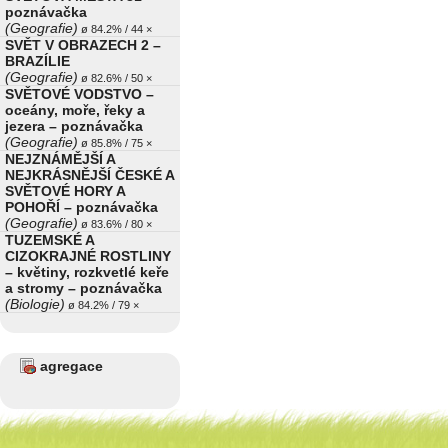
poznávačka
(Geografie)
ø 84.2% / 44 ×
SVĚT V OBRAZECH 2 –
BRAZÍLIE
(Geografie)
ø 82.6% / 50 ×
SVĚTOVÉ VODSTVO –
oceány, moře, řeky a
jezera – poznávačka
(Geografie)
ø 85.8% / 75 ×
NEJZNÁMĚJŠÍ A
NEJKRÁSNĚJŠÍ ČESKÉ A
SVĚTOVÉ HORY A
POHOŘÍ – poznávačka
(Geografie)
ø 83.6% / 80 ×
TUZEMSKÉ A
CIZOKRAJNÉ ROSTLINY
– květiny, rozkvetlé keře
a stromy – poznávačka
(Biologie)
ø 84.2% / 79 ×
agregace