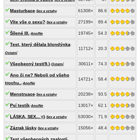
Masturbace
61308×
86.6
-
Sex a vztahy
Víte vše o sexu?
27199×
89.4
-
Sex a vztahy
Šílené III.
19745×
54.3
-
Ano/Ne
Test, který dělala blondýnka
-
11712×
20.3
Ostatní
Všeobecný test(9.)
30611×
74.3
-
Ostatní
Ano či ne? Neboli od všeho
14721×
58.4
trochu..
-
Ano/Ne
Menstruace
20238×
93.5
-
Sex a vztahy
Psí testík
13017×
62.1
-
Ano/Ne
LÁSKA, SEX... =)
53030×
71.9
-
Sex a vztahy
Zázrak lásky
15056×
48.4
-
Sex a vztahy
Test všeobecných znalostí
-