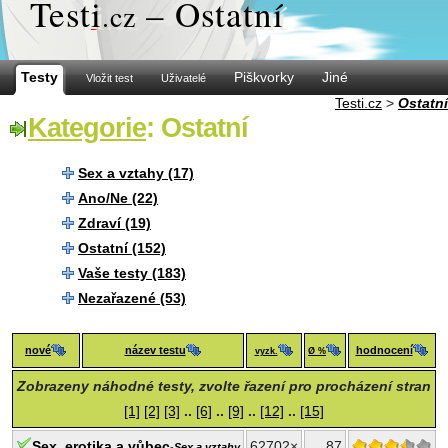
Test
i
– Ostatní
.cz
Testy
Piškvorky
Jiné
Vložit test
Uživatelé
Testi.cz
>
Ostatní
Kategorie
: Ostatní
Sex a vztahy (17)
Ano/Ne (22)
Zdraví (19)
Ostatní (152)
Vaše testy (183)
Nezařazené (53)
nové
název testu
hodnocení
vyzk.
Ø %
Zobrazeny náhodné testy, zvolte řazení pro procházení stran
[1]
[2]
[3]
..
[6]
..
[9]
..
[12]
..
[15]
Sex, erotika a vůbec
62702×
87
-
Sex a vztahy