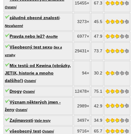
15455×
67.3
Ostatní
záludné obecné znalosti
-
3273×
45.5
Nezařazené
Pravda nebo lež?
6977×
47.9
-
Ano/Ne
Všeobecný test sexu
-
Sex a
29431×
73.7
vztahy
Mix testů od Kewina (obrázky,
JETIX, historie a mnoho
94×
30.2
dalšího!)
-
Ostatní
Drogy
12478×
75.1
-
Ostatní
Význam některých jmen -
2989×
42.9
ženy
-
Ostatní
Zajímavosti
3497×
34.9
-
Vaše testy
všeobecný test
9716×
65.7
-
Ostatní