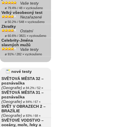
Vaše testy
ø 79.4% / 48 × vyzkoušeno
Velký všeobecný test
Nezařazené
ø 50.2% / 548 × vyzkoušeno
Zkratky
Ostatní
ø 60.6% / 3821 × vyzkoušeno
Celebrity-Jména
slavných mužů
Vaše testy
ø 91% / 282 × vyzkoušeno
nové testy
SVĚTOVÁ MĚSTA 32 –
poznávačka
(Geografie)
ø 84.2% / 52 ×
SVĚTOVÁ MĚSTA 31 –
poznávačka
(Geografie)
ø 84% / 67 ×
SVĚT V OBRAZECH 2 –
BRAZÍLIE
(Geografie)
ø 83% / 68 ×
SVĚTOVÉ VODSTVO –
oceány, moře, řeky a