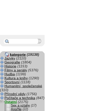
kategorie
(19138)
Jazyky
(2110)
Geografie
(1804)
Historie
(1153)
Filmy a seriály
(5376)
Hudba
(1199)
Kultura a knihy
(1290)
Sportovní
(1118)
Humanitní, společenské
(310)
Přírodní vědy
(1756)
Počítače a technika
(847)
Ostatní
(2175)
Sex a vztahy
(17)
Ano/Ne
(22)