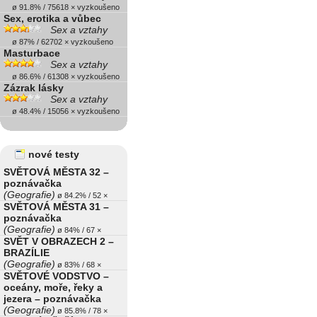
ø 91.8% / 75618 × vyzkoušeno
Sex, erotika a vůbec
Sex a vztahy
ø 87% / 62702 × vyzkoušeno
Masturbace
Sex a vztahy
ø 86.6% / 61308 × vyzkoušeno
Zázrak lásky
Sex a vztahy
ø 48.4% / 15056 × vyzkoušeno
nové testy
SVĚTOVÁ MĚSTA 32 –
poznávačka
(Geografie)
ø 84.2% / 52 ×
SVĚTOVÁ MĚSTA 31 –
poznávačka
(Geografie)
ø 84% / 67 ×
SVĚT V OBRAZECH 2 –
BRAZÍLIE
(Geografie)
ø 83% / 68 ×
SVĚTOVÉ VODSTVO –
oceány, moře, řeky a
jezera – poznávačka
(Geografie)
ø 85.8% / 78 ×