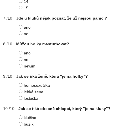
14
15
Jde u kluků nějak poznat, že už nejsou panici?
ano
ne
Můžou holky masturbovat?
ano
ne
newim
Jak se řiká ženě, která "je na holky"?
homosexuálka
lehká žena
lesbička
Jak se řiká obecně chlapci, který "je na kluky"?
klučina
buzík