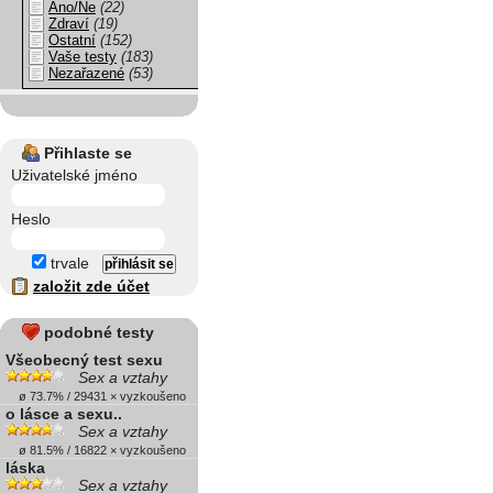
Ano/Ne
(22)
Zdraví
(19)
Ostatní
(152)
Vaše testy
(183)
Nezařazené
(53)
Přihlaste se
Uživatelské jméno
Heslo
trvale
založit zde účet
podobné testy
Všeobecný test sexu
Sex a vztahy
ø 73.7% / 29431 × vyzkoušeno
o lásce a sexu..
Sex a vztahy
ø 81.5% / 16822 × vyzkoušeno
láska
Sex a vztahy