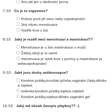
Ano,ale jen u sledování porna
Co je to orgasmus?
Krásný pocit při sexu nebo uspokojování
Jiný název menstruace
Výstřik krve z ůst
Jaký je rozdíl mezi menstruací a mastrubací??
Menstruace je u žen,mastrubace u mužů
Žádný,obojí je to samé
menstruace je výtok krve z pochvy a mastrubace je
sebeuspokojování
Jaké jsou druhy antikoncepce?
Kondom,prášky,kroužek,tyčinka,vaginální čípky,tělísko
a náplast
sodovka,kondom,prášky,injekce,náplast
Kondom,prášky,injekce,tělísko,vaginální gel
Jaký má obsah časopis playboy?? :)