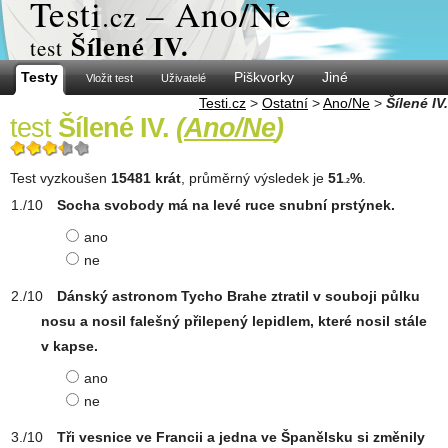
Test
i
– Ano/Ne
.cz
Šílené IV.
test
Testy
Piškvorky
Jiné
Vložit test
Uživatelé
Testi.cz
>
Ostatní
>
Ano/Ne
>
Šílené IV.
test
Šílené IV.
(
Ano/Ne
)
Test vyzkoušen
15481 krát
, průměrný výsledek je
51
%
.
.2
Socha svobody má na levé ruce snubní prstýnek.
ano
ne
Dánský astronom Tycho Brahe ztratil v souboji půlku
nosu a nosil falešný přilepený lepidlem, které nosil stále
v kapse.
ano
ne
Tři vesnice ve Francii a jedna ve Španělsku si změnily