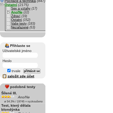
Počítače a technika
(847)
Ostatní
(2175)
Sex a vztahy
(17)
Ano/Ne
(22)
Zdraví
(19)
Ostatní
(152)
Vaše testy
(183)
Nezařazené
(53)
Přihlaste se
Uživatelské jméno
Heslo
trvale
založit zde účet
podobné testy
Šílené III.
Ano/Ne
ø 54.3% / 19745 × vyzkoušeno
Test, který dělala
blondýnka