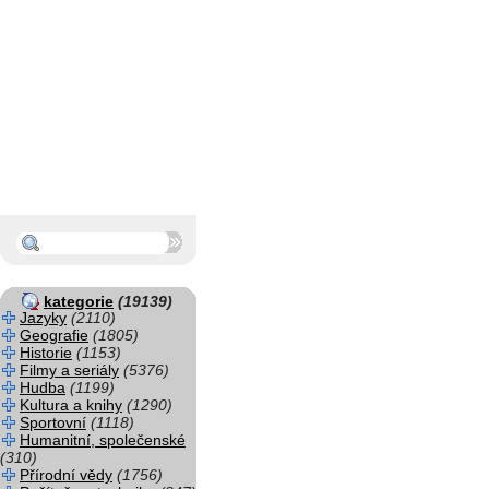
kategorie
(19139)
Jazyky
(2110)
Geografie
(1805)
Historie
(1153)
Filmy a seriály
(5376)
Hudba
(1199)
Kultura a knihy
(1290)
Sportovní
(1118)
Humanitní, společenské
(310)
Přírodní vědy
(1756)