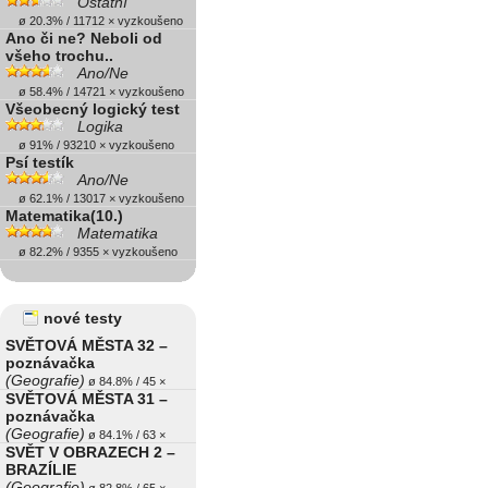
Ostatní
ø 20.3% / 11712 × vyzkoušeno
Ano či ne? Neboli od
všeho trochu..
Ano/Ne
ø 58.4% / 14721 × vyzkoušeno
Všeobecný logický test
Logika
ø 91% / 93210 × vyzkoušeno
Psí testík
Ano/Ne
ø 62.1% / 13017 × vyzkoušeno
Matematika(10.)
Matematika
ø 82.2% / 9355 × vyzkoušeno
nové testy
SVĚTOVÁ MĚSTA 32 –
poznávačka
(Geografie)
ø 84.8% / 45 ×
SVĚTOVÁ MĚSTA 31 –
poznávačka
(Geografie)
ø 84.1% / 63 ×
SVĚT V OBRAZECH 2 –
BRAZÍLIE
(Geografie)