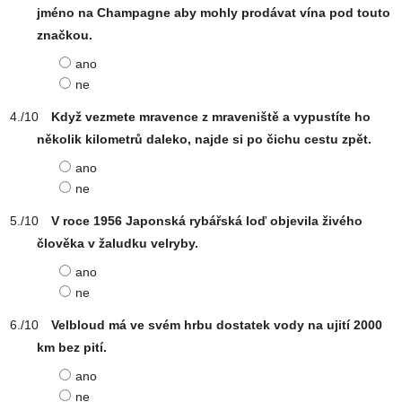
jméno na Champagne aby mohly prodávat vína pod touto
značkou.
ano
ne
Když vezmete mravence z mraveniště a vypustíte ho
několik kilometrů daleko, najde si po čichu cestu zpět.
ano
ne
V roce 1956 Japonská rybářská loď objevila živého
člověka v žaludku velryby.
ano
ne
Velbloud má ve svém hrbu dostatek vody na ujití 2000
km bez pití.
ano
ne