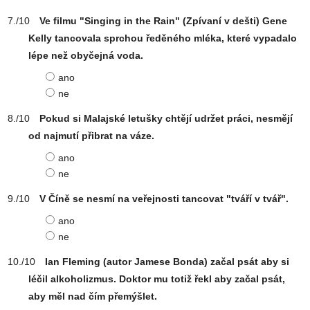
Ve filmu "Singing in the Rain" (Zpívaní v dešti) Gene
Kelly tancovala sprchou ředěného mléka, které vypadalo
lépe než obyčejná voda.
ano
ne
Pokud si Malajské letušky chtějí udržet práci, nesmějí
od najmutí přibrat na váze.
ano
ne
V Číně se nesmí na veřejnosti tancovat "tváří v tvář".
ano
ne
Ian Fleming (autor Jamese Bonda) začal psát aby si
léčil alkoholizmus. Doktor mu totiž řekl aby začal psát,
aby měl nad čím přemýšlet.