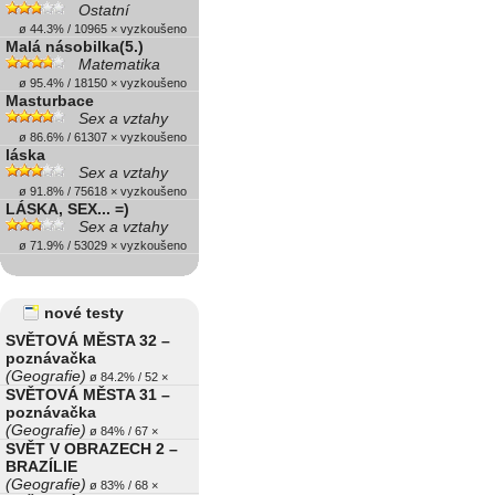
Ostatní
ø 44.3% / 10965 × vyzkoušeno
Malá násobilka(5.)
Matematika
ø 95.4% / 18150 × vyzkoušeno
Masturbace
Sex a vztahy
ø 86.6% / 61307 × vyzkoušeno
láska
Sex a vztahy
ø 91.8% / 75618 × vyzkoušeno
LÁSKA, SEX... =)
Sex a vztahy
ø 71.9% / 53029 × vyzkoušeno
nové testy
SVĚTOVÁ MĚSTA 32 –
poznávačka
(Geografie)
ø 84.2% / 52 ×
SVĚTOVÁ MĚSTA 31 –
poznávačka
(Geografie)
ø 84% / 67 ×
SVĚT V OBRAZECH 2 –
BRAZÍLIE
(Geografie)
ø 83% / 68 ×