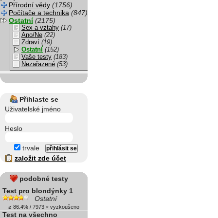
Přírodní vědy
(1756)
Počítače a technika
(847)
Ostatní
(2175)
Sex a vztahy
(17)
Ano/Ne
(22)
Zdraví
(19)
Ostatní
(152)
Vaše testy
(183)
Nezařazené
(53)
Přihlaste se
Uživatelské jméno
Heslo
trvale
založit zde účet
podobné testy
Test pro blondýnky 1
Ostatní
ø 86.4% / 7973 × vyzkoušeno
Test na všechno