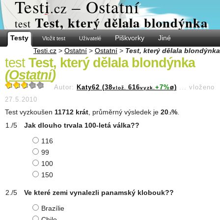
Test
i
– Ostatní
.cz
Test, který dělala blondýnka
test
Testy
Piškvorky
Jiné
Vložit test
Uživatelé
Testi.cz
>
Ostatní
>
Ostatní
>
Test, který dělala blondýnka
test
Test, který dělala blondýnka
(
Ostatní
)
Autor:
Katy62 (38
616
+7%
ø)
...
vloženo
vlož.
vyzk.
27.5.2010
Test vyzkoušen
11712 krát
, průměrný výsledek je
20
%
.
.3
Jak dlouho trvala 100-letá válka??
116
99
100
150
Ve které zemi vynalezli panamský klobouk??
Brazílie
Chile