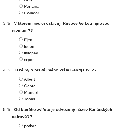
Panama
Ekvádor
V kterém měsíci oslavují Rusové Velkou říjnovou
revoluci??
říjen
leden
listopad
srpen
Jaké bylo pravé jméno krále Georga IV. ??
Albert
Georg
Manuel
Jonas
Od kterého zvířete je odvozený název Kanárských
ostrovů??
potkan