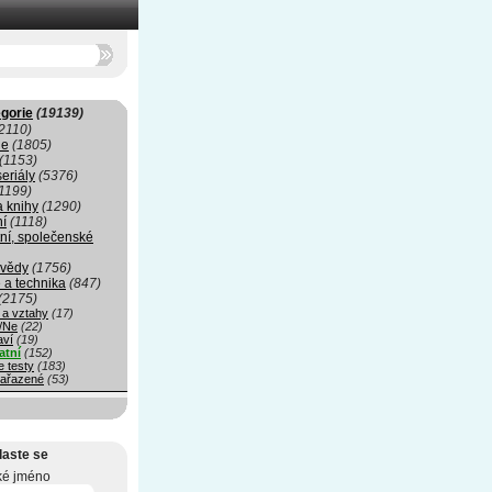
gorie
(19139)
2110)
ie
(1805)
(1153)
seriály
(5376)
1199)
a knihy
(1290)
ní
(1118)
ní, společenské
 vědy
(1756)
 a technika
(847)
(2175)
 a vztahy
(17)
/Ne
(22)
aví
(19)
atní
(152)
e testy
(183)
ařazené
(53)
laste se
ké jméno