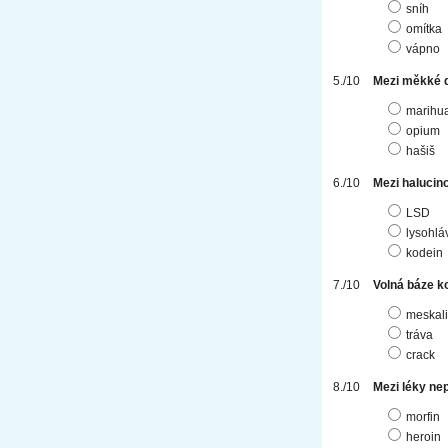
sníh
omítka
vápno
Mezi měkké d
marihu
opium
hašiš
Mezi halucin
LSD
lysohlá
kodein
Volná báze ko
meskal
tráva
crack
Mezi léky nep
morfin
heroin