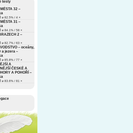
 testy
MĚSTA 32 –
ka
)
ø 82.5% / 4 ×
MĚSTA 31 –
ka
)
ø 84.1% / 58 ×
BRAZECH 2 –
)
ø 82.7% / 63 ×
VODSTVO – oceány,
 a jezera –
ka
)
ø 85.8% / 77 ×
ĚJŠÍ A
NĚJŠÍ ČESKÉ A
HORY A POHOŘÍ –
ka
)
ø 83.6% / 81 ×
egace