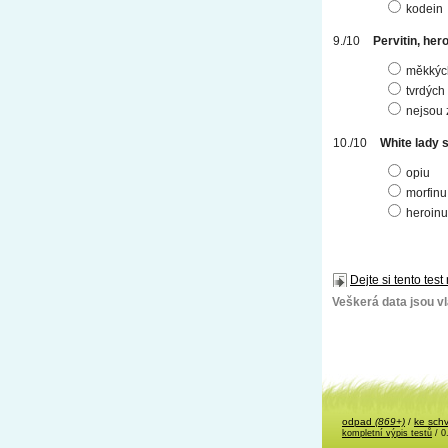
kodein
Pervitin, hero
měkkýc
tvrdých
nejsou
White lady s
opiu
morfinu
heroinu
Dejte si tento test
Veškerá data jsou vla
odpad
(869+)
/
ke sch
kompletní výpis testů
/ 0