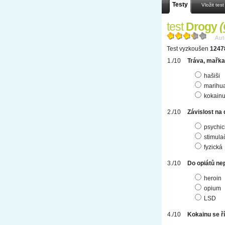
Testy
Vložit test
test
Drogy
(
Aut
Test vyzkoušen
1247
Tráva, mařka
hašiši
marihu
kokain
Závislost na
psychic
stimula
fyzická
Do opiátů nep
heroin
opium
LSD
Kokainu se ř