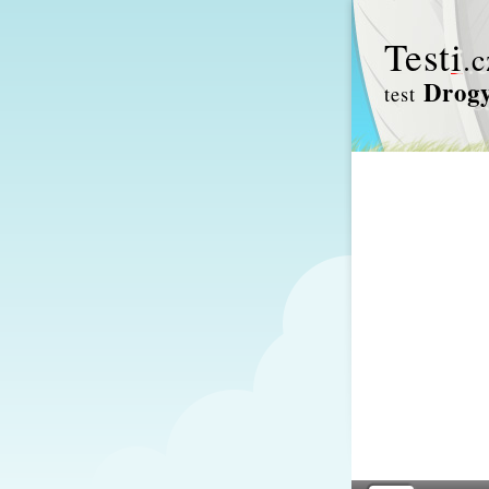
Test
i
.c
Drog
test