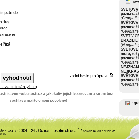
nové
SVĚTOVÁ 
in patří do
poznávač
(Geografie
h drog
SVĚTOVÁ 
poznávač
 drog
(Geografie
 zařazené
SVĚT V O
BRAZÍLIE
e říká
(Geografie
SVĚTOVÉ 
moře, řeky
poznávač
(Geografie
NEJZNÁM
NEJKRÁS
SVĚTOVÉ 
zadat heslo pro úpravu
poznávač
(Geografie
 na vlastní stránky/blog
stnictvím webu testi.cz a jakékoliv jejich kopírování a šíření bez
souhlasu majitele není povoleno!
agr
2004—26 /
Ochrana osobních údajů
/
válení
(53+)
/
design by ginger ninja!
.058s