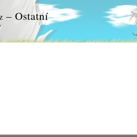
– Ostatní
z
y