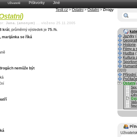
Piškvorky
Jiné
Uživatelé
Testi.cz
>
Ostatní
>
Ostatní
>
Drogy
Ostatní
)
or:
Jana. (
anonym
)
...
vloženo 25.11.2005
8 krát
, průměrný výsledek je
75
%
.
.1
kate
Jazyky
(
, marijánka se říká
Geograf
Historie
Filmy a 
aně
Hudba
(
Kultura 
u
Sportov
Humanit
 drogách nemůže být
(310)
Přírodní
ká
Počítače
Ostatní
ční
Sex
Ano
Zdr
Ost
atří
Vaš
Nez
Přih
íká
Uživatels