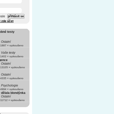
vale
t zde účet
obné testy
Ostatní
1887 × vyzkoušeno
Vaše testy
1402 × vyzkoušeno
igence
Ostatní
13105 × vyzkoušeno
Ostatní
4335 × vyzkoušeno
Psychologie
4994 × vyzkoušeno
ý dělala blondýnka
Ostatní
11712 × vyzkoušeno