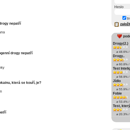
Heslo
tr
rogy nepatří
založi
ana
pod
Drogy(2.)
ø 48.6% / 
ogenní drogy nepatří
Drogy..
ø 60.8% / 
vky
Test Intel
ø 58.9% / 
Jídlo
kainu, která se kouří, je?
ø 55.9% / 
in
Fobie
ø 53.4% / 
Test, kter
atří
ø 20.3% / 