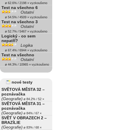
ø 62.6% / 2198 × vyzkoušeno
Test na všechno 6
Ostatní
ø 54.5% / 4509 × vyzkoušeno
Test na všechno 3
Ostatní
ø 52.7% / 5467 × vyzkoušeno
Logický - co sem
nepatří?
Logika
ø 67.4% / 6944 × vyzkoušeno
Test na všechno
Ostatní
ø 44.3% / 10965 × vyzkoušeno
nové testy
SVĚTOVÁ MĚSTA 32 –
poznávačka
(Geografie)
ø 84.2% / 52 ×
SVĚTOVÁ MĚSTA 31 –
poznávačka
(Geografie)
ø 84% / 67 ×
SVĚT V OBRAZECH 2 –
BRAZÍLIE
(Geografie)
ø 83% / 68 ×