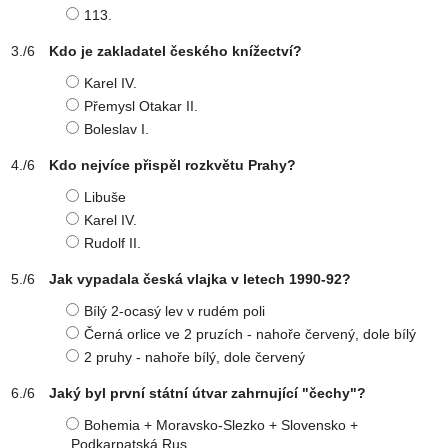
113.
Kdo je zakladatel českého knížectví?
Karel IV.
Přemysl Otakar II.
Boleslav I.
Kdo nejvíce přispěl rozkvětu Prahy?
Libuše
Karel IV.
Rudolf II.
Jak vypadala česká vlajka v letech 1990-92?
Bílý 2-ocasý lev v rudém poli
Černá orlice ve 2 pruzích - nahoře červený, dole bílý
2 pruhy - nahoře bílý, dole červený
Jaký byl první státní útvar zahrnující "čechy"?
Bohemia + Moravsko-Slezko + Slovensko +
Podkarpatská Rus