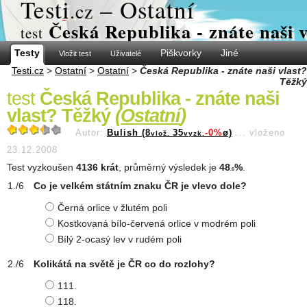
Test
i
– Ostatní
.cz
Česká Republika - znáte naši 
test
Testy
Piškvorky
Jiné
Vložit test
Uživatelé
Testi.cz
>
Ostatní
>
Ostatní
>
Česká Republika - znáte naši vlast?
Těžký
test
Česká Republika - znáte naši
vlast? Těžký
(
Ostatní
)
Autor:
Bulish (8
35
-0%
ø)
...
vloženo
vlož.
vyzk.
23.12.2008
Test vyzkoušen
4136 krát
, průměrný výsledek je
48
%
.
.6
Co je velkém státním znaku ČR je vlevo dole?
Černá orlice v žlutém poli
Kostkovaná bílo-červená orlice v modrém poli
Bílý 2-ocasý lev v rudém poli
Kolikátá na světě je ČR co do rozlohy?
111.
118.