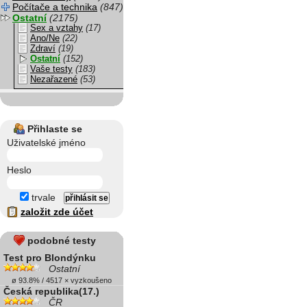
Počítače a technika
(847)
Ostatní
(2175)
Sex a vztahy
(17)
Ano/Ne
(22)
Zdraví
(19)
Ostatní
(152)
Vaše testy
(183)
Nezařazené
(53)
Přihlaste se
Uživatelské jméno
Heslo
trvale
založit zde účet
podobné testy
Test pro Blondýnku
Ostatní
ø 93.8% / 4517 × vyzkoušeno
Česká republika(17.)
ČR