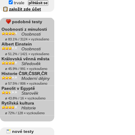
trvale
založit zde účet
podobné testy
Osobnosti z minulosti
Osobnosti
ø 83.1% / 3124 × vyzkoušeno
Albert Einstein
Osobnosti
ø 51.2% / 1421 × vyzkoušeno
Královská věnná města
Středověk
ø 45.9% / 991 × vyzkoušeno
Historie ČSR,ČSSR,ČR
Moderní dějiny
ø 57.5% / 806 × vyzkoušeno
Paeolit v Egyptě
Starověk
ø 43.8% / 16 × vyzkoušeno
Rytířská kultura
Historie
ø 72% / 128 × vyzkoušeno
nové testy