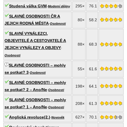
Studená válka GVM
295×
76.1
-
Moderní dějiny
SLAVNÉ OSOBNOSTI ČR A
80×
58.2
JEJICH RODNÁ MĚSTA
-
Osobnosti
SLAVNÍ VYNÁLEZCI,
OBJEVITELÉ A CESTOVATELÉ A
88×
68.3
JEJICH VYNÁLEZY A OBJEVY
-
Osobnosti
SLAVNÉ OSOBNOSTI – mohly
55×
61.6
se potkat? 3
-
Osobnosti
SLAVNÉ OSOBNOSTI – mohly
198×
64.1
se potkat? 2 – Ano/Ne
-
Osobnosti
SLAVNÉ OSOBNOSTI – mohly
208×
61.3
se potkat? 1 – Ano/Ne
-
Osobnosti
Anglická revoluce(2.)
627×
70.1
-
Novověk