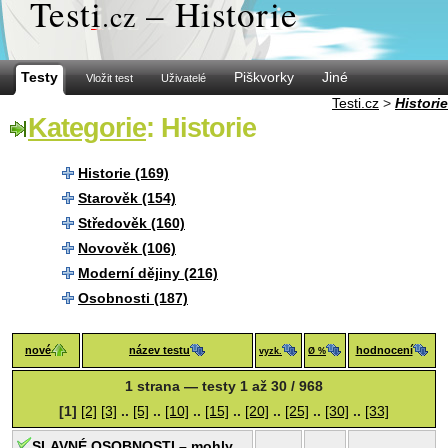
Test
i
– Historie
.cz
Testy
Piškvorky
Jiné
Vložit test
Uživatelé
Testi.cz
>
Historie
Kategorie
: Historie
Historie (169)
Starověk (154)
Středověk (160)
Novověk (106)
Moderní dějiny (216)
Osobnosti (187)
nové
název testu
hodnocení
vyzk.
Ø %
1 strana — testy 1 až 30 / 968
[1]
[2]
[3]
..
[5]
..
[10]
..
[15]
..
[20]
..
[25]
..
[30]
..
[33]
SLAVNÉ OSOBNOSTI – mohly