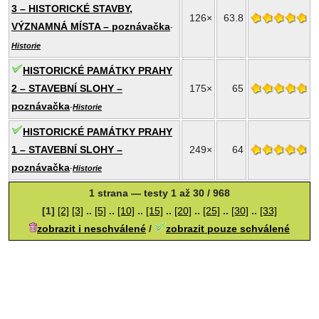
3 – HISTORICKÉ STAVBY,
126×
63.8
VÝZNAMNÁ MÍSTA – poznávačka
-
Historie
HISTORICKÉ PAMÁTKY PRAHY
2 – STAVEBNÍ SLOHY –
175×
65
poznávačka
-
Historie
HISTORICKÉ PAMÁTKY PRAHY
1 – STAVEBNÍ SLOHY –
249×
64
poznávačka
-
Historie
1 strana — testy 1 až 30 / 968
[1]
[2]
[3]
..
[5]
..
[10]
..
[15]
..
[20]
..
[25]
..
[30]
..
[33]
zobrazit i neschválené
/
zobrazit pouze schválené