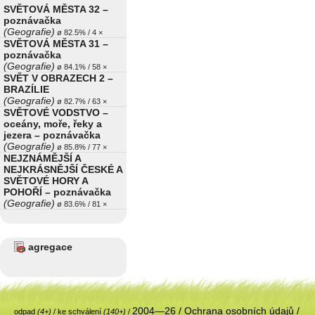
SVĚTOVÁ MĚSTA 32 –
poznávačka
(Geografie)
ø 82.5% / 4 ×
SVĚTOVÁ MĚSTA 31 –
poznávačka
(Geografie)
ø 84.1% / 58 ×
SVĚT V OBRAZECH 2 –
BRAZÍLIE
(Geografie)
ø 82.7% / 63 ×
SVĚTOVÉ VODSTVO –
oceány, moře, řeky a
jezera – poznávačka
(Geografie)
ø 85.8% / 77 ×
NEJZNÁMĚJŠÍ A
NEJKRÁSNĚJŠÍ ČESKÉ A
SVĚTOVÉ HORY A
POHOŘÍ – poznávačka
(Geografie)
ø 83.6% / 81 ×
agregace
2004—26 /
Ochrana osobních údajů
/
odpad
(4+)
/
ke schválení
(140+)
/