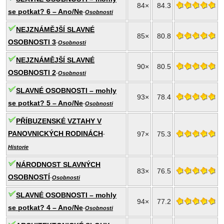
84×
84.3
se potkat? 6 – Ano/Ne
-
Osobnosti
NEJZNÁMĚJŠÍ SLAVNÉ
85×
80.8
OSOBNOSTI 3
-
Osobnosti
NEJZNÁMĚJŠÍ SLAVNÉ
90×
80.5
OSOBNOSTI 2
-
Osobnosti
SLAVNÉ OSOBNOSTI – mohly
93×
78.4
se potkat? 5 – Ano/Ne
-
Osobnosti
PŘÍBUZENSKÉ VZTAHY V
PANOVNICKÝCH RODINÁCH
97×
75.3
-
Historie
NÁRODNOST SLAVNÝCH
83×
76.5
OSOBNOSTÍ
-
Osobnosti
SLAVNÉ OSOBNOSTI – mohly
94×
77.2
se potkat? 4 – Ano/Ne
-
Osobnosti