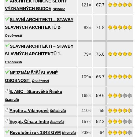
ARCHITEKTONICKÉ SLOHY
121×
67.7
VÝZNAMNÝCH BUDOV
-
Historie
SLAVNÍ ARCHITEKTI – STAVBY
SLAVNÝCH ARCHITEKTŮ 2
83×
71.8
-
Osobnosti
SLAVNÍ ARCHITEKTI – STAVBY
SLAVNÝCH ARCHITEKTŮ 1
79×
76.8
-
Osobnosti
NEJZNÁMĚJŠÍ SLAVNÉ
109×
66.7
OSOBNOSTI
-
Osobnosti
6. ABC - Starověké Řecko
-
168×
59.6
Starověk
Anglie a Vikingové
110×
55
-
Středověk
Egypt, Čína a Indie
157×
52.2
-
Starověk
Revoluční rok 1848 GVM
239×
64
-
Novověk