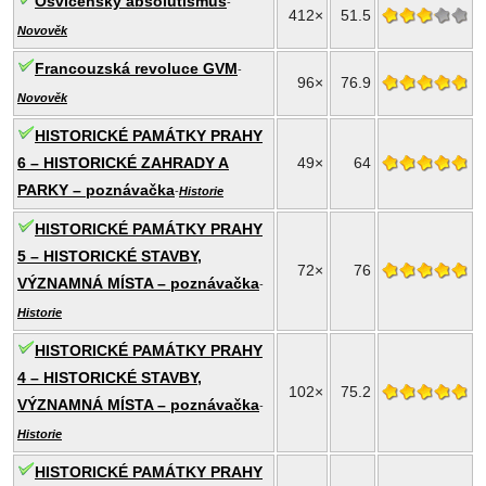
Osvícenský absolutismus
-
412×
51.5
Novověk
Francouzská revoluce GVM
-
96×
76.9
Novověk
HISTORICKÉ PAMÁTKY PRAHY
6 – HISTORICKÉ ZAHRADY A
49×
64
PARKY – poznávačka
-
Historie
HISTORICKÉ PAMÁTKY PRAHY
5 – HISTORICKÉ STAVBY,
72×
76
VÝZNAMNÁ MÍSTA – poznávačka
-
Historie
HISTORICKÉ PAMÁTKY PRAHY
4 – HISTORICKÉ STAVBY,
102×
75.2
VÝZNAMNÁ MÍSTA – poznávačka
-
Historie
HISTORICKÉ PAMÁTKY PRAHY