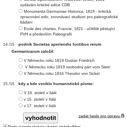
vydáváni kritické edice CDB
Monumenta Germaniae Historica, 1819 - kritická
zpracování edic, srovnávací studium pro paleografické
bádání
Ecole des chartes, Francie, 1821 - učiliště pěstující
PVH a především Paleografii
podnik Societas aperiendis fontibus rerum
Germanicarum založil:
V Německu roku 1819 Gustav Friedrich
V Německu roku 1819 svobodný pán vom Stein
V Německu roku 1816 Theodor von Sickel
kdy a kde vzniklo humanistické písmo:
V 16. století v Itálii
v 15. století v Itálii
v 17. století v Itálii
zadat heslo pro úpravu
Dejte si tento test na vlastní stránky/blog