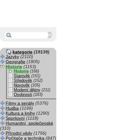
kategorie
(19139)
Jazyky
(2110)
Geografie
(1805)
Historie
(1153)
Historie
(166)
Starověk
(151)
Středověk
(152)
Novověk
(105)
Moderní dějiny
(211)
Osobnosti
(183)
Filmy a seriály
(5376)
Hudba
(1199)
Kultura a knihy
(1290)
Sportovní
(1118)
Humanitní, společenské
(310)
Přírodní vědy
(1756)
Počítače a technika
(847)