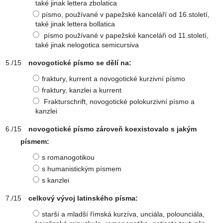
také jinak lettera zbolatica
písmo, používané v papežské kanceláří od 16.století,
také jinak lettera bollatica
písmo používané v papežské kanceláři od 11.století,
také jinak nelogotica semicursiva
novogotické písmo se dělí na:
fraktury, kurrent a novogotické kurzivní písmo
fraktury, kanzlei a kurrent
Frakturschrift, novogotické polokurzivní písmo a
kanzlei
novogotické písmo zároveň koexistovalo s jakým
písmem:
s romanogotikou
s humanistickým písmem
s kanzlei
celkový vývoj latinského písma:
starší a mladší římská kurzíva, unciála, polounciála,