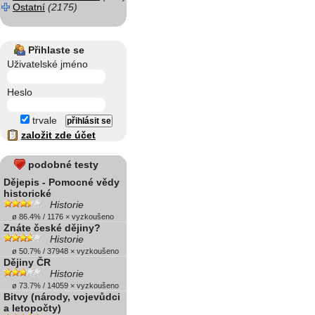
Ostatní
(2175)
Přihlaste se
Uživatelské jméno
Heslo
trvale
založit zde účet
podobné testy
Dějepis - Pomocné vědy
historické
Historie
ø 86.4% / 1176 × vyzkoušeno
Znáte české dějiny?
Historie
ø 50.7% / 37948 × vyzkoušeno
Dějiny ČR
Historie
ø 73.7% / 14059 × vyzkoušeno
Bitvy (národy, vojevůdci
a letopočty)