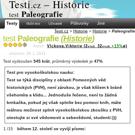
Test
i
– Historie
.cz
Paleografie
test
Testy
Piškvorky
Jiné
Vložit test
Uživatelé
Testi.cz
>
Historie
>
Historie
>
Paleografie
test
Paleografie
(
Historie
)
Autor:
Vlckova.Viktorie (2
32
+15%
ø)
vlož.
vyzk.
...
vloženo 26.1.2011
Test vyzkoušen
545 krát
, průměrný výsledek je
47%
.
Test pro vysokoškolskou nauku:
Test se týká disciplíny z oblasti Pomocných věd
historických (PVH), není zárukou, je však klíčem k bráně
všehomíra a klidu... Jednoduše řečeno, není to žádná
brnkačka, pokud jej však splníte bez pomoci knih, máte
reálnou možnost splnit vysokoškolskou zkoušku z PVH,
otestujte si své vědomosti a sebevědomí, studenti:)))
během 12. století se vyvíjí písmo: