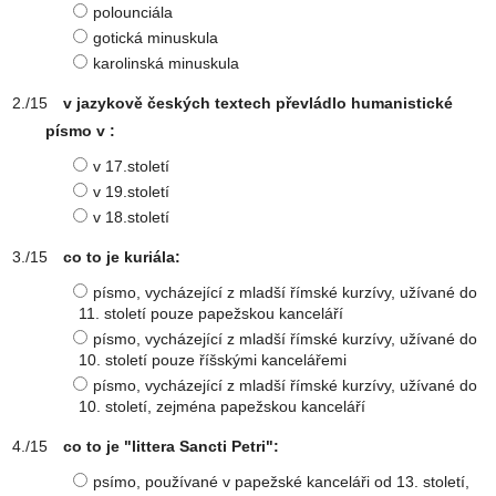
polounciála
gotická minuskula
karolinská minuskula
v jazykově českých textech převládlo humanistické
písmo v :
v 17.století
v 19.století
v 18.století
co to je kuriála:
písmo, vycházející z mladší římské kurzívy, užívané do
11. století pouze papežskou kanceláří
písmo, vycházející z mladší římské kurzívy, užívané do
10. století pouze říšskými kancelářemi
písmo, vycházející z mladší římské kurzívy, užívané do
10. století, zejména papežskou kanceláří
co to je "littera Sancti Petri":
psímo, používané v papežské kanceláři od 13. století,