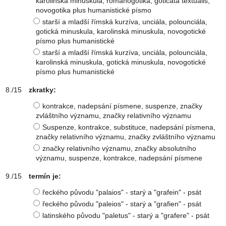
karolinská minuskula, romanogotika, goticata textualis,
novogotika plus humanistické písmo
starší a mladší římská kurzíva, unciála, polounciála,
gotická minuskula, karolinská minuskula, novogotické
písmo plus humanistické
starší a mladší římská kurzíva, unciála, polounciála,
karolinská minuskula, gotická minuskula, novogotické
písmo plus humanistické
zkratky:
kontrakce, nadepsání písmene, suspenze, značky
zvláštního významu, značky relativního významu
Suspenze, kontrakce, substituce, nadepsání písmena,
značky relativního významu, značky zvláštního významu
značky relativního významu, značky absolutního
významu, suspenze, kontrakce, nadepsání písmene
termín je:
řeckého původu "palaios" - starý a "grafein" - psát
řeckého původu "paleios" - starý a "grafien" - psát
latinského původu "paletus" - starý a "grafere" - psát