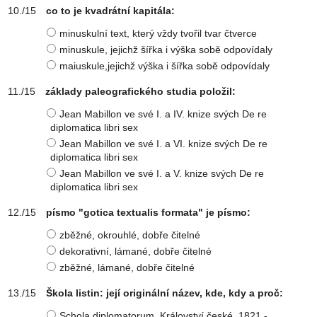
co to je kvadrátní kapitála:
minuskulní text, který vždy tvořil tvar čtverce
minuskule, jejichž šířka i výška sobě odpovídaly
maiuskule,jejichž výška i šířka sobě odpovídaly
základy paleografického studia položil:
Jean Mabillon ve své I. a IV. knize svých De re
diplomatica libri sex
Jean Mabillon ve své I. a VI. knize svých De re
diplomatica libri sex
Jean Mabillon ve své I. a V. knize svých De re
diplomatica libri sex
písmo "gotica textualis formata" je písmo:
zběžné, okrouhlé, dobře čitelné
dekorativní, lámané, dobře čitelné
zběžné, lámané, dobře čitelné
Škola listin: její originální název, kde, kdy a proč:
Schola diplomatorum, Království české, 1821 -