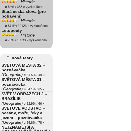
Historie
ø 54% / 383 × vyzkoušeno
Stará česká slova (pro
pobavení)
Historie
ø 57.6% / 2423 × vyzkoušeno
Letopočty
Historie
ø 70% / 10933 × vyzkoušeno
nové testy
SVĚTOVÁ MĚSTA 32 –
poznávačka
(Geografie)
ø 84.5% / 49 ×
SVĚTOVÁ MĚSTA 31 –
poznávačka
(Geografie)
ø 84.1% / 65 ×
SVĚT V OBRAZECH 2 –
BRAZÍLIE
(Geografie)
ø 82.9% / 66 ×
SVĚTOVÉ VODSTVO –
oceány, moře, řeky a
jezera – poznávačka
(Geografie)
ø 85.8% / 78 ×
NEJZNÁMĚJŠÍ A