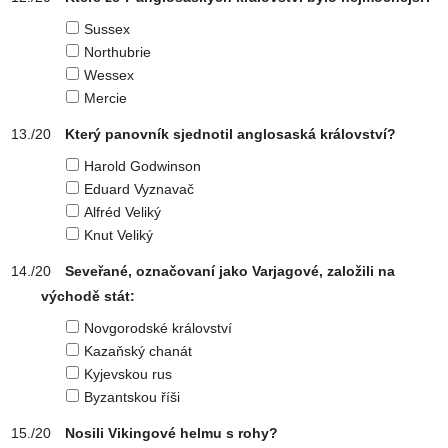
Sussex
Northubrie
Wessex
Mercie
Který panovník sjednotil anglosaská království?
Harold Godwinson
Eduard Vyznavač
Alfréd Veliký
Knut Veliký
Seveřané, označovaní jako Varjagové, založili na
východě stát:
Novgorodské království
Kazaňský chanát
Kyjevskou rus
Byzantskou říši
Nosili Vikingové helmu s rohy?