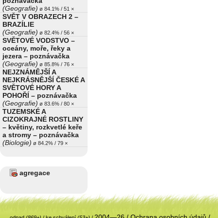
poznávačka
(Geografie)
ø 84.1% / 51 ×
SVĚT V OBRAZECH 2 –
BRAZÍLIE
(Geografie)
ø 82.4% / 56 ×
SVĚTOVÉ VODSTVO –
oceány, moře, řeky a
jezera – poznávačka
(Geografie)
ø 85.8% / 76 ×
NEJZNÁMĚJŠÍ A
NEJKRÁSNĚJŠÍ ČESKÉ A
SVĚTOVÉ HORY A
POHOŘÍ – poznávačka
(Geografie)
ø 83.6% / 80 ×
TUZEMSKÉ A
CIZOKRAJNÉ ROSTLINY
– květiny, rozkvetlé keře
a stromy – poznávačka
(Biologie)
ø 84.2% / 79 ×
agregace
2004—26 /
Ochrana osobních údajů
/
odpad
(869+)
/
ke schválení
(53+)
/