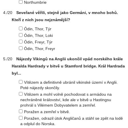
Northumbrie
Seveřané věřili, stejně jako Germáni, v mnoho bohů.
Kteří z nich jsou nejznámější?
Ódin, Thor, Týr
Ódin, Thor, Loki
Ódin, Freyr, Týr
Ódin, Thor, Freyr
Nájezdy Vikingů na Anglii ukončil vpád norského krále
Haralda Hardrady v bitvě u Stamford bridge. Král Hardrada
byl...
Vítězem a definitivně ubránil vikinské území v Anglii.
Poté nájezdy skončily.
Vítězem a mohl volně pochodovat s armádou na
nechráněné království, kde ale v bitvě u Hastingsu
prohrál s Vilémem Dobyvatelem a zemřel.
Poražen a zemřel v bitvě.
Poražen, odrazil útok Angličanů a stáhl se zpět na lodě
a odplul do Norska.