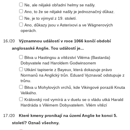
Ne, ale nějaké obřadní helmy se našly.
Ano, to že se nějaké našly je jednoznačný důkaz.
Ne, je to výmysl z 19. století.
Ano, důkazy jsou v Asterixovi a ve Wágnerových
operách.
Významnou událostí v roce 1066 končí období
anglosaské Anglie. Tou událostí je...
Bitva u Hastingsu a vítězství Viléma (Bastarda)
Dobyvatele nad Haroldem Godwinsonem
Utkání tapiserie z Bayeux, která dokazuje právo
Normanů na Anglický trůn. Eduard Vyznavač odstupuje z
trůnu.
Bitva u Mohylových vrchů, kde Vikingové porazili Knuta
Velikého.
Královský rod vymírá a v duelu se o vládu utká Harald
Hardráda s Vilémem Dobyvatelem. Vilém vítězí
Které kmeny pronikají na území Anglie ke konci 5.
století? Označ všechny.