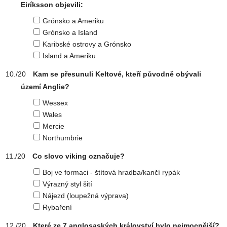
Eiríksson objevili:
Grónsko a Ameriku
Grónsko a Island
Karibské ostrovy a Grónsko
Island a Ameriku
Kam se přesunuli Keltové, kteří původně obývali
území Anglie?
Wessex
Wales
Mercie
Northumbrie
Co slovo viking označuje?
Boj ve formaci - štítová hradba/kančí rypák
Výrazný styl šití
Nájezd (loupežná výprava)
Rybaření
Které ze 7 anglosaských království bylo nejmocnější?