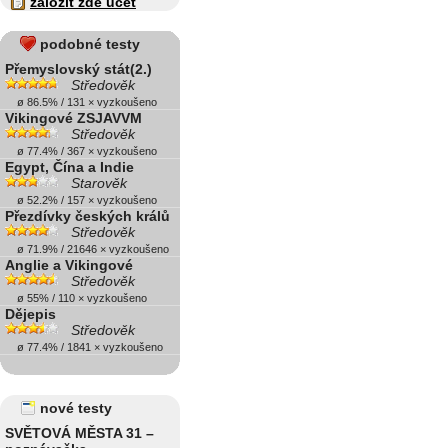
založit zde účet
podobné testy
Přemyslovský stát(2.)
Středověk
ø 86.5% / 131 × vyzkoušeno
Vikingové ZSJAVVM
Středověk
ø 77.4% / 367 × vyzkoušeno
Egypt, Čína a Indie
Starověk
ø 52.2% / 157 × vyzkoušeno
Přezdívky českých králů
Středověk
ø 71.9% / 21646 × vyzkoušeno
Anglie a Vikingové
Středověk
ø 55% / 110 × vyzkoušeno
Dějepis
Středověk
ø 77.4% / 1841 × vyzkoušeno
nové testy
SVĚTOVÁ MĚSTA 31 –