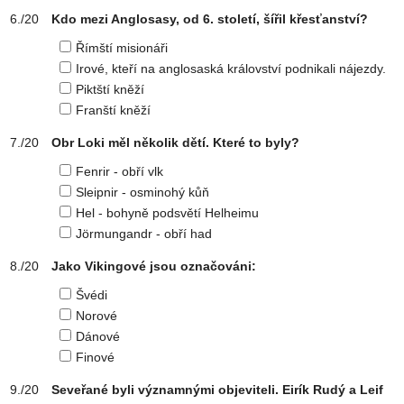
Kdo mezi Anglosasy, od 6. století, šířil křesťanství?
Římští misionáři
Irové, kteří na anglosaská království podnikali nájezdy.
Piktští kněží
Franští kněží
Obr Loki měl několik dětí. Které to byly?
Fenrir - obří vlk
Sleipnir - osminohý kůň
Hel - bohyně podsvětí Helheimu
Jörmungandr - obří had
Jako Vikingové jsou označováni:
Švédi
Norové
Dánové
Finové
Seveřané byli významnými objeviteli. Eirík Rudý a Leif