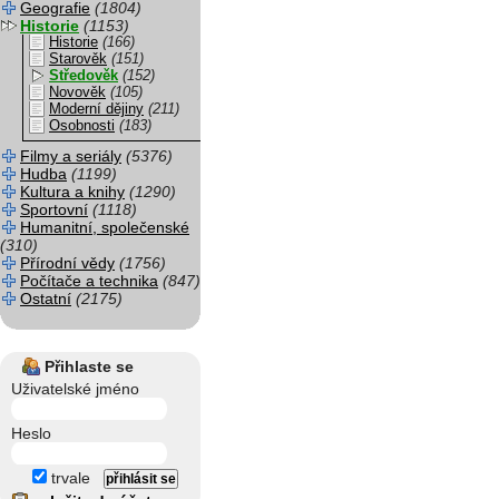
Geografie
(1804)
Historie
(1153)
Historie
(166)
Starověk
(151)
Středověk
(152)
Novověk
(105)
Moderní dějiny
(211)
Osobnosti
(183)
Filmy a seriály
(5376)
Hudba
(1199)
Kultura a knihy
(1290)
Sportovní
(1118)
Humanitní, společenské
(310)
Přírodní vědy
(1756)
Počítače a technika
(847)
Ostatní
(2175)
Přihlaste se
Uživatelské jméno
Heslo
trvale