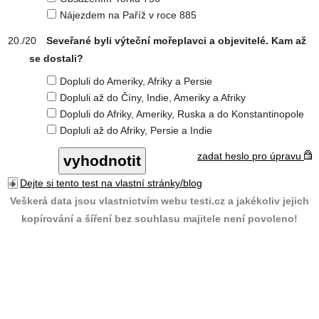
Nájezdem na Paříž v roce 885
Seveřané byli výteční mořeplavci a objevitelé. Kam až
se dostali?
Dopluli do Ameriky, Afriky a Persie
Dopluli až do Číny, Indie, Ameriky a Afriky
Dopluli do Afriky, Ameriky, Ruska a do Konstantinopole
Dopluli až do Afriky, Persie a Indie
zadat heslo pro úpravu
Dejte si tento test na vlastní stránky/blog
Veškerá data jsou vlastnictvím webu testi.cz a jakékoliv jejich
kopírování a šíření bez souhlasu majitele není povoleno!