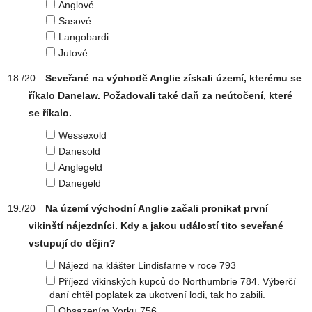
Anglové
Sasové
Langobardi
Jutové
Seveřané na východě Anglie získali území, kterému se
říkalo Danelaw. Požadovali také daň za neútočení, které
se říkalo.
Wessexold
Danesold
Anglegeld
Danegeld
Na území východní Anglie začali pronikat první
vikinští nájezdníci. Kdy a jakou událostí tito seveřané
vstupují do dějin?
Nájezd na klášter Lindisfarne v roce 793
Příjezd vikinských kupců do Northumbrie 784. Výberčí
daní chtěl poplatek za ukotvení lodi, tak ho zabili.
Obsazením Yorku 756