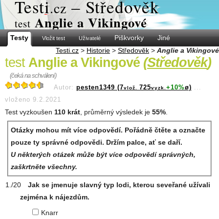
Test
i
– Středověk
.cz
Anglie a Vikingové
test
Testy
Piškvorky
Jiné
Vložit test
Uživatelé
Testi.cz
>
Historie
>
Středověk
>
Anglie a Vikingové
test
Anglie a Vikingové
(
Středověk
)
(čeká na schválení)
Autor:
pesten1349 (7
725
+10%
ø)
...
vlož.
vyzk.
vloženo 9.2.2021
Test vyzkoušen
110 krát
, průměrný výsledek je
55%
.
Otázky mohou mít více odpovědí. Pořádně čtěte a označte
pouze ty správné odpovědi. Držím palce, ať se daří.
U některých otázek může být více odpovědí správných,
zaškrtněte všechny.
Jak se jmenuje slavný typ lodi, kterou seveřané užívali
zejména k nájezdům.
Knarr