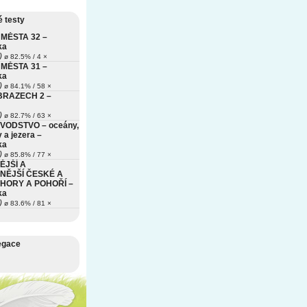
 testy
MĚSTA 32 –
ka
)
ø 82.5% / 4 ×
MĚSTA 31 –
ka
)
ø 84.1% / 58 ×
BRAZECH 2 –
)
ø 82.7% / 63 ×
VODSTVO – oceány,
 a jezera –
ka
)
ø 85.8% / 77 ×
ĚJŠÍ A
NĚJŠÍ ČESKÉ A
HORY A POHOŘÍ –
ka
)
ø 83.6% / 81 ×
egace