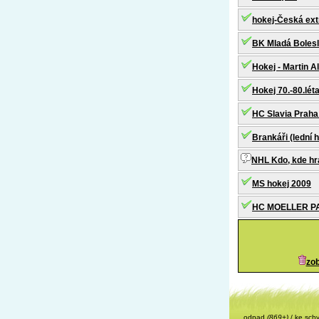
hokej-Česká ext
BK Mladá Boles
Hokej - Martin Al
Hokej 70.-80.lét
HC Slavia Praha
Brankáři (lední 
NHL Kdo, kde hr
MS hokej 2009
HC MOELLER PA
zob
odpad
(869+)
/
ke sch