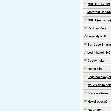
NHL TEST 2009
Montreal Canadi
NHL 1 (náročný)
Karlovy Vary
Legendy NHL
San Jose Shark
Lední hokej - HC
Český hokej
Hokej Zlín
Loga hokejových
MS v ledním hoke
Stará a alternat
Hokej-obecně
HC Znojmo