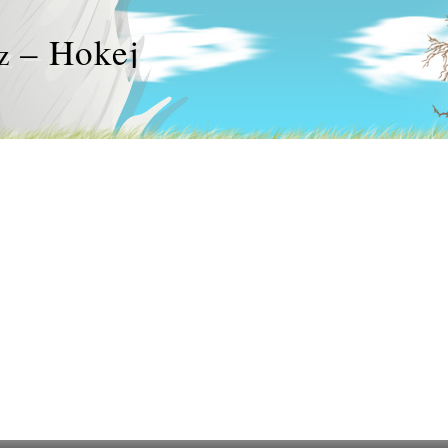
– Hokej
z