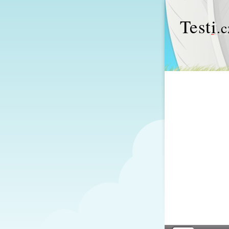
Test
i
.c