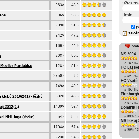
Uživatels
963×
48.9
Heslo
ens
36×
50.6
209×
51.5
tr
založi
242×
47.2
166×
44.9
pod
MS 2004
208×
50.7
s
ø 76.5% / 
 Moeller Pardubice
128×
51.4
HC Lassel
2750×
52
ø 62.8% / 
HC Vsetín
749×
49.1
ø 49.4% / 
Pittsburg
332×
43.8
 klubů 2016/2017- těžký
ø 67.7% / 
1439×
52.4
ji 2012(2.)
Dominik 
654×
56.5
ø 80% / 54
ivní NHL loga (těžké)
MS hokej 
1704×
57.4
ø 56% / 55
223×
54.3