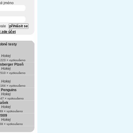
ké jméno
vale
t zde účet
obné testy
Hokej
223 × vyzkoušeno
sberger Plzeň
Hokej
510 × vyzkoušeno
Hokej
164 × vyzkoušeno
h Penguins
Hokej
47 × vyzkoušeno
Hašek
Hokej
9 × vyzkoušeno
2009
Hokej
9 × vyzkoušeno