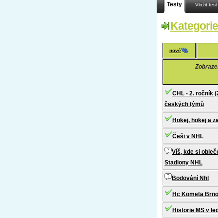
Testy
Vložit test
Kategorie
nové
Zobrazen
CHL - 2. ročník 
českých týmů
Hokej, hokej a z
Češi v NHL
Víš, kde si oble
Stadiony NHL
Bodování Nhl
Hc Kometa Brno
Historie MS v le