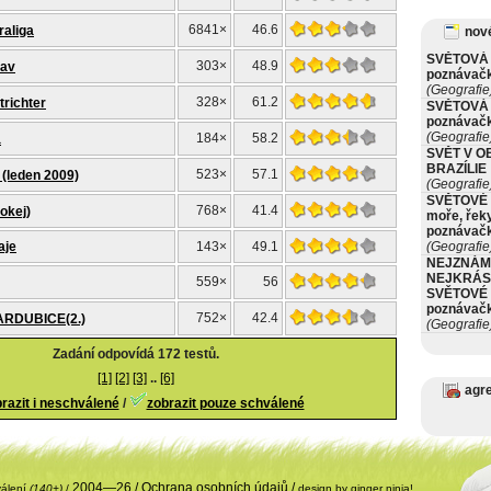
6841×
46.6
raliga
nové
SVĚTOVÁ 
303×
48.9
lav
poznávač
(Geografie
328×
61.2
trichter
SVĚTOVÁ 
poznávač
(Geografie
184×
58.2
a
SVĚT V O
BRAZÍLIE
523×
57.1
 (leden 2009)
(Geografie
SVĚTOVÉ 
768×
41.4
hokej)
moře, řeky
poznávač
aje
143×
49.1
(Geografie
NEJZNÁM
NEJKRÁS
559×
56
SVĚTOVÉ 
poznávač
752×
42.4
RDUBICE(2.)
(Geografie
Zadání odpovídá 172 testů.
[1]
[2]
[3]
..
[6]
agr
razit i neschválené
/
zobrazit pouze schválené
2004—26 /
Ochrana osobních údajů
/
válení
(140+)
/
design by ginger ninja!