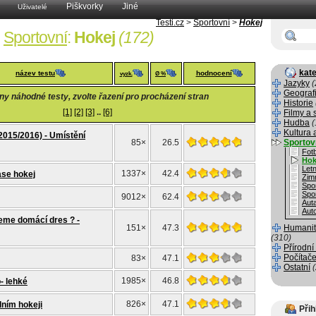
Piškvorky
Jiné
Uživatelé
Testi.cz
>
Sportovní
>
Hokej
Sportovní
:
Hokej
(172)
kate
název testu
hodnocení
vyzk.
Ø %
Jazyky
(
Geograf
y náhodné testy, zvolte řazení pro procházení stran
Historie
[1]
[2]
[3]
..
[6]
Filmy a 
Hudba
(
Kultura 
(2015/2016) - Umístění
85×
26.5
Sportov
Fotb
Hok
Letn
1337×
42.4
ase hokej
Zim
Spo
Spo
9012×
62.4
Aut
Aut
čeme domácí dres ? -
151×
47.3
Humanit
(310)
Přírodní
Počítače
83×
47.1
Ostatní
1985×
46.8
- lehké
826×
47.1
dním hokeji
Přih