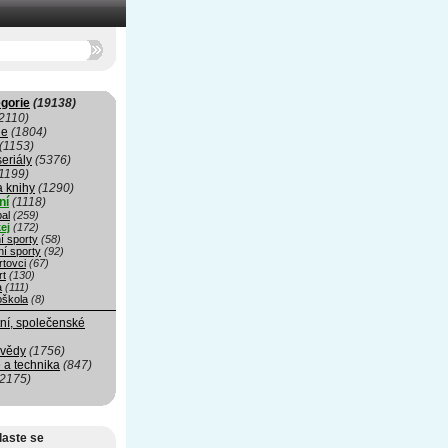
gorie
(19138)
2110)
ie
(1804)
(1153)
seriály
(5376)
1199)
a knihy
(1290)
ní
(1118)
al
(259)
ej
(172)
í sporty
(58)
ní sporty
(92)
rtovci
(67)
rt
(130)
a
(111)
oškola
(8)
ní, společenské
 vědy
(1756)
 a technika
(847)
(2175)
laste se