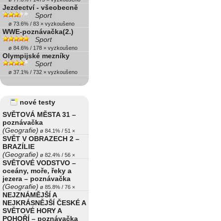
Jezdectví - všeobecně
Sport
ø 73.6% / 83 × vyzkoušeno
WWE-poznávačka(2.)
Sport
ø 84.6% / 178 × vyzkoušeno
Olympijské mezníky
Sport
ø 37.1% / 732 × vyzkoušeno
nové testy
SVĚTOVÁ MĚSTA 31 –
poznávačka
(Geografie)
ø 84.1% / 51 ×
SVĚT V OBRAZECH 2 –
BRAZÍLIE
(Geografie)
ø 82.4% / 56 ×
SVĚTOVÉ VODSTVO –
oceány, moře, řeky a
jezera – poznávačka
(Geografie)
ø 85.8% / 76 ×
NEJZNÁMĚJŠÍ A
NEJKRÁSNĚJŠÍ ČESKÉ A
SVĚTOVÉ HORY A
POHOŘÍ – poznávačka