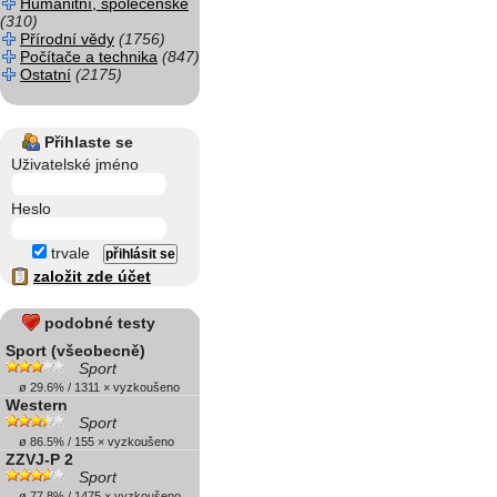
Humanitní, společenské
(310)
Přírodní vědy
(1756)
Počítače a technika
(847)
Ostatní
(2175)
Přihlaste se
Uživatelské jméno
Heslo
trvale
založit zde účet
podobné testy
Sport (všeobecně)
Sport
ø 29.6% / 1311 × vyzkoušeno
Western
Sport
ø 86.5% / 155 × vyzkoušeno
ZZVJ-P 2
Sport
ø 77.8% / 1475 × vyzkoušeno