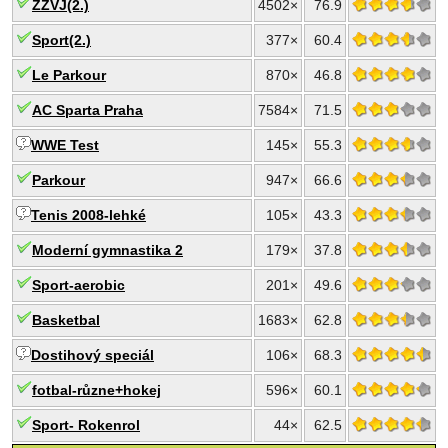
ZZVJ(2.)
4502×
76.9
Sport(2.)
377×
60.4
Le Parkour
870×
46.8
AC Sparta Praha
7584×
71.5
WWE Test
145×
55.3
Parkour
947×
66.6
Tenis 2008-lehké
105×
43.3
Moderní gymnastika 2
179×
37.8
Sport-aerobic
201×
49.6
Basketbal
1683×
62.8
Dostihový speciál
106×
68.3
fotbal-různe+hokej
596×
60.1
Sport- Rokenrol
44×
62.5