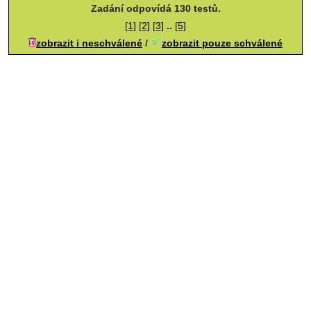
Zadání odpovídá 130 testů.
[1]
[2]
[3]
..
[5]
zobrazit i neschválené
/
zobrazit pouze schválené