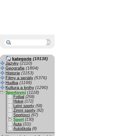
kategorie
(19138)
Jazyky
(2110)
Geografie
(1804)
Historie
(1153)
Filmy a seriály
(5376)
Hudba
(1199)
Kultura a knihy
(1290)
Sportovní
(1118)
Fotbal
(259)
Hokej
(172)
Letní sporty
(58)
Zimní sporty
(92)
Sportovci
(67)
Sport
(130)
Auta
(111)
Autoškola
(8)