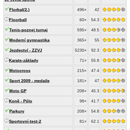
Florbal(2.)
496×
42
Floorball
60×
54.3
Tenis-poznej turnaj
595×
48.5
Moderní gymnastika
365×
55
Jezdectví - ZZVJ
5230×
92.3
Karate-základy
71×
55.8
Motocross
215×
47.4
Sport 2009 - medaile
181×
47
Moto GP
208×
45.3
Koně - Pólo
98×
41.7
Parkury
208×
54.8
Sportovní-test-2
81×
62.1