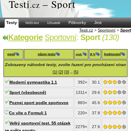
Test
i
– Sport
.cz
Testy
Piškvorky
Jiné
Vložit test
Uživatelé
Testi.cz
>
Sportovní
>
Sport
Kategorie
Sportovní
:
Sport
(130)
nové
název testu
hodnocení
vyzk.
Ø %
Zobrazeny náhodné testy, zvolte řazení pro procházení stran
[1]
[2]
[3]
..
[5]
Moderní gymnastika 1.1
392×
30.1
Sport (všeobecně)
1311×
29.6
Poznej sport podle sportovce
883×
45.6
Co víte o Formuli 1
220×
37.8
Velký sportovní test. 55 otázek
2279×
27.6
ze světa sportu