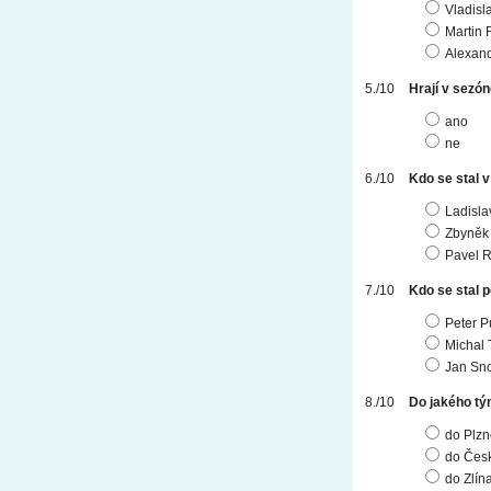
Vladisl
Martin 
Alexand
Hrají v sezón
ano
ne
Kdo se stal 
Ladisla
Zbyněk
Pavel R
Kdo se stal 
Peter P
Michal 
Jan Sn
Do jakého tý
do Plzn
do Čes
do Zlín