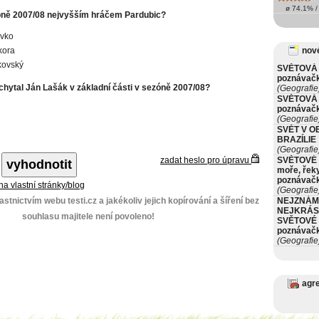
ø 74.1% / 
óně 2007/08 nejvyšším hráčem Pardubic?
ivko
kora
nové
tkovský
SVĚTOVÁ 
poznávač
ychytal Ján Lašák v základní části v sezóně 2007/08?
(Geografie
SVĚTOVÁ 
poznávač
(Geografie
SVĚT V O
BRAZÍLIE
(Geografie
zadat heslo pro úpravu
SVĚTOVÉ 
moře, řeky
poznávač
 na vlastní stránky/blog
(Geografie
stnictvím webu testi.cz a jakékoliv jejich kopírování a šíření bez
NEJZNÁM
NEJKRÁS
souhlasu majitele není povoleno!
SVĚTOVÉ 
poznávač
(Geografie
agr