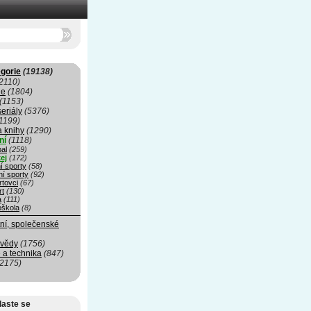
gorie
(19138)
2110)
ie
(1804)
(1153)
seriály
(5376)
1199)
a knihy
(1290)
ní
(1118)
al
(259)
ej
(172)
í sporty
(58)
ní sporty
(92)
rtovci
(67)
rt
(130)
a
(111)
oškola
(8)
ní, společenské
 vědy
(1756)
 a technika
(847)
(2175)
laste se