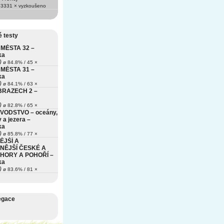
3331 × vyzkoušeno
 testy
MĚSTA 32 –
ka
)
ø 84.8% / 45 ×
MĚSTA 31 –
ka
)
ø 84.1% / 63 ×
BRAZECH 2 –
)
ø 82.8% / 65 ×
VODSTVO – oceány,
 a jezera –
ka
)
ø 85.8% / 77 ×
ĚJŠÍ A
NĚJŠÍ ČESKÉ A
HORY A POHOŘÍ –
ka
)
ø 83.6% / 81 ×
egace