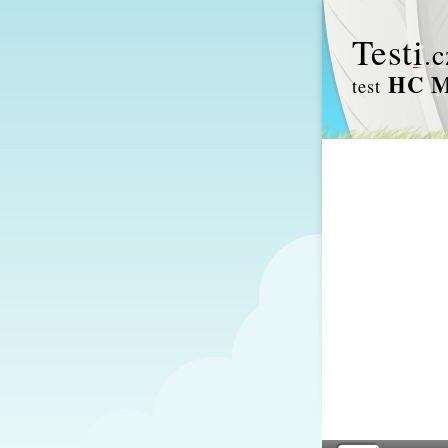
Test
i
.c
HC Mo
test