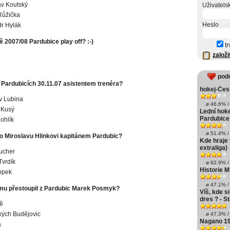
av Koutský
Uživatels
Růžička
Heslo
r Hylák
ě 2007/08 Pardubice play off? :-)
tr
založi
pod
v Pardubicích 30.11.07 asistentem trenéra?
hokej-Čes
v Lubina
ø 46.6% / 
 Kusý
Lední hoke
Pardubice
ohlík
ø 51.4% / 
po Miroslavu Hlinkovi kapitánem Pardubic?
Kde hraje 
extraliga)
ucher
Tvrdík
ø 62.9% / 
Historie M
opek
ø 47.1% / 
mu přestoupil z Pardubic Marek Posmyk?
Víš, kde 
dres ? - 
ě
kých Budějovic
ø 47.3% / 
Nagano 1
a