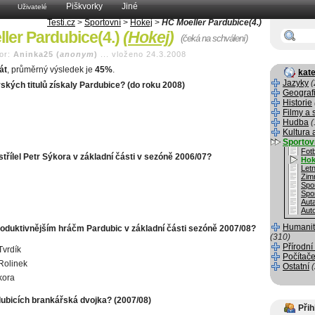
Piškvorky
Jiné
Uživatelé
Testi.cz
>
Sportovní
>
Hokej
>
HC Moeller Pardubice(4.)
ler Pardubice(4.)
(
Hokej
)
(čeká na schválení)
or:
Aninka25 (
anonym
)
...
vloženo 24.3.2008
át
, průměrný výsledek je
45%
.
kate
Jazyky
(
ských titulů získaly Pardubice? (do roku 2008)
Geograf
Historie
Filmy a 
Hudba
(
Kultura 
Sportov
Fotb
střílel Petr Sýkora v základní části v sezóně 2006/07?
Hok
Letn
Zim
Spo
Spo
Aut
Aut
Humanit
roduktivnějším hráčm Pardubic v základní části sezóně 2007/08?
(310)
Přírodní
Tvrdík
Počítače
Rolinek
Ostatní
kora
dubicích brankářská dvojka? (2007/08)
Přih