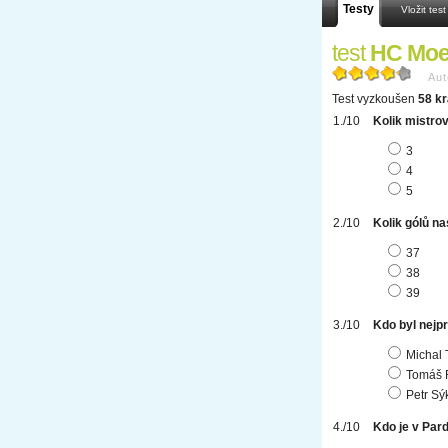
Testy
Vložit test
test
HC Moel
Aut
Test vyzkoušen
58 kr
Kolik mistrov
3
4
5
Kolik gólů na
37
38
39
Kdo byl nejp
Michal 
Tomáš 
Petr Sý
Kdo je v Par