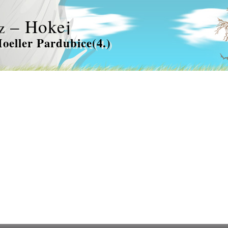
– Hokej
z
eller Pardubice(4.)