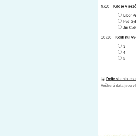
Kdo je v sez
Libor P
Petr Sý
Jiří Ce
Kolik nul v
3
4
5
Dejte si tento test
Veškerá data jsou vla