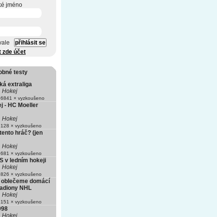
ké jméno
vale
t zde účet
obné testy
ká extraliga
Hokej
6841 × vyzkoušeno
j - HC Moeller
Hokej
128 × vyzkoušeno
tento hráč? (jen
Hokej
681 × vyzkoušeno
S v ledním hokeji
Hokej
826 × vyzkoušeno
si oblečeme domácí
Stadiony NHL
Hokej
151 × vyzkoušeno
998
Hokej