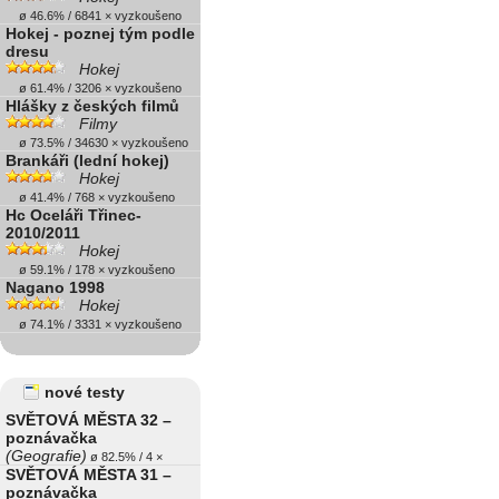
ø 46.6% / 6841 × vyzkoušeno
Hokej - poznej tým podle
dresu
Hokej
ø 61.4% / 3206 × vyzkoušeno
Hlášky z českých filmů
Filmy
ø 73.5% / 34630 × vyzkoušeno
Brankáři (lední hokej)
Hokej
ø 41.4% / 768 × vyzkoušeno
Hc Oceláři Třinec-
2010/2011
Hokej
ø 59.1% / 178 × vyzkoušeno
Nagano 1998
Hokej
ø 74.1% / 3331 × vyzkoušeno
nové testy
SVĚTOVÁ MĚSTA 32 –
poznávačka
(Geografie)
ø 82.5% / 4 ×
SVĚTOVÁ MĚSTA 31 –
poznávačka