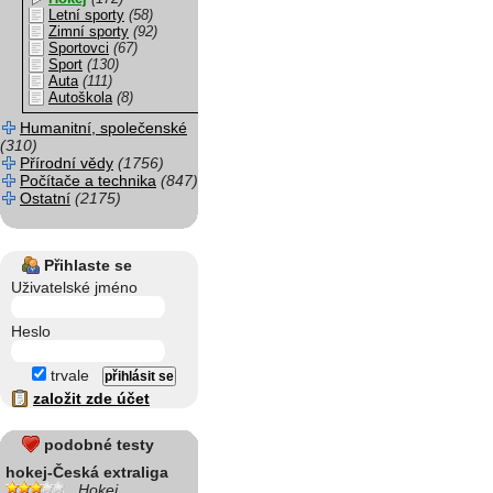
Letní sporty
(58)
Zimní sporty
(92)
Sportovci
(67)
Sport
(130)
Auta
(111)
Autoškola
(8)
Humanitní, společenské
(310)
Přírodní vědy
(1756)
Počítače a technika
(847)
Ostatní
(2175)
Přihlaste se
Uživatelské jméno
Heslo
trvale
založit zde účet
podobné testy
hokej-Česká extraliga
Hokej