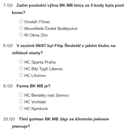
Zatím poslední výhra BK MB letos za 3 body byla proti
komu?
Oceláři Třinec
Mountfield České Budějovice
RI Okna Zlín
V sezóně 06/07 byl Filip Šindelář v jakém klubu na
střídavé starty?
HC Sparta Praha
HC Bílý Tygři Liberec
HC Lítvínov
Farma BK MB je?
HC Benátky nad Jizerou
HC Vrchlabí
HC Nymburk
Třetí golman BK MB Jágr se křestním jménem
jmenuje?