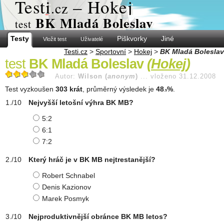
Test
i
– Hokej
.cz
BK Mladá Boleslav
test
Testy
Piškvorky
Jiné
Vložit test
Uživatelé
Testi.cz
>
Sportovní
>
Hokej
>
BK Mladá Boleslav
test
BK Mladá Boleslav
(
Hokej
)
Autor:
Wilson (
anonym
)
...
vloženo 31.12.2008
Test vyzkoušen
303 krát
, průměrný výsledek je
48
%
.
.9
Nejvyšší letošní výhra BK MB?
5:2
6:1
7:2
Který hráč je v BK MB nejtrestanější?
Robert Schnabel
Denis Kazionov
Marek Posmyk
Nejproduktivnější obránce BK MB letos?