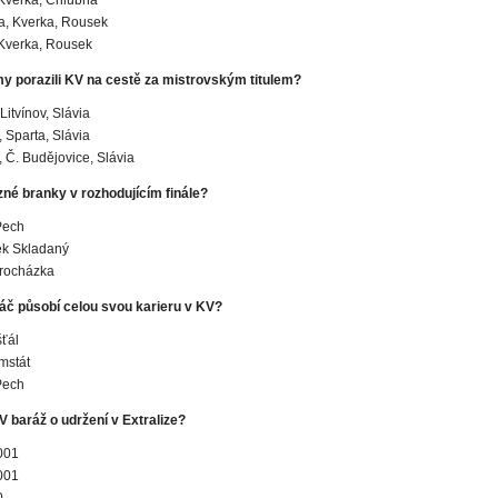
Kverka, Chlubna
a, Kverka, Rousek
Kverka, Rousek
ýmy porazili KV na cestě za mistrovským titulem?
Litvínov, Slávia
, Sparta, Slávia
v, Č. Budějovice, Slávia
zné branky v rozhodujícím finále?
Pech
ek Skladaný
Procházka
áč působí celou svou karieru v KV?
ťál
mstát
Pech
V baráž o udržení v Extralize?
001
001