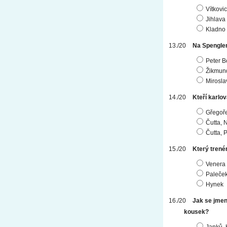
Vítkovi
Jihlava
Kladno
Na Spengler
Peter B
Žikmund
Mirosla
Kteří karlo
Gřegoře
Čutta, 
Čutta, 
Který trenér
Venera
Paleče
Hynek
Jak se jmeno
kousek?