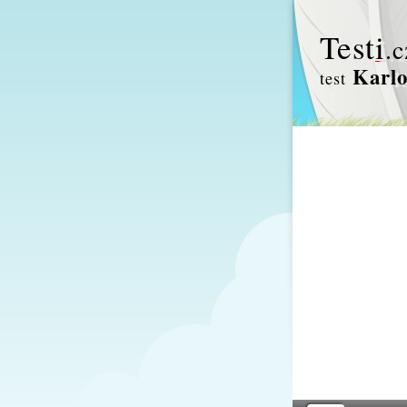
Test
i
.c
Karlo
test