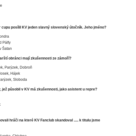
ce
 cupu posílil KV jeden slavný slovenský útočník. Jeho jméno?
ondra
 Pálfy
v Šatan
varští obránci mají zkušennosti ze zámoří?
k, Parýzek, Dobroň
Nosek, Hájek
Parýzek, Sloboda
, jež působil v KV má zkušennosti, jako asistent u repre?
k
vali hráči na které KV Fanclub skandoval ..... k titulu jsme