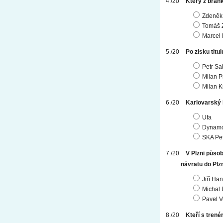
Který z brank
Zdeněk
Tomáš 
Marcel
Po zisku titu
Petr Sai
Milan 
Milan K
Karlovarský 
Ufa
Dynamo
SKA Pe
V Plzni působ
návratu do Plzn
Jiří Han
Michal 
Pavel V
Kteří s trené