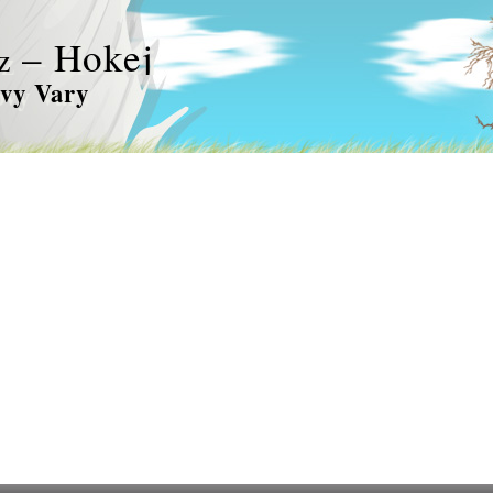
– Hokej
z
vy Vary