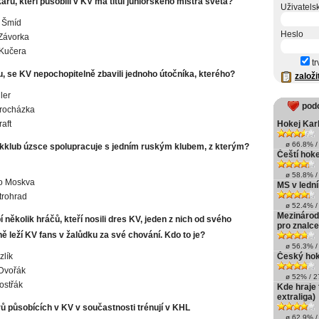
ářů, kteří působili v KV má titul juniorského mistra světa?
Uživatels
 Šmíd
Heslo
Závorka
 Kučera
tr
lu, se KV nepochopitelně zbavili jednoho útočníka, kterého?
založi
ler
pod
Procházka
raft
Hokej Kar
ø 66.8% / 
kklub úzsce spolupracuje s jedním ruským klubem, z kterým?
Čeští hok
ø 58.8% / 
 Moskva
MS v lední
trohrad
ø 52.4% / 
Mezinárodn
í několik hráčů, kteří nosili dres KV, jeden z nich od svého
pro znalce
ě leží KV fans v žalůdku za své chování. Kdo to je?
ø 56.3% / 
zlík
Český hok
Dvořák
ø 52% / 27
ostřák
Kde hraje 
extraliga)
rů působících v KV v součastnosti trénují v KHL
ø 62.9% / 