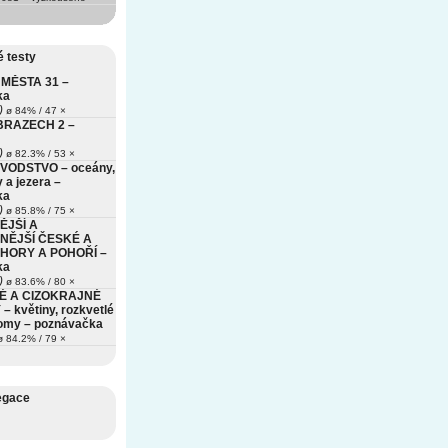
 testy
MĚSTA 31 –
ka
)
ø 84% / 47 ×
BRAZECH 2 –
)
ø 82.3% / 53 ×
VODSTVO – oceány,
 a jezera –
ka
)
ø 85.8% / 75 ×
ĚJŠÍ A
NĚJŠÍ ČESKÉ A
HORY A POHOŘÍ –
ka
)
ø 83.6% / 80 ×
É A CIZOKRAJNÉ
– květiny, rozkvetlé
romy – poznávačka
 84.2% / 79 ×
egace