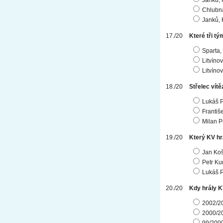
Janků, 
Chlubn
Janků, 
Které tři t
Sparta, 
Litvínov
Litvíno
Střelec vítě
Lukáš 
Františ
Milan 
Který KV hr
Jan Koš
Petr Ku
Lukáš 
Kdy hrály K
2002/2
2000/2