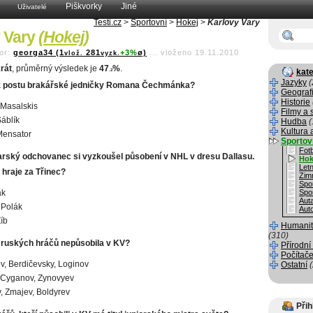
Piškvorky
Jiné
Uživatelé
Testi.cz
>
Sportovní
>
Hokej
>
Karlovy Vary
 Vary
(
Hokej
)
or:
georga34 (1
281
+3%
ø)
...
vloženo 19.11.2010
vlož.
vyzk.
rát
, průměrný výsledek je
47
%
.
kate
.2
Jazyky
(
 z postu brakářské jedničky Romana Čechmánka?
Geograf
Historie
Masalskis
Filmy a 
áblík
Hudba
(
Kultura 
Mensator
Sportov
Fotb
arský odchovanec si vyzkoušel působení v NHL v dresu Dallasu.
Hok
Letn
 hraje za Třinec?
Zim
Spo
ák
Spo
Aut
 Polák
Aut
íb
Humanit
(310)
ic ruských hráčů nepůsobila v KV?
Přírodní
Počítače
v, Berdičevsky, Loginov
Ostatní
 Cyganov, Zynovyev
, Zmajev, Boldyrev
Přih