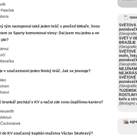
ulík
 Paleček
ýkora
nové
SVĚTOVÁ 
ký tým nastupoval také jeden hráč s pověstí bitkaře. Svou
poznávač
tem ze Sparty komentoval slovy: Dal jsem mu jednu a on
(Geografie
SVĚT V O
 jde?
BRAZÍLIE
(Geografie
strnul
SVĚTOVÉ 
očí
moře, řeky
poznávač
Hlavačka
(Geografie
NEJZNÁM
je v součastnosti jeden finský hráč. Jak se jmenuje?
NEJKRÁS
SVĚTOVÉ 
okko
poznávač
(Geografie
rinen
TUZEMSK
hiarvi
ROSTLINY 
keře a st
ý brankář pochází s KV a načal zde svou úspěšnou karieru?
(Biologie)
ø
Neuwirth
Vokoun
agr
 Čechmánek
el do KV současný kapitán mužstva Václav Skuhravý?