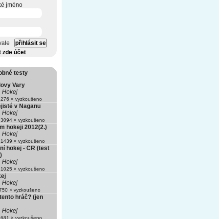
ké jméno
vale
t zde účet
obné testy
lovy Vary
Hokej
276 × vyzkoušeno
ejisté v Naganu
Hokej
3094 × vyzkoušeno
m hokeji 2012(2.)
Hokej
1439 × vyzkoušeno
í hokej - ČR (test
)
Hokej
1025 × vyzkoušeno
ej
Hokej
50 × vyzkoušeno
tento hráč? (jen
Hokej
681 × vyzkoušeno