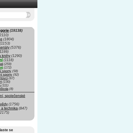
gorie
(19138)
2110)
ie
(1804)
(1153)
seriály
(5376)
1199)
a knihy
(1290)
ní
(1118)
al
(259)
ej
(172)
í sporty
(58)
ní sporty
(92)
rtovci
(67)
rt
(130)
a
(111)
oškola
(8)
ní, společenské
 vědy
(1756)
 a technika
(847)
(2175)
laste se