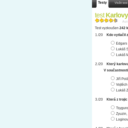
Testy
Vložit test
test
Karlovy
Aut
Test vyzkoušen
242 k
Kdo vytlačil
Edgars 
Lukáš S
Lukáš 
Který karlov
V součastnosti
Jiří Pol
Vojtěch
Lukáš Z
Která z troj
Tsyguro
Zyuzin,
Loginov