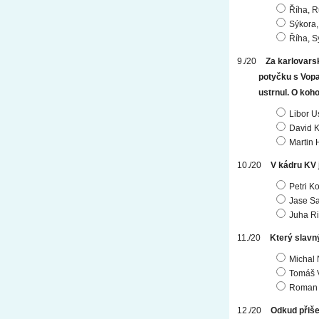
Říha, R
Sýkora,
Říha, S
Za karlovars
potyčku s Vopa
ustrnul. O koho
Libor U
David K
Martin 
V kádru KV 
Petri K
Jase Sa
Juha Ri
Který slavn
Michal 
Tomáš 
Roman
Odkud přiš