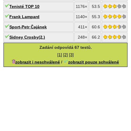
Tenisté TOP 10
1176×
53.5
Frank Lampard
1140×
55.3
Sport-Petr Čajánek
411×
60.6
Sidney Crosby(2.)
248×
66.2
Zadání odpovídá 67 testů.
[1]
[2]
[3]
zobrazit i neschválené
/
zobrazit pouze schválené