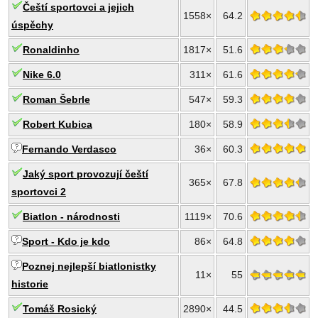
Čeští sportovci a jejich
1558×
64.2
úspěchy
Ronaldinho
1817×
51.6
Nike 6.0
311×
61.6
Roman Šebrle
547×
59.3
Robert Kubica
180×
58.9
Fernando Verdasco
36×
60.3
Jaký sport provozují čeští
365×
67.8
sportovci 2
Biatlon - národnosti
1119×
70.6
Sport - Kdo je kdo
86×
64.8
Poznej nejlepší biatlonistky
11×
55
historie
Tomáš Rosický
2890×
44.5