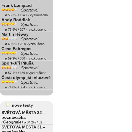
Frank Lampard
Sportovci
ø 55.3% / 1140 × vyzkoušeno
Andy Roddick
Sportovci
ø 73.8% / 207 × vyzkoušeno
Martin Réway
Sportovci
ø 69.5% / 25 × vyzkoušeno
Cesc Fabregas
Sportovci
ø 59.9% / 350 × vyzkoušeno
Sport-Jiří Piluša
Sportovci
ø 57.4% / 139 × vyzkoušeno
Čeští olympijští vítězové
Sportovci
ø 74.8% / 804 × vyzkoušeno
nové testy
SVĚTOVÁ MĚSTA 32 –
poznávačka
(Geografie)
ø 84.2% / 52 ×
SVĚTOVÁ MĚSTA 31 –
poznávačka