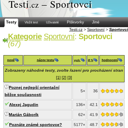
Test
i
– Sportovci
.cz
Testy
Piškvorky
Jiné
Vložit test
Uživatelé
Testi.cz
>
Sportovní
>
Sportovci
Kategorie
Sportovní
:
Sportovci
(67)
nové
název testu
hodnocení
vyzk.
Ø %
Zobrazeny náhodné testy, zvolte řazení pro procházení stran
[1]
[2]
[3]
Poznej nejlepší orientační
5×
36
běžce současnosti
Alexej Jagudin
136×
42.1
Marián Gáborík
62×
41.9
Poznáte známé sportovce?
5177×
48.7