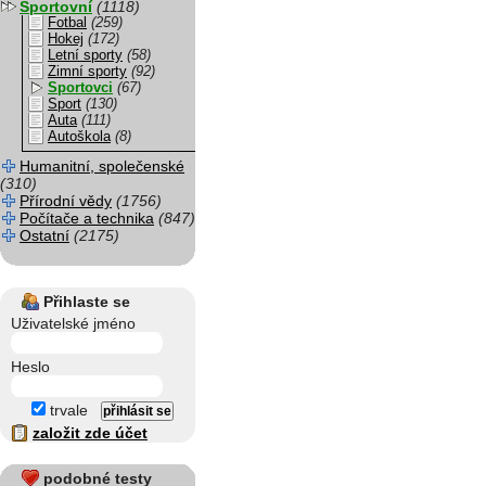
Sportovní
(1118)
Fotbal
(259)
Hokej
(172)
Letní sporty
(58)
Zimní sporty
(92)
Sportovci
(67)
Sport
(130)
Auta
(111)
Autoškola
(8)
Humanitní, společenské
(310)
Přírodní vědy
(1756)
Počítače a technika
(847)
Ostatní
(2175)
Přihlaste se
Uživatelské jméno
Heslo
trvale
založit zde účet
podobné testy