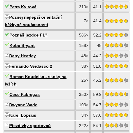
Petra Kvitová
310×
41.1
Poznej nejlepší orientační
7×
41.4
běžkyně současnosti
Poznáš jezdce F1?
586×
52.2
Kobe Bryant
158×
48
Dany Heatley
48×
44.2
Fernando Verdasco 2
38×
51.8
Roman Koudelka - skoky na
25×
45.2
lyžích
Cesc Fabregas
350×
59.9
Dwyane Wade
103×
54.7
Karel Loprais
34×
57.6
Přezdívky sportovců
222×
54.1