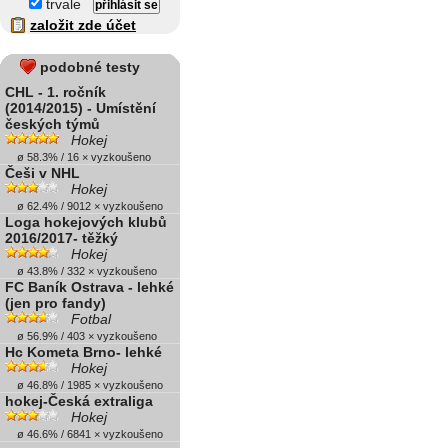
trvale
založit zde účet
podobné testy
CHL - 1. ročník
(2014/2015) - Umístění
českých týmů
Hokej
ø 58.3% / 16 × vyzkoušeno
Češi v NHL
Hokej
ø 62.4% / 9012 × vyzkoušeno
Loga hokejových klubů
2016/2017- těžký
Hokej
ø 43.8% / 332 × vyzkoušeno
FC Baník Ostrava - lehké
(jen pro fandy)
Fotbal
ø 56.9% / 403 × vyzkoušeno
Hc Kometa Brno- lehké
Hokej
ø 46.8% / 1985 × vyzkoušeno
hokej-Česká extraliga
Hokej
ø 46.6% / 6841 × vyzkoušeno