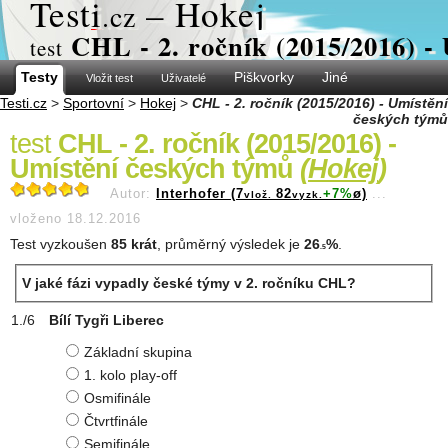
Test
i
– Hokej
.cz
CHL - 2. ročník (2015/2016) -
test
Testy
Piškvorky
Jiné
Vložit test
Uživatelé
Testi.cz
>
Sportovní
>
Hokej
>
CHL - 2. ročník (2015/2016) - Umístění
českých týmů
test
CHL - 2. ročník (2015/2016) -
Umístění českých týmů
(
Hokej
)
Autor:
Interhofer (7
82
+7%
ø)
...
vlož.
vyzk.
vloženo 18.12.2016
Test vyzkoušen
85 krát
, průměrný výsledek je
26
%
.
.5
V jaké fázi vypadly české týmy v 2. ročníku CHL?
Bílí Tygři Liberec
Základní skupina
1. kolo play-off
Osmifinále
Čtvrtfinále
Semifinále