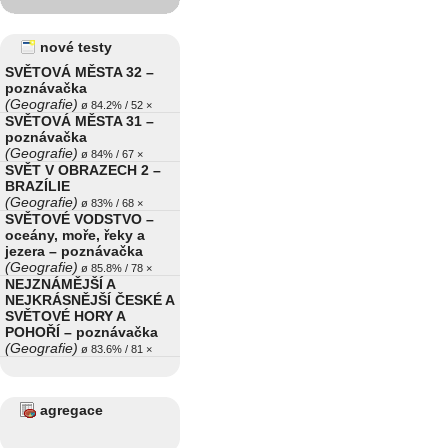
nové testy
SVĚTOVÁ MĚSTA 32 –
poznávačka
(Geografie)
ø 84.2% / 52 ×
SVĚTOVÁ MĚSTA 31 –
poznávačka
(Geografie)
ø 84% / 67 ×
SVĚT V OBRAZECH 2 –
BRAZÍLIE
(Geografie)
ø 83% / 68 ×
SVĚTOVÉ VODSTVO –
oceány, moře, řeky a
jezera – poznávačka
(Geografie)
ø 85.8% / 78 ×
NEJZNÁMĚJŠÍ A
NEJKRÁSNĚJŠÍ ČESKÉ A
SVĚTOVÉ HORY A
POHOŘÍ – poznávačka
(Geografie)
ø 83.6% / 81 ×
agregace