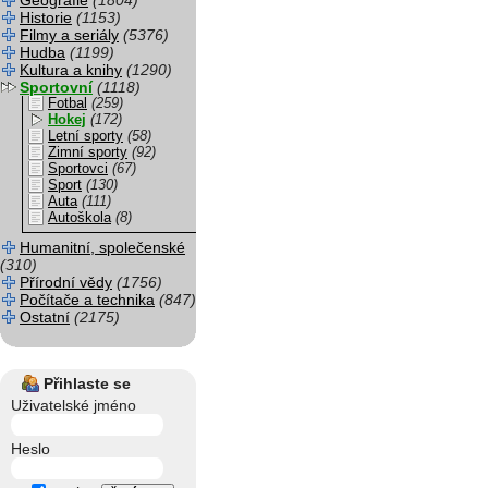
Geografie
(1804)
Historie
(1153)
Filmy a seriály
(5376)
Hudba
(1199)
Kultura a knihy
(1290)
Sportovní
(1118)
Fotbal
(259)
Hokej
(172)
Letní sporty
(58)
Zimní sporty
(92)
Sportovci
(67)
Sport
(130)
Auta
(111)
Autoškola
(8)
Humanitní, společenské
(310)
Přírodní vědy
(1756)
Počítače a technika
(847)
Ostatní
(2175)
Přihlaste se
Uživatelské jméno
Heslo