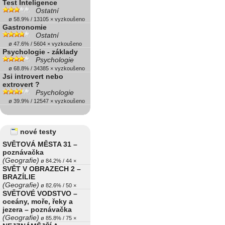
Test Inteligence
Ostatní
ø 58.9% / 13105 × vyzkoušeno
Gastronomie
Ostatní
ø 47.6% / 5604 × vyzkoušeno
Psychologie - základy
Psychologie
ø 68.8% / 34385 × vyzkoušeno
Jsi introvert nebo
extrovert ?
Psychologie
ø 39.9% / 12547 × vyzkoušeno
nové testy
SVĚTOVÁ MĚSTA 31 –
poznávačka
(Geografie)
ø 84.2% / 44 ×
SVĚT V OBRAZECH 2 –
BRAZÍLIE
(Geografie)
ø 82.6% / 50 ×
SVĚTOVÉ VODSTVO –
oceány, moře, řeky a
jezera – poznávačka
(Geografie)
ø 85.8% / 75 ×