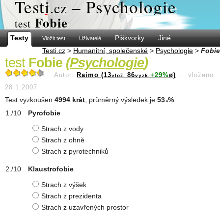
Test
i
– Psychologie
.cz
Fobie
test
Testy
Piškvorky
Jiné
Vložit test
Uživatelé
Testi.cz
>
Humanitní, společenské
>
Psychologie
>
Fobie
test
Fobie
(
Psychologie
)
Autor:
Raimo (13
86
+29%
ø)
...
vloženo
vlož.
vyzk.
28.1.2007
Test vyzkoušen
4994 krát
, průměrný výsledek je
53
%
.
.4
Pyrofobie
Strach z vody
Strach z ohně
Strach z pyrotechniků
Klaustrofobie
Strach z výšek
Strach z prezidenta
Strach z uzavřených prostor