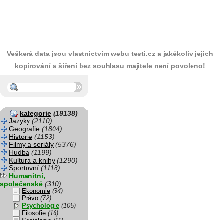
Veškerá data jsou vlastnictvím webu testi.cz a jakékoliv jejich
kopírování a šíření bez souhlasu majitele není povoleno!
kategorie
(19138)
Jazyky
(2110)
Geografie
(1804)
Historie
(1153)
Filmy a seriály
(5376)
Hudba
(1199)
Kultura a knihy
(1290)
Sportovní
(1118)
Humanitní,
společenské
(310)
Ekonomie
(34)
Právo
(72)
Psychologie
(105)
Filosofie
(16)