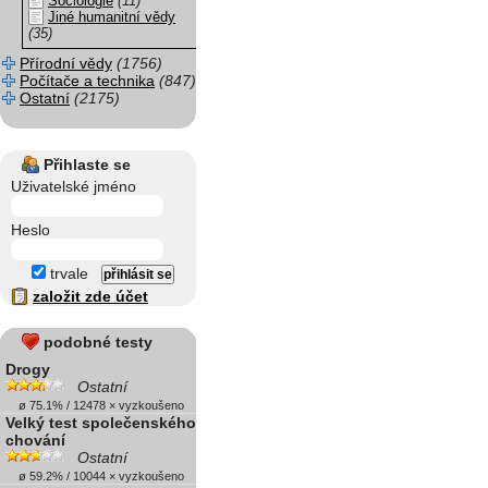
Sociologie
(11)
Jiné humanitní vědy
(35)
Přírodní vědy
(1756)
Počítače a technika
(847)
Ostatní
(2175)
Přihlaste se
Uživatelské jméno
Heslo
trvale
založit zde účet
podobné testy
Drogy
Ostatní
ø 75.1% / 12478 × vyzkoušeno
Velký test společenského
chování
Ostatní
ø 59.2% / 10044 × vyzkoušeno