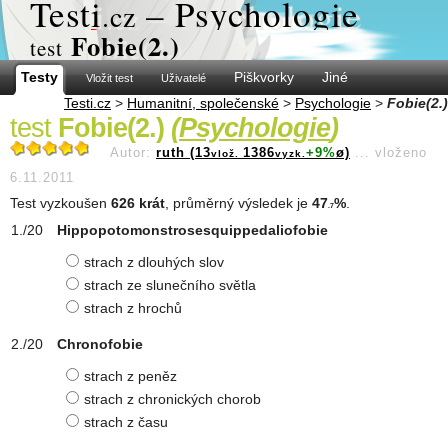
Test
i
– Psychologie
.cz
Fobie(2.)
test
Testy
Piškvorky
Jiné
Vložit test
Uživatelé
Testi.cz
>
Humanitní, společenské
>
Psychologie
>
Fobie(2.)
test
Fobie(2.)
(
Psychologie
)
Autor:
ruth (13
1386
+9%
ø)
...
vloženo
vlož.
vyzk.
6.11.2011
Test vyzkoušen
626 krát
, průměrný výsledek je
47
%
.
.7
Hippopotomonstrosesquippedaliofobie
strach z dlouhých slov
strach ze slunečního světla
strach z hrochů
Chronofobie
strach z peněz
strach z chronických chorob
strach z času