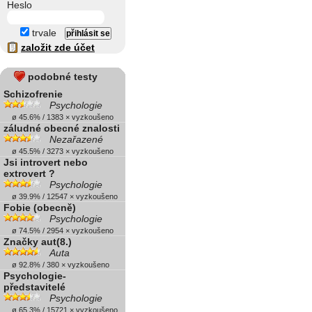
Heslo
trvale
založit zde účet
podobné testy
Schizofrenie
Psychologie
ø 45.6% / 1383 × vyzkoušeno
záludné obecné znalosti
Nezařazené
ø 45.5% / 3273 × vyzkoušeno
Jsi introvert nebo
extrovert ?
Psychologie
ø 39.9% / 12547 × vyzkoušeno
Fobie (obecně)
Psychologie
ø 74.5% / 2954 × vyzkoušeno
Značky aut(8.)
Auta
ø 92.8% / 380 × vyzkoušeno
Psychologie-
představitelé
Psychologie
ø 65.3% / 15721 × vyzkoušeno