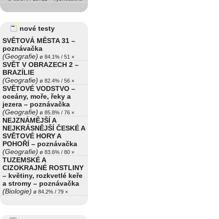
nové testy
SVĚTOVÁ MĚSTA 31 –
poznávačka
(Geografie)
ø 84.1% / 51 ×
SVĚT V OBRAZECH 2 –
BRAZÍLIE
(Geografie)
ø 82.4% / 56 ×
SVĚTOVÉ VODSTVO –
oceány, moře, řeky a
jezera – poznávačka
(Geografie)
ø 85.8% / 76 ×
NEJZNÁMĚJŠÍ A
NEJKRÁSNĚJŠÍ ČESKÉ A
SVĚTOVÉ HORY A
POHOŘÍ – poznávačka
(Geografie)
ø 83.6% / 80 ×
TUZEMSKÉ A
CIZOKRAJNÉ ROSTLINY
– květiny, rozkvetlé keře
a stromy – poznávačka
(Biologie)
ø 84.2% / 79 ×