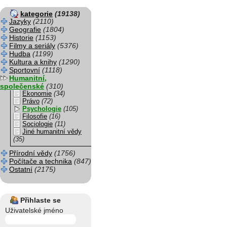
kategorie
(19138)
Jazyky
(2110)
Geografie
(1804)
Historie
(1153)
Filmy a seriály
(5376)
Hudba
(1199)
Kultura a knihy
(1290)
Sportovní
(1118)
Humanitní,
společenské
(310)
Ekonomie
(34)
Právo
(72)
Psychologie
(105)
Filosofie
(16)
Sociologie
(11)
Jiné humanitní vědy
(35)
Přírodní vědy
(1756)
Počítače a technika
(847)
Ostatní
(2175)
Přihlaste se
Uživatelské jméno