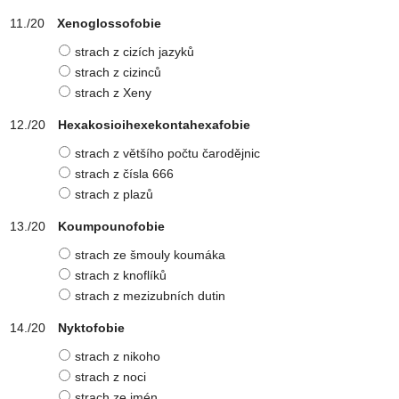
Xenoglossofobie
strach z cizích jazyků
strach z cizinců
strach z Xeny
Hexakosioihexekontahexafobie
strach z většího počtu čarodějnic
strach z čísla 666
strach z plazů
Koumpounofobie
strach ze šmouly koumáka
strach z knoflíků
strach z mezizubních dutin
Nyktofobie
strach z nikoho
strach z noci
strach ze jmén