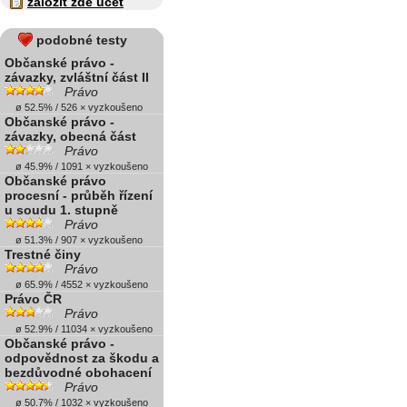
založit zde účet
podobné testy
Občanské právo -
závazky, zvláštní část II
Právo
ø 52.5% / 526 × vyzkoušeno
Občanské právo -
závazky, obecná část
Právo
ø 45.9% / 1091 × vyzkoušeno
Občanské právo
procesní - průběh řízení
u soudu 1. stupně
Právo
ø 51.3% / 907 × vyzkoušeno
Trestné činy
Právo
ø 65.9% / 4552 × vyzkoušeno
Právo ČR
Právo
ø 52.9% / 11034 × vyzkoušeno
Občanské právo -
odpovědnost za škodu a
bezdůvodné obohacení
Právo
ø 50.7% / 1032 × vyzkoušeno