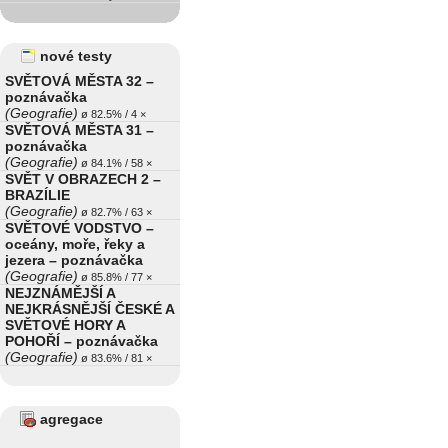
nové testy
SVĚTOVÁ MĚSTA 32 –
poznávačka
(Geografie)
ø 82.5% / 4 ×
SVĚTOVÁ MĚSTA 31 –
poznávačka
(Geografie)
ø 84.1% / 58 ×
SVĚT V OBRAZECH 2 –
BRAZÍLIE
(Geografie)
ø 82.7% / 63 ×
SVĚTOVÉ VODSTVO –
oceány, moře, řeky a
jezera – poznávačka
(Geografie)
ø 85.8% / 77 ×
NEJZNÁMĚJŠÍ A
NEJKRÁSNĚJŠÍ ČESKÉ A
SVĚTOVÉ HORY A
POHOŘÍ – poznávačka
(Geografie)
ø 83.6% / 81 ×
agregace