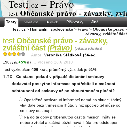
Test
i
– Právo
.cz
Občanské právo - závazky, zvlá
test
Testy
Piškvorky
Jiné
Vložit test
Uživatelé
Testi.cz
>
Humanitní, společenské
>
Právo
>
Občanské právo -
závazky, zvláštní část
test
Občanské právo - závazky,
zvláštní část
(
Právo
)
(čeká na schválení)
Autor:
Veronika Sládková (54
vlož.
150
+5%
ø)
...
vloženo 28.6.2010
vyzk.
Test vyzkoušen
406 krát
, průměrný výsledek je
51%
.
Co stane, pokud v případě distanční smlouvy
dodavatel poskytne informace spotřebiteli o možnosti
odstoupení od smlouvy až po oboustranném plnění?
Opožděné poskytnutí informací nemá na situaci žádný
vliv, dále běží tříměsíční lhůta, v níž spotřebitel může od
smlouvy odstoupit.
Na do té doby proběhnutou část tříměsíční lhůty se
nebere zřetel a začíná běžet nová lhůta pro odstoupení