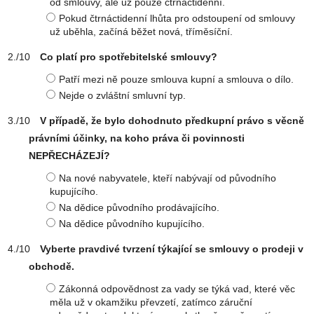
od smlouvy, ale už pouze čtrnáctidenní.
Pokud čtrnáctidenní lhůta pro odstoupení od smlouvy
už uběhla, začíná běžet nová, tříměsíční.
Co platí pro spotřebitelské smlouvy?
Patří mezi ně pouze smlouva kupní a smlouva o dílo.
Nejde o zvláštní smluvní typ.
V případě, že bylo dohodnuto předkupní právo s věcně
právními účinky, na koho práva či povinnosti
NEPŘECHÁZEJÍ?
Na nové nabyvatele, kteří nabývají od původního
kupujícího.
Na dědice původního prodávajícího.
Na dědice původního kupujícího.
Vyberte pravdivé tvrzení týkající se smlouvy o prodeji v
obchodě.
Zákonná odpovědnost za vady se týká vad, které věc
měla už v okamžiku převzetí, zatímco záruční