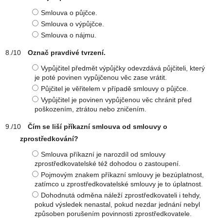
Smlouva o půjčce.
Smlouva o výpůjčce.
Smlouva o nájmu.
Označ pravdivé tvrzení.
Vypůjčitel předmět výpůjčky odevzdává půjčiteli, který
je poté povinen vypůjčenou věc zase vrátit.
Půjčitel je věřitelem v případě smlouvy o půjčce.
Vypůjčitel je povinen vypůjčenou věc chránit před
poškozením, ztrátou nebo zničením.
Čím se liší příkazní smlouva od smlouvy o
zprostředkování?
Smlouva příkazní je narozdíl od smlouvy
zprostředkovatelské též dohodou o zastoupení.
Pojmovým znakem příkazní smlouvy je bezúplatnost,
zatímco u zprostředkovatelské smlouvy je to úplatnost.
Dohodnutá odměna náleží zprostředkovateli i tehdy,
pokud výsledek nenastal, pokud nezdar jednání nebyl
způsoben porušením povinnosti zprostředkovatele.