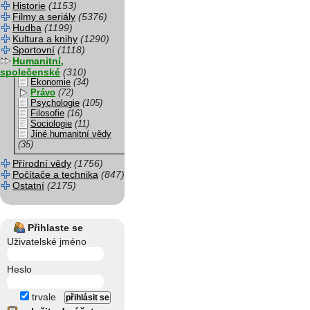
Historie
(1153)
Filmy a seriály
(5376)
Hudba
(1199)
Kultura a knihy
(1290)
Sportovní
(1118)
Humanitní,
společenské
(310)
Ekonomie
(34)
Právo
(72)
Psychologie
(105)
Filosofie
(16)
Sociologie
(11)
Jiné humanitní vědy
(35)
Přírodní vědy
(1756)
Počítače a technika
(847)
Ostatní
(2175)
Přihlaste se
Uživatelské jméno
Heslo
trvale