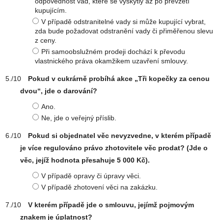
odpovědnost vad, které se vyskytly až po převzetí
kupujícím.
V případě odstranitelné vady si může kupující vybrat,
zda bude požadovat odstranění vady či přiměřenou slevu
z ceny.
Při samoobslužném prodeji dochází k převodu
vlastnického práva okamžikem uzavření smlouvy.
Pokud v cukrárně probíhá akce „Tři kopečky za cenou
dvou“, jde o darování?
Ano.
Ne, jde o veřejný příslib.
Pokud si objednatel věc nevyzvedne, v kterém případě
je více regulováno právo zhotovitele věc prodat? (Jde o
věc, jejíž hodnota přesahuje 5 000 Kč).
V případě opravy či úpravy věci.
V případě zhotovení věci na zakázku.
V kterém případě jde o smlouvu, jejímž pojmovým
znakem je úplatnost?