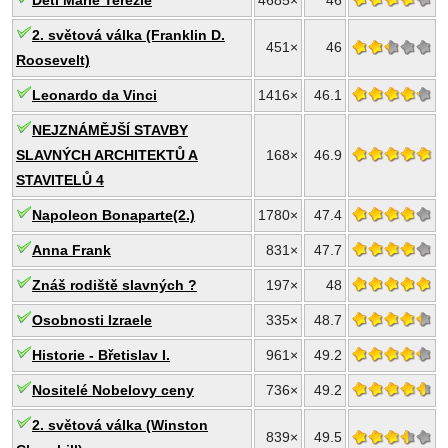
Děti Marie Terezie
4685×
46
2. světová válka (Franklin D.
451×
46
Roosevelt)
Leonardo da Vinci
1416×
46.1
NEJZNÁMĚJŠÍ STAVBY
SLAVNÝCH ARCHITEKTŮ A
168×
46.9
STAVITELŮ 4
Napoleon Bonaparte(2.)
1780×
47.4
Anna Frank
831×
47.7
Znáš rodiště slavných ?
197×
48
Osobnosti Izraele
335×
48.7
Historie - Břetislav I.
961×
49.2
Nositelé Nobelovy ceny
736×
49.2
2. světová válka (Winston
839×
49.5