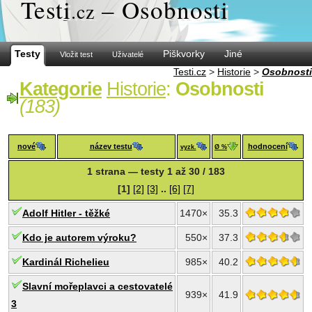
Test
i
– Osobnosti
.cz
Testy
Piškvorky
Jiné
Vložit test
Uživatelé
Testi.cz
>
Historie
>
Osobnosti
Kategorie
Historie
:
Osobnosti
(183)
nové
název testu
hodnocení
vyzk.
Ø %
1 strana — testy 1 až 30 / 183
[1]
[2]
[3]
..
[6]
[7]
Adolf Hitler - těžké
1470×
35.3
Kdo je autorem výroku?
550×
37.3
Kardinál Richelieu
985×
40.2
Slavní mořeplavci a cestovatelé
939×
41.9
3