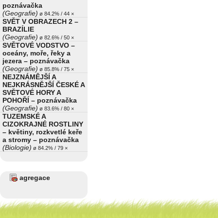
poznávačka
(Geografie)
ø 84.2% / 44 ×
SVĚT V OBRAZECH 2 –
BRAZÍLIE
(Geografie)
ø 82.6% / 50 ×
SVĚTOVÉ VODSTVO –
oceány, moře, řeky a
jezera – poznávačka
(Geografie)
ø 85.8% / 75 ×
NEJZNÁMĚJŠÍ A
NEJKRÁSNĚJŠÍ ČESKÉ A
SVĚTOVÉ HORY A
POHOŘÍ – poznávačka
(Geografie)
ø 83.6% / 80 ×
TUZEMSKÉ A
CIZOKRAJNÉ ROSTLINY
– květiny, rozkvetlé keře
a stromy – poznávačka
(Biologie)
ø 84.2% / 79 ×
agregace