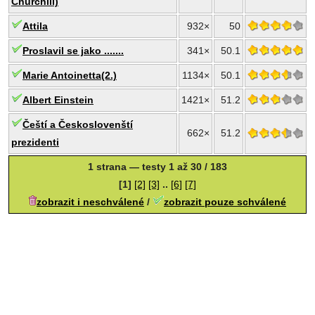
Churchill)
Attila
932×
50
Proslavil se jako .......
341×
50.1
Marie Antoinetta(2.)
1134×
50.1
Albert Einstein
1421×
51.2
Čeští a Českoslovenští
662×
51.2
prezidenti
1 strana — testy 1 až 30 / 183
[1]
[2]
[3]
..
[6]
[7]
zobrazit i neschválené
/
zobrazit pouze schválené