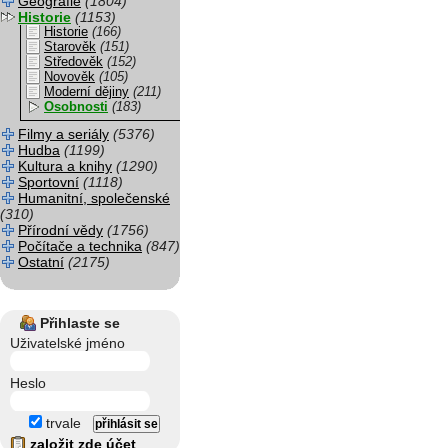
Geografie
(1804)
Historie
(1153)
Historie
(166)
Starověk
(151)
Středověk
(152)
Novověk
(105)
Moderní dějiny
(211)
Osobnosti
(183)
Filmy a seriály
(5376)
Hudba
(1199)
Kultura a knihy
(1290)
Sportovní
(1118)
Humanitní, společenské
(310)
Přírodní vědy
(1756)
Počítače a technika
(847)
Ostatní
(2175)
Přihlaste se
Uživatelské jméno
Heslo
trvale
založit zde účet