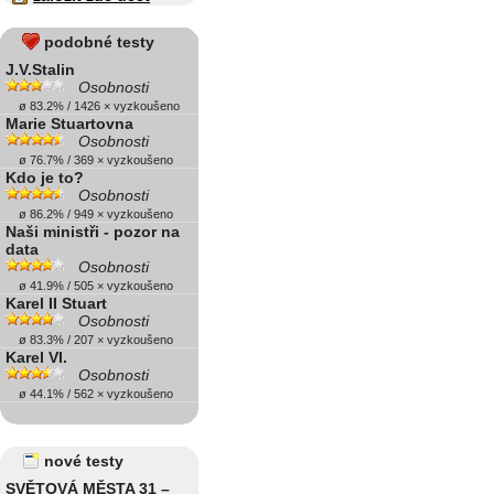
podobné testy
J.V.Stalin
Osobnosti
ø 83.2% / 1426 × vyzkoušeno
Marie Stuartovna
Osobnosti
ø 76.7% / 369 × vyzkoušeno
Kdo je to?
Osobnosti
ø 86.2% / 949 × vyzkoušeno
Naši ministři - pozor na
data
Osobnosti
ø 41.9% / 505 × vyzkoušeno
Karel II Stuart
Osobnosti
ø 83.3% / 207 × vyzkoušeno
Karel VI.
Osobnosti
ø 44.1% / 562 × vyzkoušeno
nové testy
SVĚTOVÁ MĚSTA 31 –