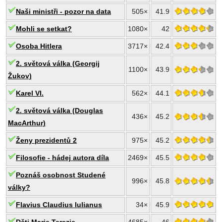
Naši ministři - pozor na data
505×
41.9
Mohli se setkat?
1080×
42
Osoba Hitlera
3717×
42.4
2. světová válka (Georgij
1100×
43.9
Žukov)
Karel VI.
562×
44.1
2. světová válka (Douglas
436×
45.2
MacArthur)
Ženy prezidentů 2
975×
45.2
Filosofie - hádej autora díla
2469×
45.5
Poznáš osobnost Studené
996×
45.8
války?
Flavius Claudius Iulianus
34×
45.9